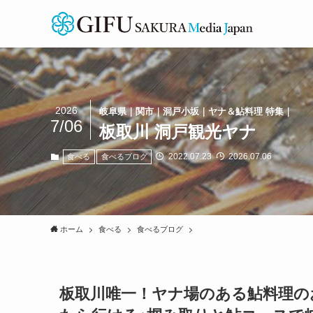
2026
岐阜県｜関市｜洞戸小坂｜ヤナ＆鮎料理 特集｜
7/06
板取川 洞戸観光ヤナ
2022.07.23
2026.07.06
食べる
食べるブログ
ホーム
食べる
食べるブログ
板取川唯一！ヤナ場のある鮎料理の