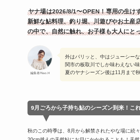
ヤナ場は2026/8/1〜OPEN！専用
新鮮な鮎料理、釣り堀、川遊びやお土産
の中で、自然に触れ、お子様も大人にと
外はパリッと、中はジューシーな
関市の板取川でしか味わえない
夏のヤナシーズン後は11月まで
編集者/Nao.H
9月ごろから子持ち鮎のシーズン到来！これ
秋のこの時季は、8月から解禁されたやな場に続
20cm越えの天然鮎にお目にかかれることも！天