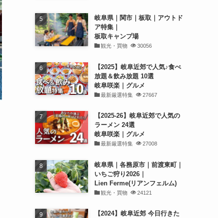
岐阜県｜関市｜板取｜アウトド
ア特集｜
板取キャンプ場
観光・買物
30056
【2025】岐阜近郊で人気♪食べ
放題＆飲み放題 10選
岐阜咲楽｜グルメ
最新厳選特集
27667
【2025-26】岐阜近郊で人気の
ラーメン 24選
岐阜咲楽｜グルメ
最新厳選特集
27008
岐阜県｜各務原市｜前渡東町｜
いちご狩り2026｜
Lien Ferme(リアンフェルム)
観光・買物
24121
【2024】岐阜近郊 今日行きた