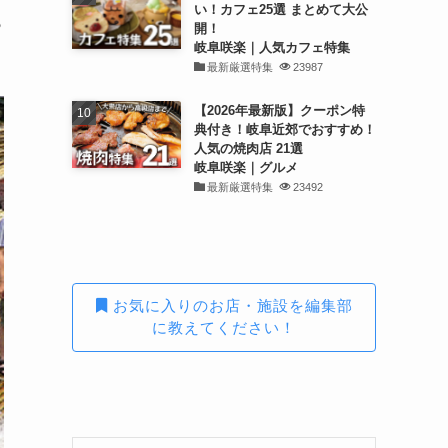
い！カフェ25選 まとめて大公
も
開！
岐阜咲楽｜人気カフェ特集
最新厳選特集
23987
【2026年最新版】クーポン特
典付き！岐阜近郊でおすすめ！
人気の焼肉店 21選
岐阜咲楽｜グルメ
最新厳選特集
23492
お気に入りのお店・施設を編集部
に教えてください！