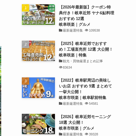
【2026年最新版】クーポン特
典付き！岐阜近郊 ヤナ&鮎料理
おすすめ 12選
岐阜咲楽｜グルメ
最新厳選特集
109538
【2025】岐阜近郊でおすす
め！工場直売所 12選 大公開！
岐阜咲楽｜特集
観光・買物厳選まとめ記事
83634
【2022】岐阜駅周辺の美味し
いお店 おすすめ 9選 まとめて
一挙大公開！
岐阜市咲楽｜岐阜駅前特集
最新厳選特集
54581
【2026】岐阜近郊モーニング
18選 大公開！
岐阜市咲楽｜グルメ
最新厳選特集
39328