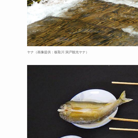
ヤナ（画像提供：板取川 洞戸観光ヤナ）