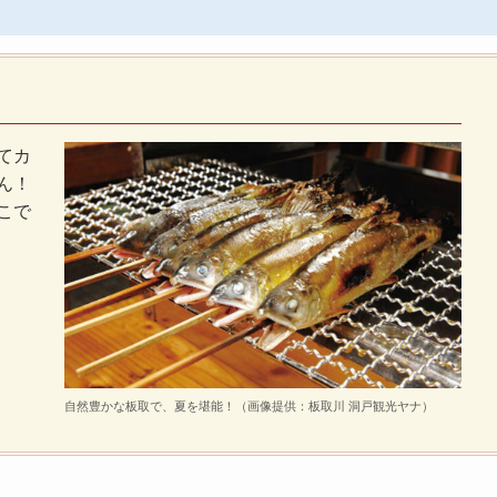
てカ
ん！
こで
自然豊かな板取で、夏を堪能！（画像提供：板取川 洞戸観光ヤナ）