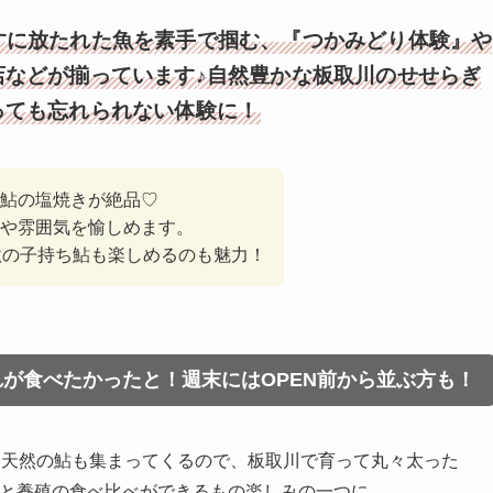
の生けすに放たれた魚を素手で掴む、『つかみどり体験』や
店などが揃っています♪自然豊かな板取川のせせらぎ
っても忘れられない体験に！
鮎の塩焼きが絶品♡
味や雰囲気を愉しめます。
秋の子持ち鮎も楽しめるのも魅力！
が食べたかったと！週末にはOPEN前から並ぶ方も！
々天然の鮎も集まってくるので、板取川で育って丸々太った
然と養殖の食べ比べができるもの楽しみの一つに。