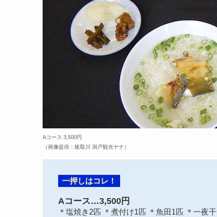
Aコース 3,500円
（画像提供：板取川 洞戸観光ヤナ）
一押しはコレ！
Aコース…
3,500円
＊塩焼き2匹 ＊煮付け1匹 ＊魚田1匹 ＊一夜干