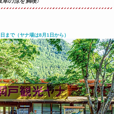
岐阜の涼を満喫♪
月31日まで（ヤナ場は8月1日から）