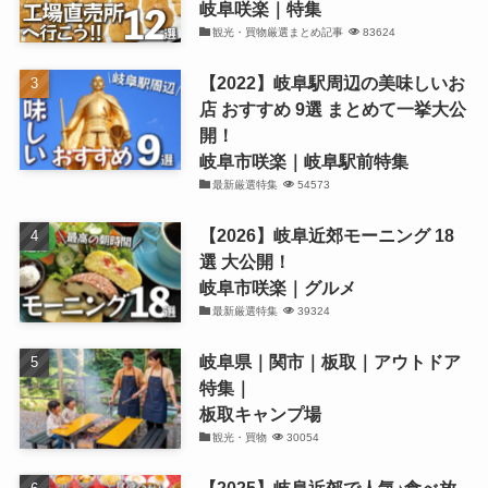
岐阜咲楽｜特集
観光・買物厳選まとめ記事
83624
【2022】岐阜駅周辺の美味しいお
店 おすすめ 9選 まとめて一挙大公
開！
岐阜市咲楽｜岐阜駅前特集
最新厳選特集
54573
【2026】岐阜近郊モーニング 18
選 大公開！
岐阜市咲楽｜グルメ
最新厳選特集
39324
岐阜県｜関市｜板取｜アウトドア
特集｜
板取キャンプ場
観光・買物
30054