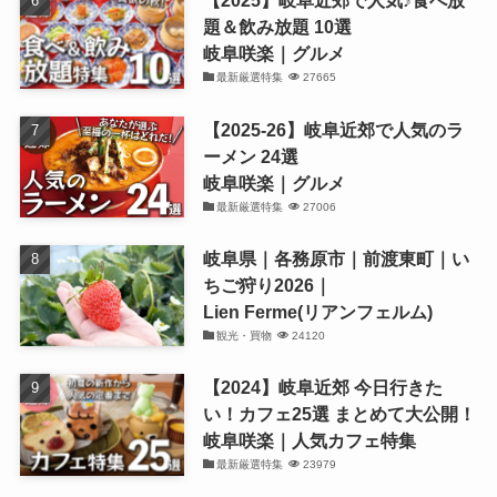
【2025】岐阜近郊で人気♪食べ放
題＆飲み放題 10選
岐阜咲楽｜グルメ
最新厳選特集
27665
【2025-26】岐阜近郊で人気のラ
ーメン 24選
岐阜咲楽｜グルメ
最新厳選特集
27006
岐阜県｜各務原市｜前渡東町｜い
ちご狩り2026｜
Lien Ferme(リアンフェルム)
観光・買物
24120
【2024】岐阜近郊 今日行きた
い！カフェ25選 まとめて大公開！
岐阜咲楽｜人気カフェ特集
最新厳選特集
23979