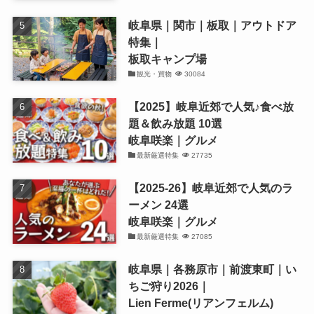
岐阜県｜関市｜板取｜アウトドア
特集｜
板取キャンプ場
観光・買物
30084
【2025】岐阜近郊で人気♪食べ放
題＆飲み放題 10選
岐阜咲楽｜グルメ
最新厳選特集
27735
【2025-26】岐阜近郊で人気のラ
ーメン 24選
岐阜咲楽｜グルメ
最新厳選特集
27085
岐阜県｜各務原市｜前渡東町｜い
ちご狩り2026｜
Lien Ferme(リアンフェルム)