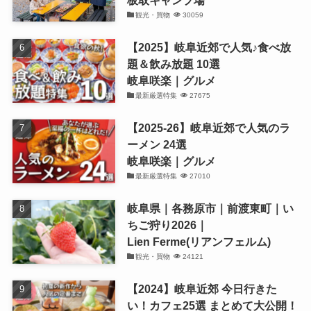
観光・買物
30059
【2025】岐阜近郊で人気♪食べ放
題＆飲み放題 10選
岐阜咲楽｜グルメ
最新厳選特集
27675
【2025-26】岐阜近郊で人気のラ
ーメン 24選
岐阜咲楽｜グルメ
最新厳選特集
27010
岐阜県｜各務原市｜前渡東町｜い
ちご狩り2026｜
Lien Ferme(リアンフェルム)
観光・買物
24121
【2024】岐阜近郊 今日行きた
い！カフェ25選 まとめて大公開！