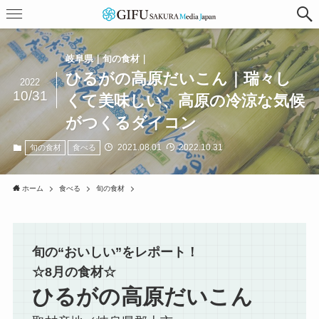
岐阜県｜旬の食材｜
ひるがの高原だいこん｜瑞々し
2022
10/31
くて美味しい、高原の冷涼な気候
がつくるダイコン
2021.08.01
2022.10.31
旬の食材
食べる
ホーム
食べる
旬の食材
旬の“おいしい”をレポート！
☆8月の食材☆
ひるがの高原だいこん