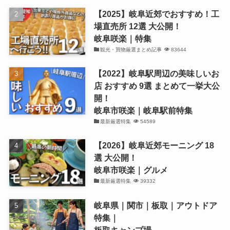
【2025】岐阜近郊でおすすめ！工
場直売所 12選 大公開！
岐阜咲楽｜特集
観光・買物厳選まとめ記事
83644
【2022】岐阜駅周辺の美味しいお
店 おすすめ 9選 まとめて一挙大公
開！
岐阜市咲楽｜岐阜駅前特集
最新厳選特集
54589
【2026】岐阜近郊モーニング 18
選 大公開！
岐阜市咲楽｜グルメ
最新厳選特集
39332
岐阜県｜関市｜板取｜アウトドア
特集｜
板取キャンプ場