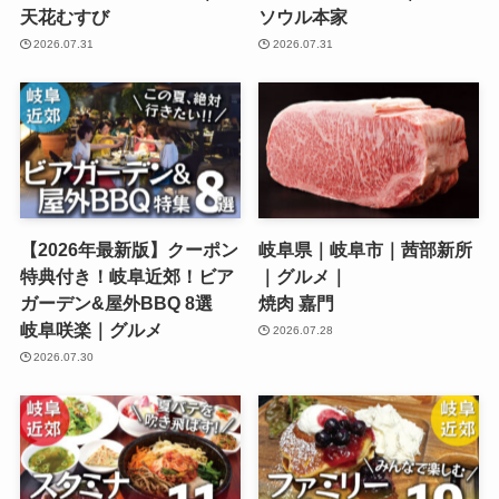
天花むすび
ソウル本家
2026.07.31
2026.07.31
【2026年最新版】クーポン
岐阜県｜岐阜市｜茜部新所
特典付き！岐阜近郊！ビア
｜グルメ｜
ガーデン&屋外BBQ 8選
焼肉 嘉門
岐阜咲楽｜グルメ
2026.07.28
2026.07.30