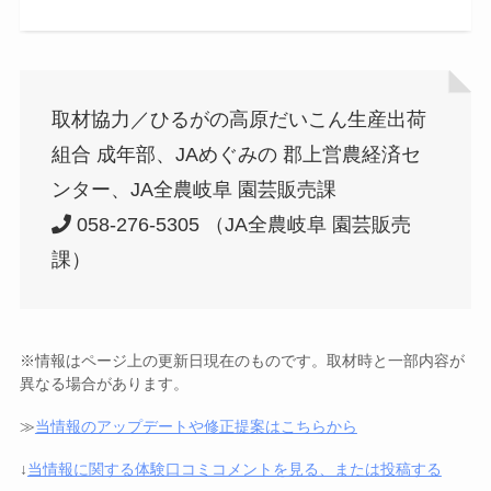
取材協力／ひるがの高原だいこん生産出荷
組合 成年部、JAめぐみの 郡上営農経済セ
ンター、JA全農岐阜 園芸販売課
058-276-5305 （JA全農岐阜 園芸販売
課）
※情報はページ上の更新日現在のものです。取材時と一部内容が
異なる場合があります。
≫
当情報のアップデートや修正提案はこちらから
↓
当情報に関する体験口コミコメントを見る、または投稿する