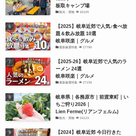
板取キャンプ場
観光・買物
30105
【2025】岐阜近郊で人気♪食べ放
題＆飲み放題 10選
岐阜咲楽｜グルメ
最新厳選特集
27790
【2025-26】岐阜近郊で人気のラ
ーメン 24選
岐阜咲楽｜グルメ
最新厳選特集
27156
岐阜県｜各務原市｜前渡東町｜い
ちご狩り2026｜
Lien Ferme(リアンフェルム)
観光・買物
24123
【2024】岐阜近郊 今日行きた