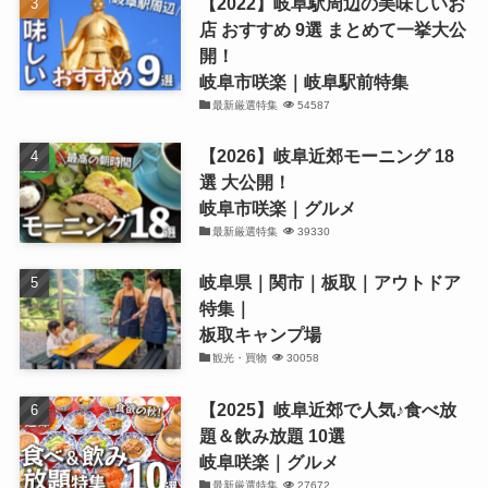
【2022】岐阜駅周辺の美味しいお
店 おすすめ 9選 まとめて一挙大公
開！
岐阜市咲楽｜岐阜駅前特集
最新厳選特集
54587
【2026】岐阜近郊モーニング 18
選 大公開！
岐阜市咲楽｜グルメ
最新厳選特集
39330
岐阜県｜関市｜板取｜アウトドア
特集｜
板取キャンプ場
観光・買物
30058
【2025】岐阜近郊で人気♪食べ放
題＆飲み放題 10選
岐阜咲楽｜グルメ
最新厳選特集
27672