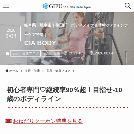
岐阜県｜岐阜市｜住田町｜ボディメイク＆体幹ケア&インナ
2026
ーケア特集｜
8/04
CIA BODY
2022.10.28
2026.08.04
美容・健康ブログ
美容・健康
ホーム
美容・健康
美容・健康ブログ
初心者専門♡継続率90％超！目指せ-10
歳のボディライン
おねだりクーポン特典を見る