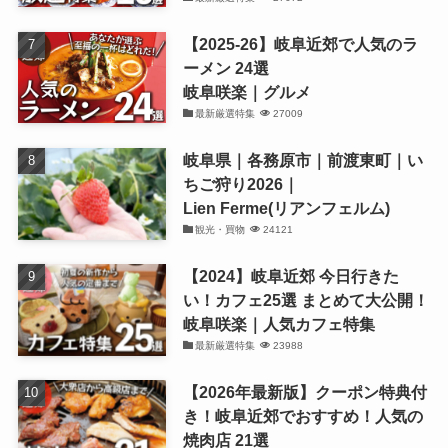
【2025-26】岐阜近郊で人気のラ
ーメン 24選
岐阜咲楽｜グルメ
最新厳選特集
27009
岐阜県｜各務原市｜前渡東町｜い
ちご狩り2026｜
Lien Ferme(リアンフェルム)
観光・買物
24121
【2024】岐阜近郊 今日行きた
い！カフェ25選 まとめて大公開！
岐阜咲楽｜人気カフェ特集
最新厳選特集
23988
【2026年最新版】クーポン特典付
き！岐阜近郊でおすすめ！人気の
焼肉店 21選