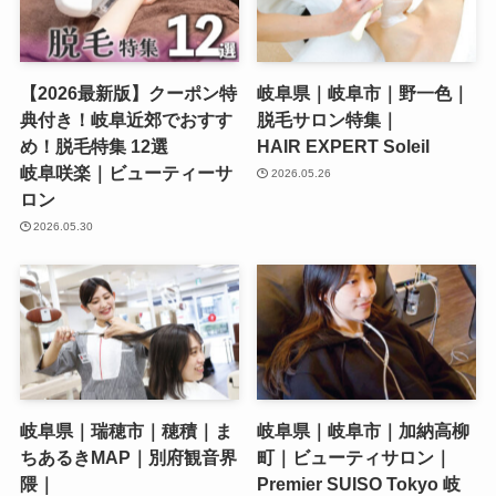
【2026最新版】クーポン特
岐阜県｜岐阜市｜野一色｜
典付き！岐阜近郊でおすす
脱毛サロン特集｜
め！脱毛特集 12選
HAIR EXPERT Soleil
岐阜咲楽｜ビューティーサ
2026.05.26
ロン
2026.05.30
岐阜県｜瑞穂市｜穂積｜ま
岐阜県｜岐阜市｜加納高柳
ちあるきMAP｜別府観音界
町｜ビューティサロン｜
隈｜
Premier SUISO Tokyo 岐