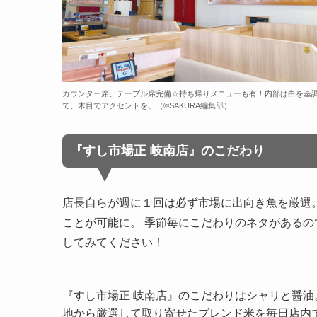
カウンター席、テーブル席完備☆持ち帰りメニューも有！内部は白を基
て、木目でアクセントを。（©️SAKURA編集部）
『すし市場正 岐南店』のこだわり
店長自らが週に１回は必ず市場に出向き魚を厳選
ことが可能に。 季節毎にこだわりのネタがある
してみてください！
『すし市場正 岐南店』のこだわりはシャリと醤油
地から厳選して取り寄せたブレンド米を毎日店内