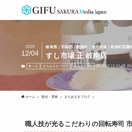
2025
岐阜県｜羽島郡｜岐南町｜寿司特集｜岐南町図書
12/04
すし市場 正 岐南店
2022.12.22
202
食べる
まちあるきブログ
食べるブログ
ホーム
観光・買物
まちあるきブログ
職人技が光るこだわりの回転寿司 