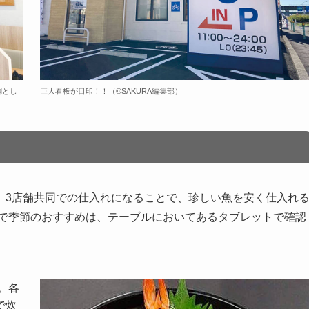
調とし
巨大看板が目印！！（©️SAKURA編集部）
。3店舗共同での仕入れになることで、珍しい魚を安く仕入れ
ので季節のおすすめは、テーブルにおいてあるタブレットで確認
。各
で炊