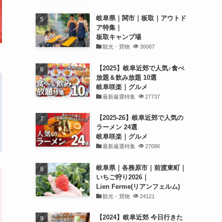
岐阜県｜関市｜板取｜アウトド
ア特集｜
板取キャンプ場
観光・買物
30087
【2025】岐阜近郊で人気♪食べ
放題＆飲み放題 10選
岐阜咲楽｜グルメ
最新厳選特集
27737
【2025-26】岐阜近郊で人気の
ラーメン 24選
岐阜咲楽｜グルメ
最新厳選特集
27086
岐阜県｜各務原市｜前渡東町｜
いちご狩り2026｜
Lien Ferme(リアンフェルム)
観光・買物
24121
【2024】岐阜近郊 今日行きた