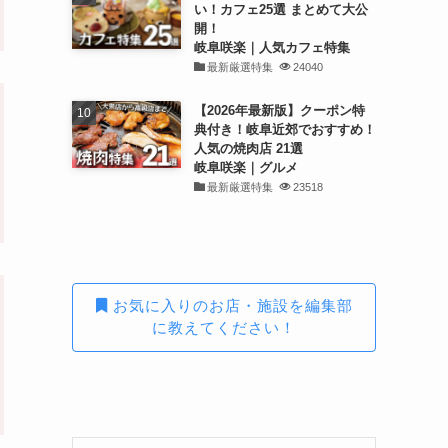
い！カフェ25選 まとめて大公
開！
岐阜咲楽｜人気カフェ特集
最新厳選特集
24040
【2026年最新版】クーポン特
典付き！岐阜近郊でおすすめ！
人気の焼肉店 21選
岐阜咲楽｜グルメ
最新厳選特集
23518
お気に入りのお店・施設を編集部
に教えてください！