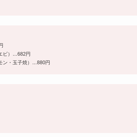
円
エビ）
…682円
モン・玉子焼）
…880円