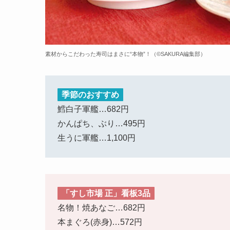
素材からこだわった寿司はまさに“本物”！（©️SAKURA編集部）
季節
のおすすめ
鱈白子軍艦…682円
かんぱち、ぶり
…495円
生うに軍艦
…1,100円
「すし市場 正」看板3品
名物！焼あなご…682円
本まぐろ(赤身)
…572円