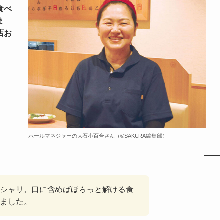
食べ
ま
店お
ホールマネジャーの大石小百合さん（©️SAKURA編集部）
シャリ。口に含めばほろっと解ける食
ました。