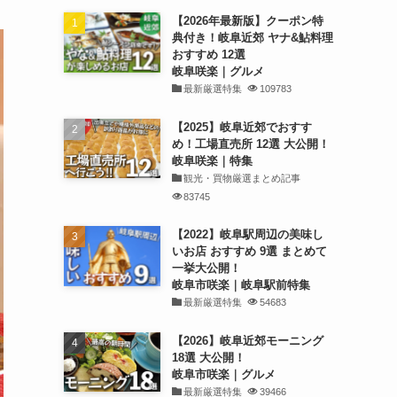
【2026年最新版】クーポン特
典付き！岐阜近郊 ヤナ&鮎料理
おすすめ 12選
岐阜咲楽｜グルメ
最新厳選特集
109783
【2025】岐阜近郊でおすす
め！工場直売所 12選 大公開！
岐阜咲楽｜特集
観光・買物厳選まとめ記事
83745
【2022】岐阜駅周辺の美味し
いお店 おすすめ 9選 まとめて
一挙大公開！
岐阜市咲楽｜岐阜駅前特集
最新厳選特集
54683
【2026】岐阜近郊モーニング
18選 大公開！
岐阜市咲楽｜グルメ
最新厳選特集
39466