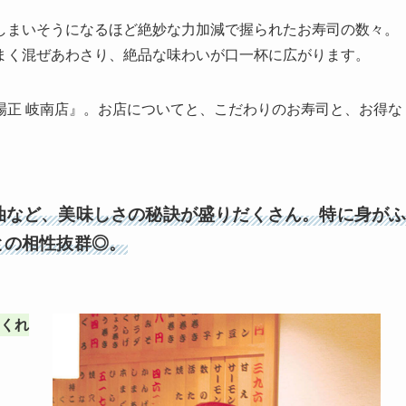
しまいそうになるほど絶妙な力加減で握られたお寿司の数々。
まく混ぜあわさり、絶品な味わいが口一杯に広がります。
場正 岐南店』。お店についてと、こだわりのお寿司と、お得な
油など、美味しさの秘訣が盛りだくさん。特に身が
との相性抜群◎。
くれ