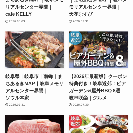
リアルセンター界隈｜
モリアルセンター界隈｜
cafe KELLY
天花むすび
2026.08.03
2026.07.31
岐阜県｜岐阜市｜南蝉｜ま
【2026年最新版】クーポン
ちあるきMAP｜岐阜メモリ
特典付き！岐阜近郊！ビア
アルセンター界隈｜
ガーデン&屋外BBQ 8選
ソウル本家
岐阜咲楽｜グルメ
2026.07.31
2026.07.30