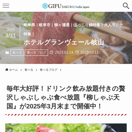
岐阜県｜岐阜市｜柳ヶ瀬通｜ほっこり鍋特集｜大人ランチ
2025
特集｜
3/11
ホテルグランヴェール岐山
2023.01.24
2025.03.11
食べる
食べるブログ
ホーム
食べる
食べるブログ
毎年大好評！ドリンク飲み放題付きの贅
沢しゃぶしゃぶ食べ放題『柳しゃぶ天
国』が2025年3月末まで開催中！