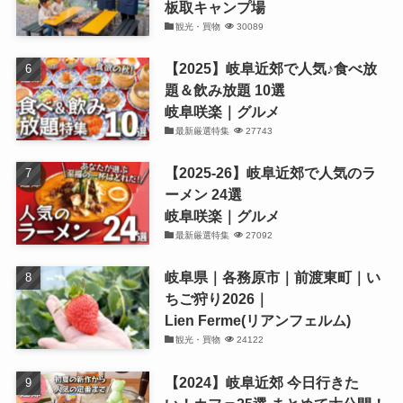
板取キャンプ場
観光・買物
30089
【2025】岐阜近郊で人気♪食べ放
題＆飲み放題 10選
岐阜咲楽｜グルメ
最新厳選特集
27743
【2025-26】岐阜近郊で人気のラ
ーメン 24選
岐阜咲楽｜グルメ
最新厳選特集
27092
岐阜県｜各務原市｜前渡東町｜い
ちご狩り2026｜
Lien Ferme(リアンフェルム)
観光・買物
24122
【2024】岐阜近郊 今日行きた