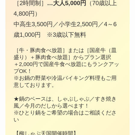
［2時間制］
…大人5,000円
（70歳以上
4,800円）
中高生3,500円／小学生2,500円／4～6
歳1,000円 ※3歳以下無料
［牛・豚肉食べ放題］または［国産牛（皿
盛り）＋豚肉食べ放題］からプラン選択
＋2,000円で国産牛食べ放題にもランクアッ
プOK！
※お鍋の野菜や冷温バイキング料理もご用
意しております。
★鍋のベースは、しゃぶしゃぶ／すき焼き
風／今月のだしから選べます！
※ひとり鍋をご希望の場合はご相談くださ
い
【柳しゃぶ天国開催時間】