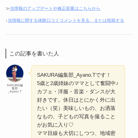
≫
当情報のアップデートや修正提案はこちらから
↓
当情報に関する体験口コミコメントを見る、または投稿する
この記事を書いた人
SAKURA編集部_Ayano.Tです！
5歳と2歳姉妹のママとして奮闘中♪
SAKURA編
集部
カフェ・洋服・音楽・ダンスが大
_Ayano.T
好きです。休日はとにかく外に出
たい（笑）美味しいもの、お洒落
なもの、子どもの写真を撮ること
がお気に入り♡
ママ目線も大切にしつつ、地域密