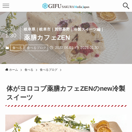
岐阜県｜岐阜市｜茜部菱野｜冷製スイーツ編｜
2023
1/30
薬膳カフェZEN
2022.06.01
2023.01.30
食べる
食べるブログ
ホーム
食べる
食べるブログ
体がヨロコブ薬膳カフェZENのnew冷製
スイーツ