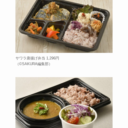
サワラ唐揚げ弁当 1,296円
（©️SAKURA編集部）