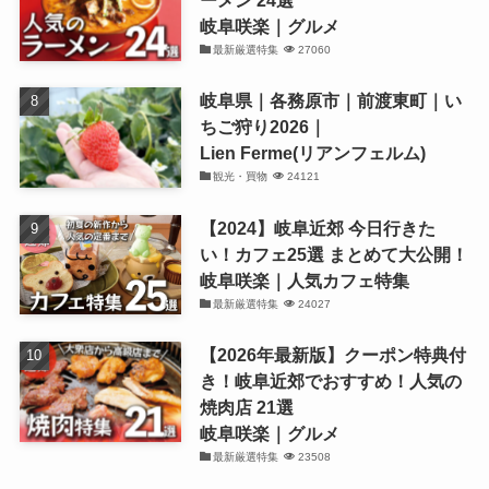
ーメン 24選
岐阜咲楽｜グルメ
最新厳選特集
27060
岐阜県｜各務原市｜前渡東町｜い
ちご狩り2026｜
Lien Ferme(リアンフェルム)
観光・買物
24121
【2024】岐阜近郊 今日行きた
い！カフェ25選 まとめて大公開！
岐阜咲楽｜人気カフェ特集
最新厳選特集
24027
【2026年最新版】クーポン特典付
き！岐阜近郊でおすすめ！人気の
焼肉店 21選
岐阜咲楽｜グルメ
最新厳選特集
23508