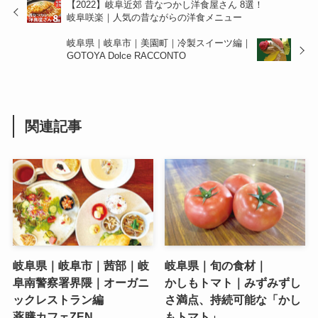
【2022】岐阜近郊 昔なつかし洋食屋さん 8選！
岐阜咲楽｜人気の昔ながらの洋食メニュー
岐阜県｜岐阜市｜美園町｜冷製スイーツ編｜
GOTOYA Dolce RACCONTO
関連記事
岐阜県｜岐阜市｜茜部｜岐
岐阜県｜旬の食材｜
阜南警察署界隈｜オーガニ
かしもトマト｜みずみずし
ックレストラン編
さ満点、持続可能な「かし
薬膳カフェZEN
もトマト」