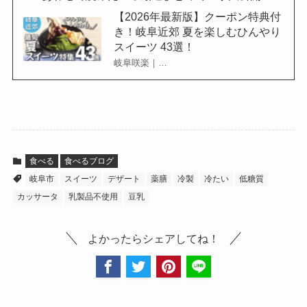
【2026年最新版】クーポン特典付
き！岐阜近郊 夏を楽しむひんやり
スイーツ 43選！
岐阜咲楽｜…
食べる
食べるブログ
岐阜市
スイーツ
デザート
薬膳
冷製
冷たい
低糖質
カッサータ
乳製品不使用
豆乳
よかったらシェアしてね！