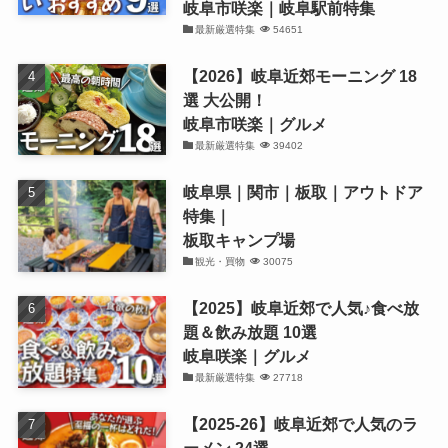
岐阜市咲楽｜岐阜駅前特集
最新厳選特集
54651
【2026】岐阜近郊モーニング 18
選 大公開！
岐阜市咲楽｜グルメ
最新厳選特集
39402
岐阜県｜関市｜板取｜アウトドア
特集｜
板取キャンプ場
観光・買物
30075
【2025】岐阜近郊で人気♪食べ放
題＆飲み放題 10選
岐阜咲楽｜グルメ
最新厳選特集
27718
【2025-26】岐阜近郊で人気のラ