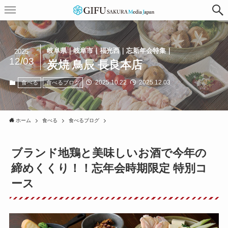
岐阜県｜岐阜市｜福光西｜忘新年会特集｜
2025
12/03
炭焼 鳥辰 長良本店
2025.10.22
2025.12.03
食べる
食べるブログ
ホーム
食べる
食べるブログ
ブランド地鶏と美味しいお酒で今年の
締めくくり！！忘年会時期限定 特別コ
ース