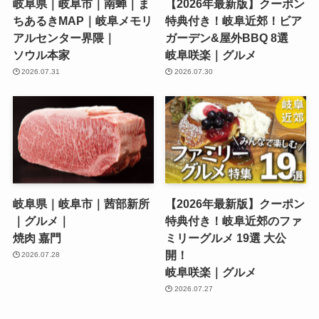
岐阜県｜岐阜市｜南蝉｜ま
【2026年最新版】クーポン
ちあるきMAP｜岐阜メモリ
特典付き！岐阜近郊！ビア
アルセンター界隈｜
ガーデン&屋外BBQ 8選
ソウル本家
岐阜咲楽｜グルメ
2026.07.31
2026.07.30
岐阜県｜岐阜市｜茜部新所
【2026年最新版】クーポン
｜グルメ｜
特典付き！岐阜近郊のファ
焼肉 嘉門
ミリーグルメ 19選 大公
開！
2026.07.28
岐阜咲楽｜グルメ
2026.07.27