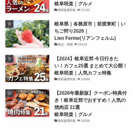
岐阜咲楽｜グルメ
最新厳選特集
27135
岐阜県｜各務原市｜前渡東町｜い
ちご狩り2026｜
Lien Ferme(リアンフェルム)
観光・買物
24123
【2024】岐阜近郊 今日行きた
い！カフェ25選 まとめて大公開！
岐阜咲楽｜人気カフェ特集
最新厳選特集
24068
【2026年最新版】クーポン特典付
き！岐阜近郊でおすすめ！人気の
焼肉店 21選
岐阜咲楽｜グルメ
最新厳選特集
23536