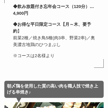
◆飲み放題付き忘年会コース（120分）…
4,900円
◆お得な平日限定コース【月～木、要予
約
】
前菜2種／焼き鳥5種(肉3串、野菜2串)／奥
美濃古地鶏のひつまぶし
※コースは2名様より
朝〆鶏を使用した質の高い肉を職人技で焼き上
げる串焼き♪