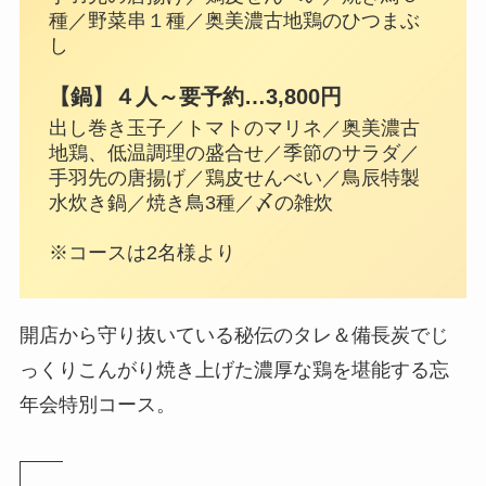
種／野菜串１種／奥美濃古地鶏のひつまぶ
し
【鍋】４人～要予約…3,800円
出し巻き玉子／トマトのマリネ／奥美濃古
地鶏、低温調理の盛合せ／季節のサラダ／
手羽先の唐揚げ／鶏皮せんべい／鳥辰特製
水炊き鍋／焼き鳥3種／〆の雑炊
※コースは2名様より
開店から守り抜いている秘伝のタレ＆備長炭でじ
っくりこんがり焼き上げた濃厚な鶏を堪能する忘
年会特別コース。