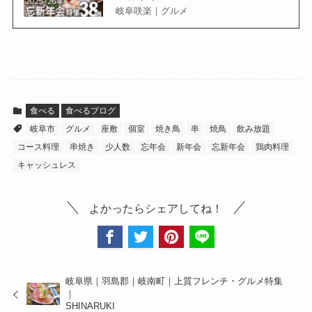
岐阜咲楽｜グルメ
食べる
食べるブログ
岐阜市
グルメ
座敷
個室
焼き鳥
串
焼鳥
飲み放題
コース料理
串焼き
少人数
忘年会
新年会
忘新年会
鶏肉料理
キャッシュレス
よかったらシェアしてね！
岐阜県｜羽島郡｜岐南町｜上質フレンチ・グルメ特集
｜
SHINARUKI