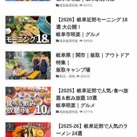
最新厳選特集
54721
【2026】岐阜近郊モーニング 18
選 大公開！
岐阜市咲楽｜グルメ
最新厳選特集
39530
岐阜県｜関市｜板取｜アウトドア
特集｜
板取キャンプ場
観光・買物
30103
【2025】岐阜近郊で人気♪食べ放
題＆飲み放題 10選
岐阜咲楽｜グルメ
最新厳選特集
27776
【2025-26】岐阜近郊で人気のラ
ーメン 24選