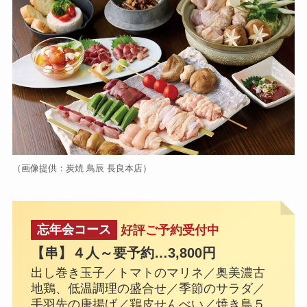
（画像提供：炭焼 鳥辰 長良本店）
忘年会コース
好評ご予約受付中
【串】４人～要予約…3,800円
出し巻き玉子／トマトのマリネ／奥美濃古
地鶏、低温調理の盛合せ／季節のサラダ／
手羽先の唐揚げ／鶏皮せんべい／焼き鳥５