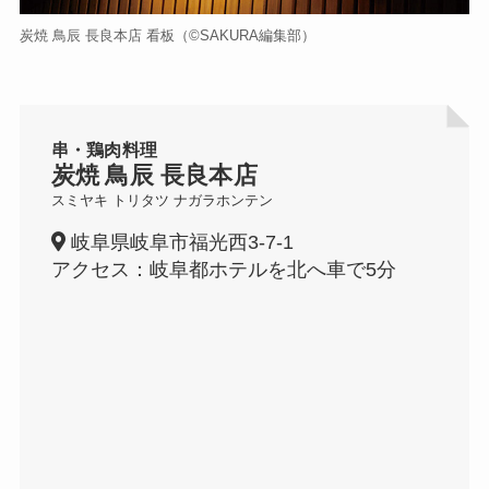
炭焼 鳥辰 長良本店 看板（©️SAKURA編集部）
串・鶏肉料理
炭焼
鳥辰 長良本店
スミヤキ トリタツ ナガラホンテン
岐阜県岐阜市福光西3-7-1
アクセス：岐阜都ホテルを北へ車で5分