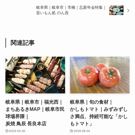
岐阜県｜岐阜市｜市橋｜忘新年会特集｜
旨いもん処 のん呑
関連記事
岐阜県｜岐阜市｜福光西｜
岐阜県｜旬の食材｜
まちあるきMAP｜岐阜市民
かしもトマト｜みずみずし
球場界隈｜
さ満点、持続可能な「かし
炭焼 鳥辰 長良本店
もトマト」
2023.03.30
2026.08.04