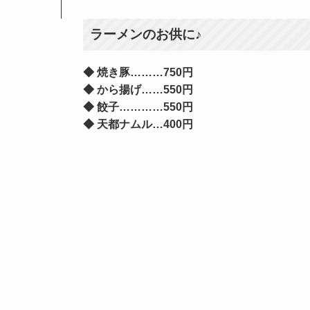
ラーメンのお供に♪
◆ 焼き豚…
…
…750円
◆ から揚げ…
…550円
◆ 餃子
…
…
…
…550円
◆ 天都ナムル…400円