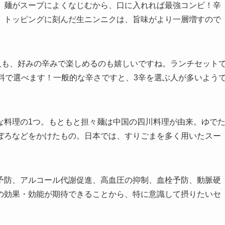
。
麺がスープによくなじむから、口に入れれば最強コンビ！辛
。トッピングに刻んだ生ニンニクは、旨味がより一層増すので
人も、好みの辛みで楽しめるのも嬉しいですね。ランチセット
料で選べます！一般的な辛さですと、3辛を選ぶ人が多いよう
な料理の1つ。もともと担々
麺は中国の四川料理が由来。ゆで
ぼろなどをかけたもの。日本では、すりごまを多く用いたスー
予防、アルコール代謝促進、高血圧の抑制、血栓予防、動脈硬
の効果・効能が期待できることから、特に意識して摂りたいセ