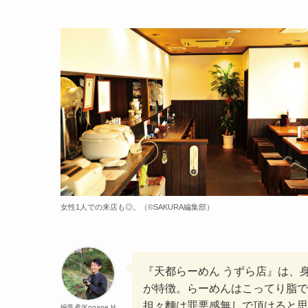
女性1人での来店も◎。（©️SAKURA編集部）
『天都らーめん うずら店』は、
が特徴。らーめんはこってり脂で
担々麵は罪悪感無しで頂けると思
編集者/Kogane.H