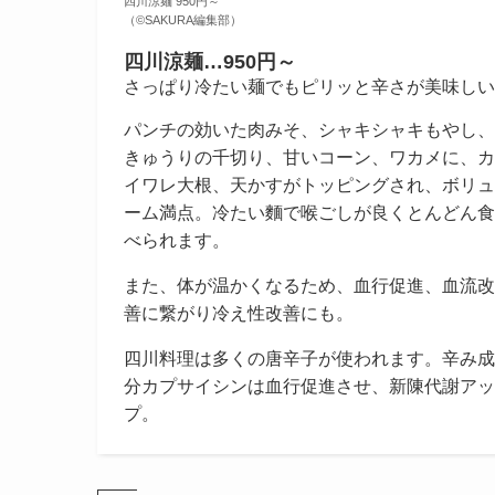
四川涼麺 950円～
（©️SAKURA編集部）
四川涼麺…950円～
さっぱり冷たい麺でもピリッと辛さが美味しい
パンチの効いた肉みそ、シャキシャキもやし、
きゅうりの千切り、甘いコーン、ワカメに、カ
イワレ大根、天かすがトッピングされ、ボリュ
ーム満点。冷たい麵で喉ごしが良くとんどん食
べられます。
また、体が温かくなるため、血行促進、血流改
善に繋がり冷え性改善にも。
四川料理は多くの唐辛子が使われます。辛み成
分カプサイシンは血行促進させ、新陳代謝アッ
プ。