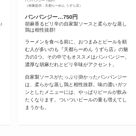
バンバンジー 750円
（画像提供：
天都らーめん うずら店）
バンバンジー…750円
♪
胡麻香るピリ辛の自家製ソースと柔らかな蒸し
鶏は相性抜群!
ラーメンを食べる前に、おつまみとビールを頼
む人が多いのも『天都らーめん うずら店』の魅
力の1つ。その中でもオススメはバンバンジー。
濃厚な胡麻だれとピリ辛味がアクセント。
自家製ソースがたっぷり掛かったバンバンジー
は、柔らかな蒸し鶏と相性抜群。味の濃いガツ
ンとしたメニューには、やっぱりビールが飲み
たくなります。ついついビールの量も増えてし
まうかも。