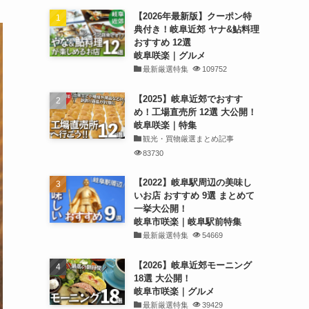
【2026年最新版】クーポン特
典付き！岐阜近郊 ヤナ&鮎料理
おすすめ 12選
岐阜咲楽｜グルメ
最新厳選特集
109752
【2025】岐阜近郊でおすす
め！工場直売所 12選 大公開！
岐阜咲楽｜特集
観光・買物厳選まとめ記事
83730
【2022】岐阜駅周辺の美味し
いお店 おすすめ 9選 まとめて
一挙大公開！
岐阜市咲楽｜岐阜駅前特集
最新厳選特集
54669
【2026】岐阜近郊モーニング
18選 大公開！
岐阜市咲楽｜グルメ
最新厳選特集
39429