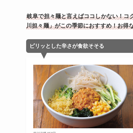
岐阜で担々麺と言えばココしかない！コ
川担々麺」がこの季節におすすめ！お得
ピリッとした辛さが食欲そそる