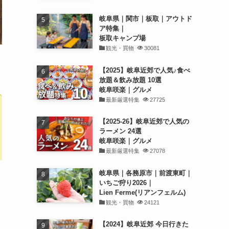
岐阜県｜関市｜板取｜アウトド
ア特集｜
板取キャンプ場
観光・買物
30081
【2025】岐阜近郊で人気♪食べ
放題＆飲み放題 10選
岐阜咲楽｜グルメ
最新厳選特集
27725
【2025-26】岐阜近郊で人気の
ラーメン 24選
岐阜咲楽｜グルメ
最新厳選特集
27078
岐阜県｜各務原市｜前渡東町｜
いちご狩り2026｜
Lien Ferme(リアンフェルム)
観光・買物
24121
【2024】岐阜近郊 今日行きた