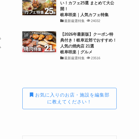
い！カフェ25選 まとめて大公
開！
岐阜咲楽｜人気カフェ特集
最新厳選特集
24032
【2026年最新版】クーポン特
で
典付き！岐阜近郊でおすすめ！
人気の焼肉店 21選
で
岐阜咲楽｜グルメ
最新厳選特集
23516
た
お気に入りのお店・施設を編集部
に教えてください！