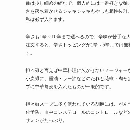
麺は少し細めの縮れで、個人的には一番好きな
麺
さを落ち着かせるシャキシャキもやしも相性抜群
私は必ず入れます。
辛さも1辛～10辛まで選べるので、辛味が苦手な
注文すると、辛さトッピングが1辛～5辛までは無
す。
担々
麺と言えば中華料理に欠かせないメージャー
小麦麺に、醤油・ラー油などのたれと花椒・肉そ
プに中華蕎麦を入れたものが一般的です。
担々
麺スープに多く使われている胡麻には、がん
化予防、血中コレステロールのコントロールなど
サミンがたっぷり。