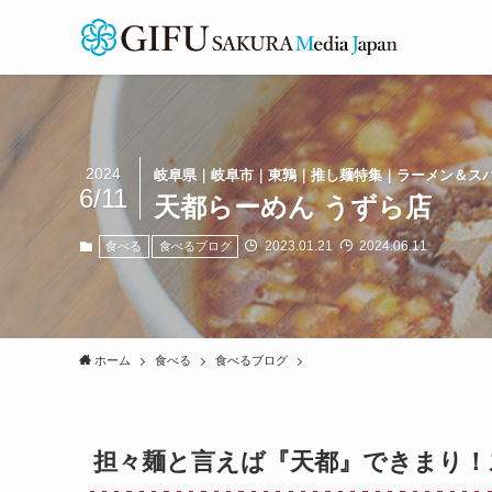
2024
岐阜県｜岐阜市｜東鶉｜推し麺特集｜ラーメン＆ス
6/11
天都らーめん うずら店
2023.01.21
2024.06.11
食べる
食べるブログ
ホーム
食べる
食べるブログ
担々麺と言えば『天都』できまり！