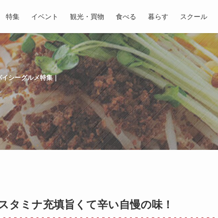
特集
イベント
観光・買物
食べる
暮らす
スクール
パイシーグルメ特集｜
スタミナ充填旨くて辛い自慢の味！