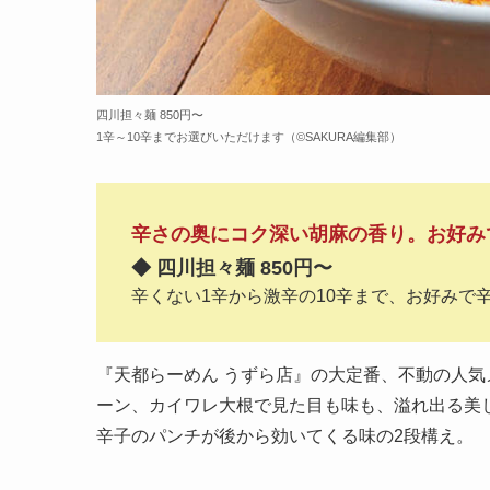
四川担々麺 850円〜
1辛～10辛までお選びいただけます（©️SAKURA編集部）
辛さの奥にコク深い胡麻の香り。お好み
◆ 四川担々麺 850円〜
辛くない1辛から激辛の10辛まで、お好みで
『天都らーめん うずら店』の大定番、不動の人気
ーン、カイワレ大根で見た目も味も、溢れ出る美
辛子のパンチが後から効いてくる味の2段構え。