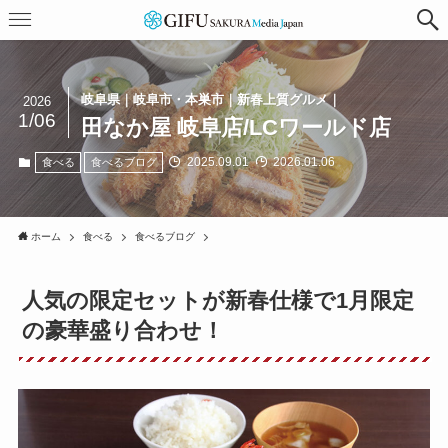
岐阜県｜岐阜市・本巣市｜新春上質グルメ｜
2026
1/06
田なか屋 岐阜店/LCワールド店
2025.09.01
2026.01.06
食べる
食べるブログ
ホーム
食べる
食べるブログ
人気の限定セットが新春仕様で1月限定
の豪華盛り合わせ！