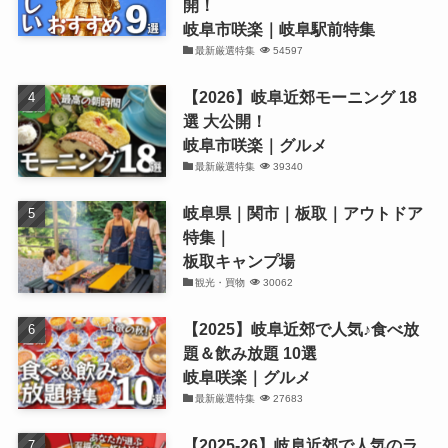
開！
岐阜市咲楽｜岐阜駅前特集
最新厳選特集
54597
【2026】岐阜近郊モーニング 18
選 大公開！
岐阜市咲楽｜グルメ
最新厳選特集
39340
岐阜県｜関市｜板取｜アウトドア
特集｜
板取キャンプ場
観光・買物
30062
【2025】岐阜近郊で人気♪食べ放
題＆飲み放題 10選
岐阜咲楽｜グルメ
最新厳選特集
27683
【2025-26】岐阜近郊で人気のラ