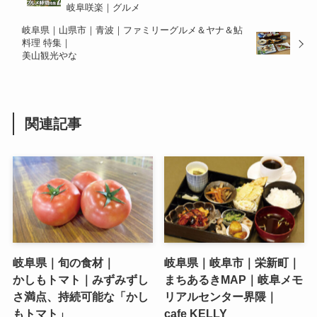
岐阜咲楽｜グルメ
岐阜県｜山県市｜青波｜ファミリーグルメ＆ヤナ＆鮎
料理 特集｜
美山観光やな
関連記事
岐阜県｜旬の食材｜
岐阜県｜岐阜市｜栄新町｜
かしもトマト｜みずみずし
まちあるきMAP｜岐阜メモ
さ満点、持続可能な「かし
リアルセンター界隈｜
もトマト」
cafe KELLY