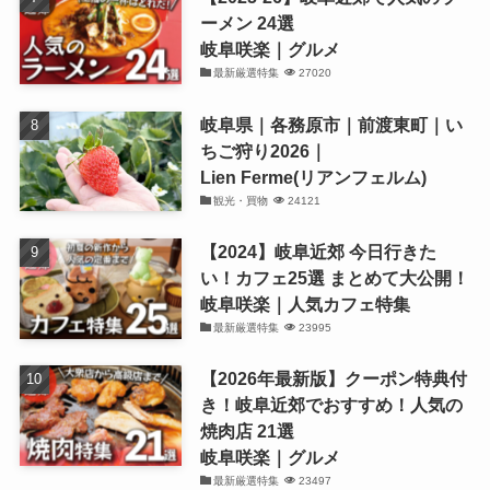
ーメン 24選
岐阜咲楽｜グルメ
最新厳選特集
27020
岐阜県｜各務原市｜前渡東町｜い
ちご狩り2026｜
Lien Ferme(リアンフェルム)
観光・買物
24121
【2024】岐阜近郊 今日行きた
い！カフェ25選 まとめて大公開！
岐阜咲楽｜人気カフェ特集
最新厳選特集
23995
【2026年最新版】クーポン特典付
き！岐阜近郊でおすすめ！人気の
焼肉店 21選
岐阜咲楽｜グルメ
最新厳選特集
23497