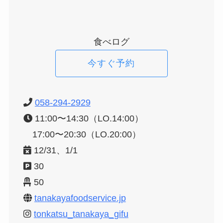
食べログ
今すぐ予約
058-294-2929
11:00〜14:30（LO.14:00）
17:00〜20:30（LO.20:00）
12/31、1/1
30
50
tanakayafoodservice.jp
tonkatsu_tanakaya_gifu