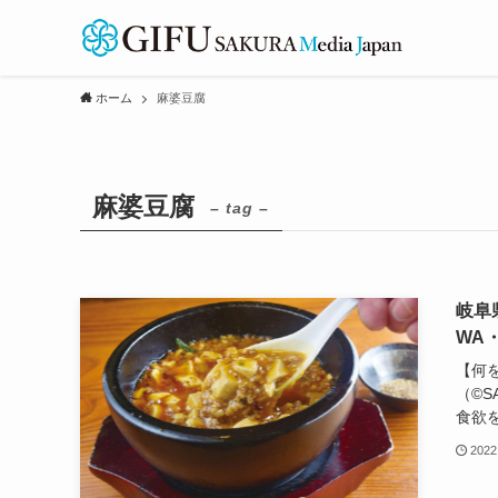
ホーム
麻婆豆腐
麻婆豆腐
– tag –
岐阜
WA
【何
（©️
食欲を
2022