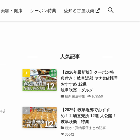
美容・健康
クーポン特典
愛知名古屋咲楽
人気記事
【2026年最新版】クーポン特
典付き！岐阜近郊 ヤナ&鮎料理
おすすめ 12選
岐阜咲楽｜グルメ
最新厳選特集
109550
【2025】岐阜近郊でおすす
のは
め！工場直売所 12選 大公開！
岐阜咲楽｜特集
観光・買物厳選まとめ記事
83642