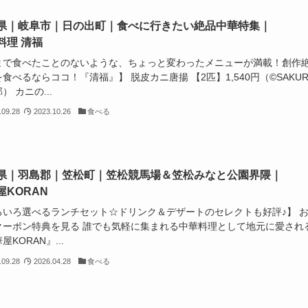
県｜岐阜市｜日の出町｜食べに行きたい絶品中華特集｜
料理 清福
まで食べたことのないような、ちょっと変わったメニューが満載！創作
食べるならココ！『清福』】 脱皮カニ唐揚 【2匹】1,540円（©️SAKUR
） カニの...
.09.28
2023.10.26
食べる
県｜羽島郡｜笠松町｜笠松競馬場＆笠松みなと公園界隈｜
屋KORAN
ろいろ選べるランチセット☆ドリンク＆デザートのセレクトも好評♪】 
クーポン特典を見る 誰でも気軽に集まれる中華料理として地元に愛され
屋KORAN』...
.09.28
2026.04.28
食べる