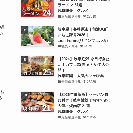
ラーメン 24選
岐阜咲楽｜グルメ
最新厳選特集
27010
絶品
岐阜県｜各務原市｜前渡東町｜
A
いちご狩り2026｜
Lien Ferme(リアンフェルム)
観光・買物
24121
【2024】岐阜近郊 今日行きた
い！カフェ25選 まとめて大公
開！
岐阜咲楽｜人気カフェ特集
最新厳選特集
23989
おね
【2026年最新版】クーポン特
る
典付き！岐阜近郊でおすすめ！
人気の焼肉店 21選
岐阜咲楽｜グルメ
最新厳選特集
23495