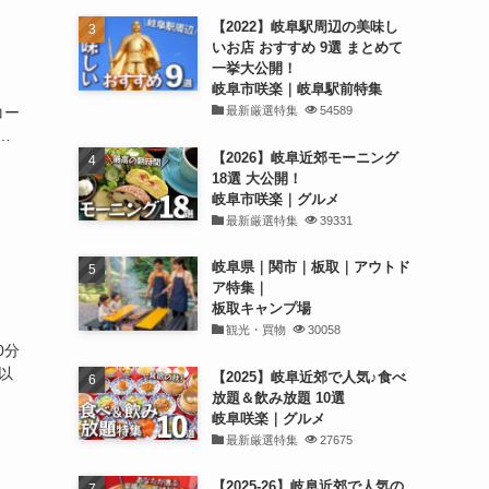
【2022】岐阜駅周辺の美味し
いお店 おすすめ 9選 まとめて
一挙大公開！
岐阜市咲楽｜岐阜駅前特集
最新厳選特集
54589
コー
…
【2026】岐阜近郊モーニング
18選 大公開！
岐阜市咲楽｜グルメ
最新厳選特集
39331
岐阜県｜関市｜板取｜アウトド
ア特集｜
板取キャンプ場
観光・買物
30058
0分
以
【2025】岐阜近郊で人気♪食べ
放題＆飲み放題 10選
岐阜咲楽｜グルメ
最新厳選特集
27675
【2025-26】岐阜近郊で人気の