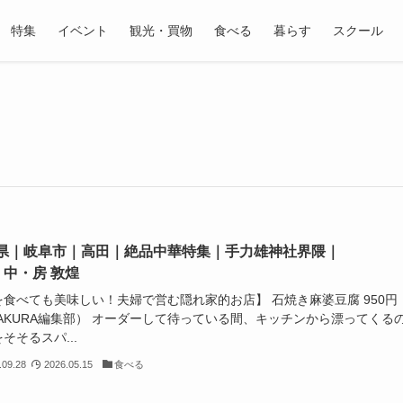
特集
イベント
観光・買物
食べる
暮らす
スクール
県｜岐阜市｜高田｜絶品中華特集｜手力雄神社界隈｜
・中・房 敦煌
を食べても美味しい！夫婦で営む隠れ家的お店】 石焼き麻婆豆腐 950円
SAKURA編集部） オーダーして待っている間、キッチンから漂ってくる
そそるスパ...
.09.28
2026.05.15
食べる