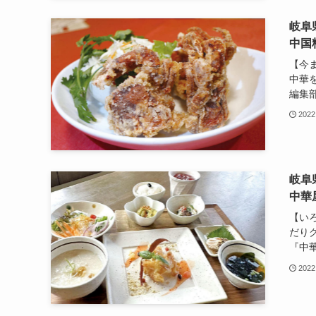
岐阜
中国
【今
中華を
編集部
2022
岐阜
中華
【い
だり
『中華
2022