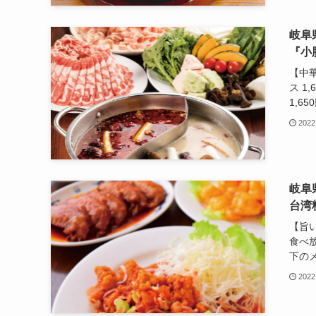
岐阜
『小
【中
ス 1
1,65
2022
岐阜
台湾
【旨
食べ放
下のメ
2022