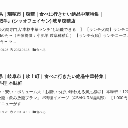
県｜瑞穂市｜穂積｜食べに行きたい絶品中華特集｜
肥羊』(シャオフェイヤン) 岐阜穂積店
華火鍋専門店“本格中華ランチ”も堪能できる！】 【ランチ火鍋】ランチ
,650円〜（画像提供：小肥羊 岐阜穂積店） 【ランチ火鍋】ランチコース
0円〜 ラ...
.09.28
2023.04.13
食べる
県｜岐阜市｜吹上町｜食べに行きたい絶品中華特集｜
料理 本味軒
い・安い・ボリューム大！お腹いっぱい味わえる満足感◎】 本味軒「12
題＋飲み放題プラン」※料理イメージ（©️SAKURA編集部） 【1,000円
ニューがす...
.09.28
2023.04.13
食べる