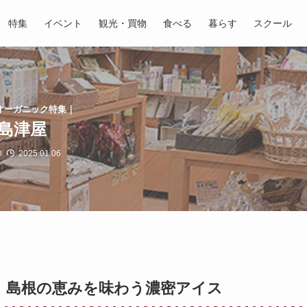
特集
イベント
観光・買物
食べる
暮らす
スクール
オーガニック特集｜
島津屋
8
2025.01.06
！島根の恵みを味わう濃密アイス