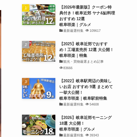
【2026年最新版】クーポン特
典付き！岐阜近郊 ヤナ&鮎料理
おすすめ 12選
岐阜咲楽｜グルメ
最新厳選特集
109617
【2025】岐阜近郊でおすす
め！工場直売所 12選 大公開！
岐阜咲楽｜特集
観光・買物厳選まとめ記事
83666
【2022】岐阜駅周辺の美味し
いお店 おすすめ 9選 まとめて
一挙大公開！
岐阜市咲楽｜岐阜駅前特集
最新厳選特集
54608
【2026】岐阜近郊モーニング
18選 大公開！
岐阜市咲楽｜グルメ
最新厳選特集
39343