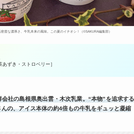
度な濃厚さ、牛乳本来の風味。この夏のイチオシ！（©️SAKURA編集部）
ム
茶あずき・ストロベリー］
会社の島根県奥出雲・木次乳業。“本物”を追求す
さんの、アイス本体の約4倍もの牛乳をギュッと凝縮