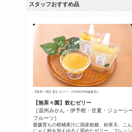
スタッフおすすめ品
【無茶々園】飲むゼリー（©️SAKURA編集部）
【無茶々園】飲むゼリー
［温州みかん・伊予柑・甘夏・ジューシ
フルーツ］
愛媛育ちの柑橘果汁に国産粗糖、粉寒天、こん
にゃく粉を加えゆるく固めたゼリー。フレッシ