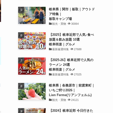
岐阜県｜関市｜板取｜アウトド
ア特集｜
板取キャンプ場
観光・買物
30064
【2025】岐阜近郊で人気♪食べ
放題＆飲み放題 10選
岐阜咲楽｜グルメ
最新厳選特集
27688
【2025-26】岐阜近郊で人気の
ラーメン 24選
岐阜咲楽｜グルメ
最新厳選特集
27025
る
岐阜県｜各務原市｜前渡東町｜
いちご狩り2026｜
Lien Ferme(リアンフェルム)
観光・買物
24121
【2024】岐阜近郊 今日行きた