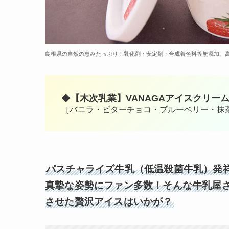
島根県の自然の恵みたっぷり！乳化剤・安定剤・合成着色料等無添加、高密
◆
【木次乳業】VANAGAアイスクリー
［バニラ・ビターチョコ・ブルーベリー・抹
パスチャライズ牛乳（低温殺菌牛乳）発祥
真摯な姿勢にファン多数！そんな牛乳屋
させた贅沢アイスはいかが？