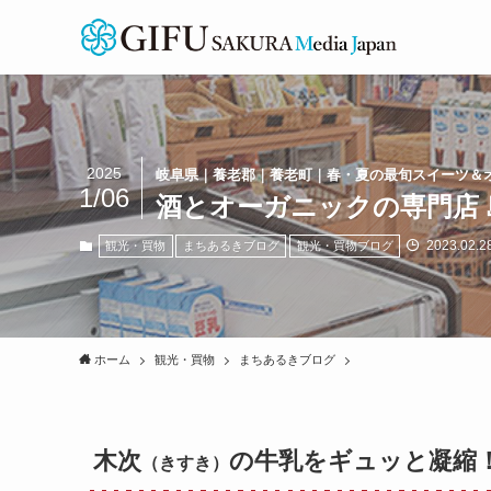
2025
岐阜県｜養老郡｜養老町｜春・夏の最旬スイーツ＆
1/06
酒とオーガニックの専門店 
2023.02.2
観光・買物
まちあるきブログ
観光・買物ブログ
ホーム
観光・買物
まちあるきブログ
木次
の牛乳をギュッと凝縮
（きすき）