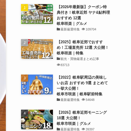
【2026年最新版】クーポン特
典付き！岐阜近郊 ヤナ&鮎料理
おすすめ 12選
岐阜咲楽｜グルメ
最新厳選特集
109704
【2025】岐阜近郊でおすす
め！工場直売所 12選 大公開！
岐阜咲楽｜特集
観光・買物厳選まとめ記事
83713
【2022】岐阜駅周辺の美味し
いお店 おすすめ 9選 まとめて
一挙大公開！
岐阜市咲楽｜岐阜駅前特集
最新厳選特集
54648
【2026】岐阜近郊モーニング
18選 大公開！
岐阜市咲楽｜グルメ
最新厳選特集
39397