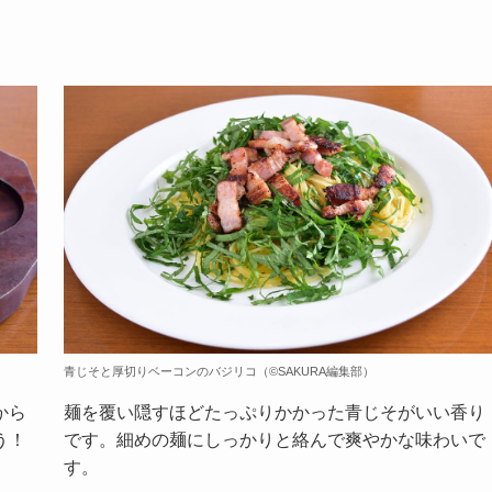
青じそと厚切りベーコンのバジリコ（©️SAKURA編集部）
から
麺を覆い隠すほどたっぷりかかった青じそがいい香り
う！
です。細めの麺にしっかりと絡んで爽やかな味わいで
す。