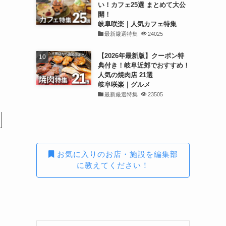
い！カフェ25選 まとめて大公
開！
岐阜咲楽｜人気カフェ特集
最新厳選特集
24025
【2026年最新版】クーポン特
典付き！岐阜近郊でおすすめ！
人気の焼肉店 21選
岐阜咲楽｜グルメ
最新厳選特集
23505
お気に入りのお店・施設を編集部
に教えてください！