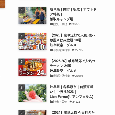
岐阜県｜関市｜板取｜アウトド
ア特集｜
板取キャンプ場
観光・買物
30075
も
【2025】岐阜近郊で人気♪食べ
放題＆飲み放題 10選
岐阜咲楽｜グルメ
最新厳選特集
27715
【2025-26】岐阜近郊で人気の
ラーメン 24選
岐阜咲楽｜グルメ
最新厳選特集
27059
で
岐阜県｜各務原市｜前渡東町｜
いちご狩り2026｜
Lien Ferme(リアンフェルム)
観光・買物
24121
【2024】岐阜近郊 今日行きた