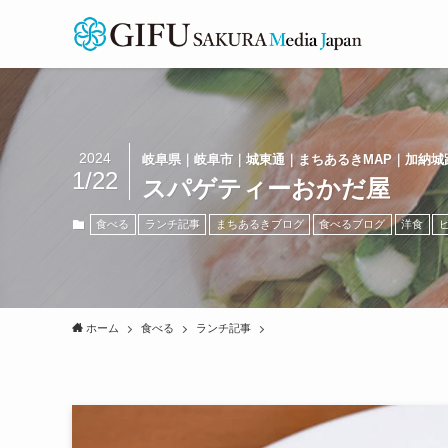
2024
岐阜県｜岐阜市｜城東通｜まちあるきMAP｜加納城
1/22
スパゲティーおかだ屋
食べる
ランチ記事
まちあるきブログ
食べるブログ
洋食
ホーム
食べる
ランチ記事