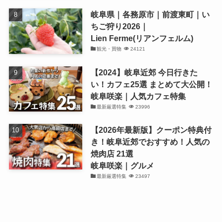
岐阜県｜各務原市｜前渡東町｜い
ちご狩り2026｜
Lien Ferme(リアンフェルム)
観光・買物
24121
【2024】岐阜近郊 今日行きた
い！カフェ25選 まとめて大公開！
岐阜咲楽｜人気カフェ特集
最新厳選特集
23996
【2026年最新版】クーポン特典付
き！岐阜近郊でおすすめ！人気の
焼肉店 21選
岐阜咲楽｜グルメ
最新厳選特集
23497