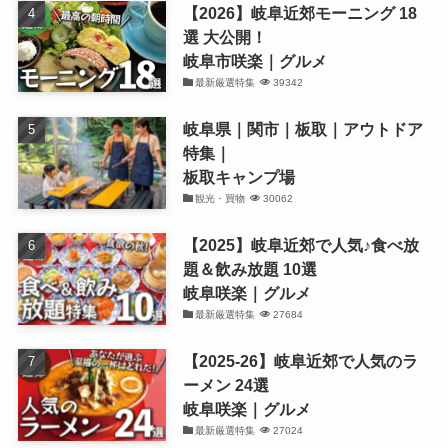
【2026】岐阜近郊モーニング 18
選 大公開！
岐阜市咲楽｜グルメ
最新厳選特集
39342
岐阜県｜関市｜板取｜アウトドア
特集｜
板取キャンプ場
観光・買物
30062
【2025】岐阜近郊で人気♪食べ放
題＆飲み放題 10選
岐阜咲楽｜グルメ
最新厳選特集
27684
【2025-26】岐阜近郊で人気のラ
ーメン 24選
岐阜咲楽｜グルメ
最新厳選特集
27024