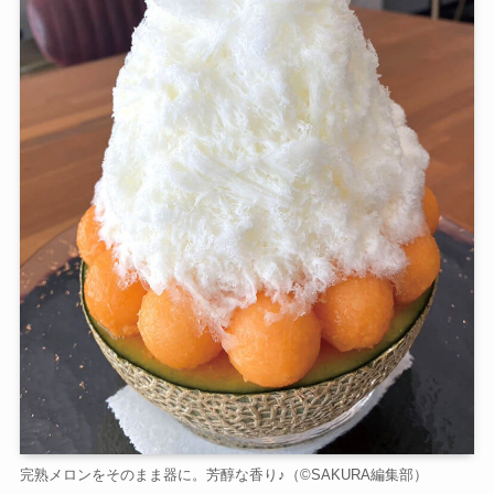
完熟メロンをそのまま器に。芳醇な香り♪（©️SAKURA編集部）