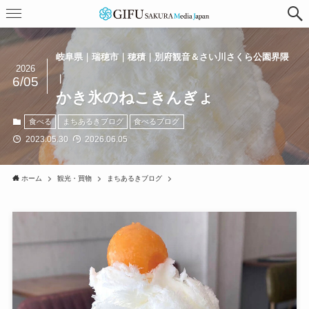
岐阜県｜瑞穂市｜穂積｜別府観音＆さい川さくら公園界隈
2026
｜
6/05
かき氷のねこきんぎょ
食べる
まちあるきブログ
食べるブログ
2023.05.30
2026.06.05
ホーム
観光・買物
まちあるきブログ