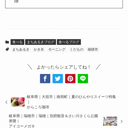
隈
食べる
まちあるきブログ
食べるブログ
まちあるき
かき氷
モーニング
くだもの
穂積市
よかったらシェアしてね！
岐阜県｜大垣市｜南頬町｜夏のひんやりスイーツ特集
｜
からころ珈琲
岐阜県｜瑞穂市｜瑞穂｜別府観音＆さい川さくら公園
界隈｜
アイコーメガネ