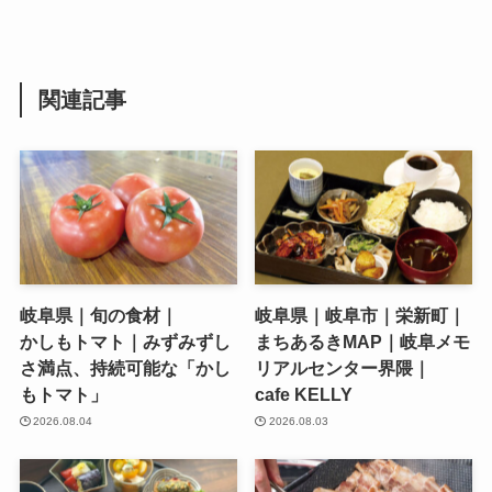
関連記事
岐阜県｜旬の食材｜
岐阜県｜岐阜市｜栄新町｜
かしもトマト｜みずみずし
まちあるきMAP｜岐阜メモ
さ満点、持続可能な「かし
リアルセンター界隈｜
もトマト」
cafe KELLY
2026.08.04
2026.08.03