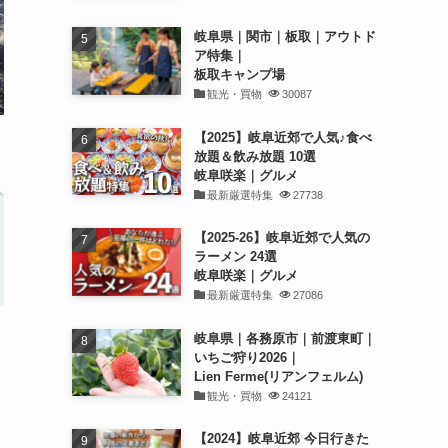
岐阜県｜関市｜板取｜アウトド
ア特集｜
板取キャンプ場
観光・買物
30087
【2025】岐阜近郊で人気♪食べ
放題＆飲み放題 10選
岐阜咲楽｜グルメ
最新厳選特集
27738
【2025-26】岐阜近郊で人気の
ラーメン 24選
岐阜咲楽｜グルメ
最新厳選特集
27086
支
岐阜県｜各務原市｜前渡東町｜
いちご狩り2026｜
Lien Ferme(リアンフェルム)
観光・買物
24121
【2024】岐阜近郊 今日行きた