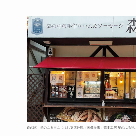
道の駅 星のふる里ふじはし支店外観
（画像提供：森本工房 星のふる里