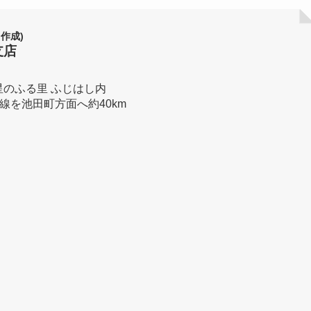
作成)
支店
星のふる里 ふじはし内
線を池田町方面へ約40km