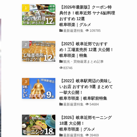
【2026年最新版】クーポン特
典付き！岐阜近郊 ヤナ&鮎料理
おすすめ 12選
岐阜咲楽｜グルメ
最新厳選特集
109785
【2025】岐阜近郊でおすす
め！工場直売所 12選 大公開！
岐阜咲楽｜特集
観光・買物厳選まとめ記事
83746
【2022】岐阜駅周辺の美味し
いお店 おすすめ 9選 まとめて
一挙大公開！
岐阜市咲楽｜岐阜駅前特集
最新厳選特集
54684
【2026】岐阜近郊モーニング
18選 大公開！
岐阜市咲楽｜グルメ
最新厳選特集
39469