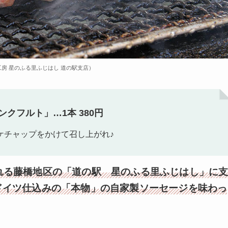
房 星のふる里ふじはし 道の駅支店）
クフルト」…1本 380円
ケチャップをかけて召し上がれ♪
れる藤橋地区の「道の駅 星のふる里ふじはし」に
ドイツ仕込みの「本物」の自家製ソーセージを味わっ