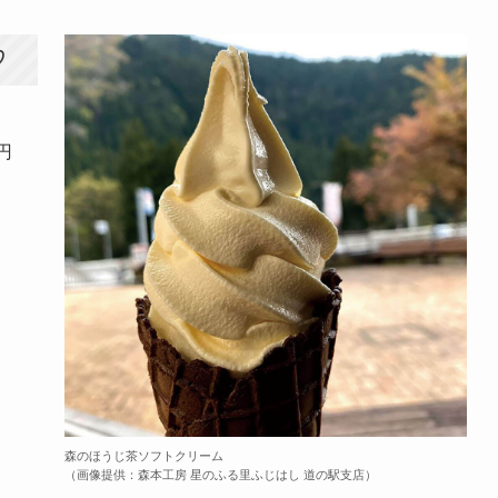
♡
円
森のほうじ茶ソフトクリーム
（画像提供：森本工房 星のふる里ふじはし 道の駅支店）