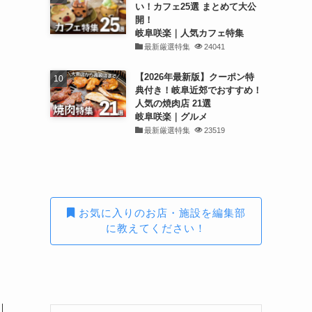
い！カフェ25選 まとめて大公
開！
岐阜咲楽｜人気カフェ特集
最新厳選特集
24041
【2026年最新版】クーポン特
典付き！岐阜近郊でおすすめ！
人気の焼肉店 21選
岐阜咲楽｜グルメ
最新厳選特集
23519
お気に入りのお店・施設を編集部
に教えてください！