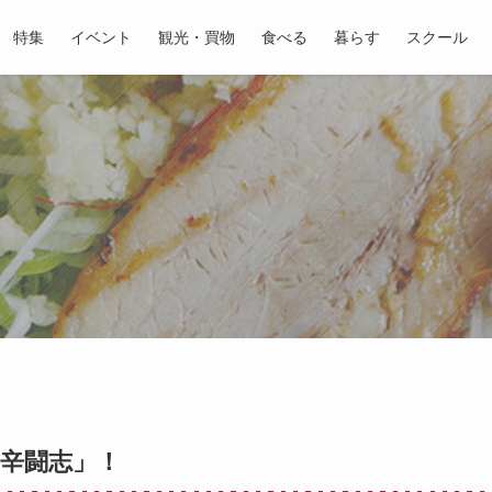
特集
イベント
観光・買物
食べる
暮らす
スクール
辛闘志」！