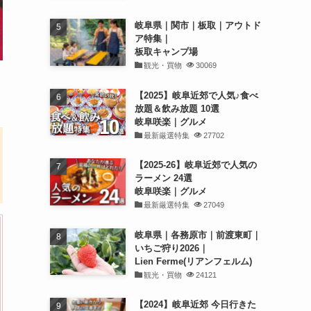
岐阜県｜関市｜板取｜アウトド
ア特集｜
板取キャンプ場
観光・買物
30069
【2025】岐阜近郊で人気♪食べ
放題＆飲み放題 10選
岐阜咲楽｜グルメ
最新厳選特集
27702
【2025-26】岐阜近郊で人気の
ラーメン 24選
岐阜咲楽｜グルメ
最新厳選特集
27049
岐阜県｜各務原市｜前渡東町｜
いちご狩り2026｜
Lien Ferme(リアンフェルム)
観光・買物
24121
【2024】岐阜近郊 今日行きた