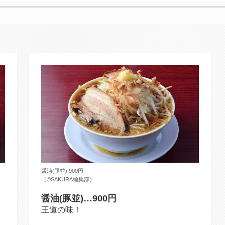
醤油(豚並) 900円
（©️SAKURA編集部）
醤油(豚並)…900円
王道の味！