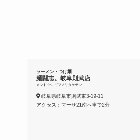
ラーメン・つけ麺
麺闘志。岐阜則武店
メントウシ ギフノリタケテン
岐阜県岐阜市則武東3-19-11
アクセス：マーサ21南へ車で2分