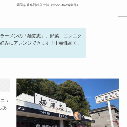
麺闘志 岐阜則武店 外観
（©️SAKURA編集部）
ラーメンの「麺闘志」。野菜、ニンニク
好みにアレンジできます！中毒性高く、
メニュ
もあ