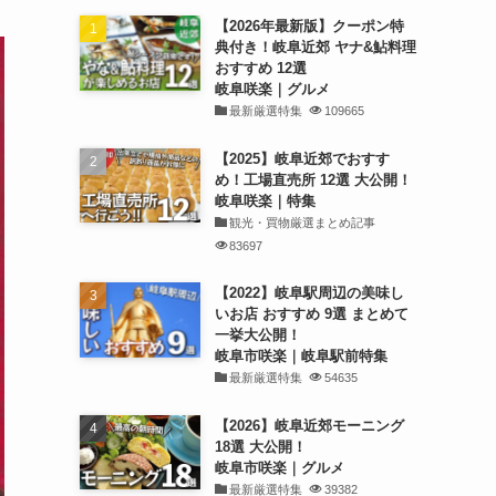
【2026年最新版】クーポン特
典付き！岐阜近郊 ヤナ&鮎料理
おすすめ 12選
岐阜咲楽｜グルメ
最新厳選特集
109665
【2025】岐阜近郊でおすす
め！工場直売所 12選 大公開！
岐阜咲楽｜特集
観光・買物厳選まとめ記事
83697
【2022】岐阜駅周辺の美味し
いお店 おすすめ 9選 まとめて
一挙大公開！
岐阜市咲楽｜岐阜駅前特集
最新厳選特集
54635
【2026】岐阜近郊モーニング
18選 大公開！
岐阜市咲楽｜グルメ
最新厳選特集
39382