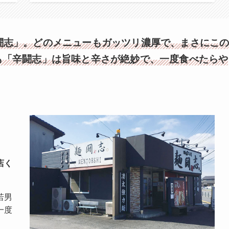
闘志」。どのメニューもガッツリ濃厚で、まさにこ
も「辛闘志」は旨味と辛さが絶妙で、一度食べたらや
店く
若男
一度