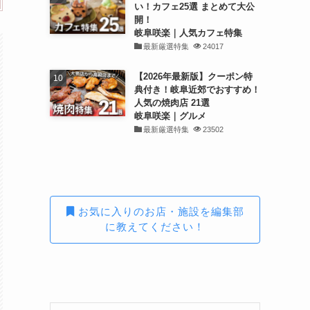
い！カフェ25選 まとめて大公
開！
岐阜咲楽｜人気カフェ特集
最新厳選特集
24017
【2026年最新版】クーポン特
典付き！岐阜近郊でおすすめ！
人気の焼肉店 21選
岐阜咲楽｜グルメ
最新厳選特集
23502
お気に入りのお店・施設を編集部
に教えてください！