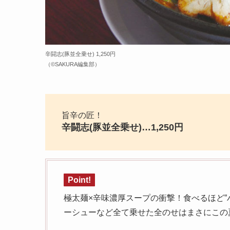
辛闘志(豚並全乗せ) 1,250円
（©️SAKURA編集部）
旨辛の匠！
辛闘志(豚並全乗せ)…1,250円
Point!
極太麺×辛味濃厚スープの衝撃！食べるほど”
ーシューなど全て乗せた全のせはまさにこの