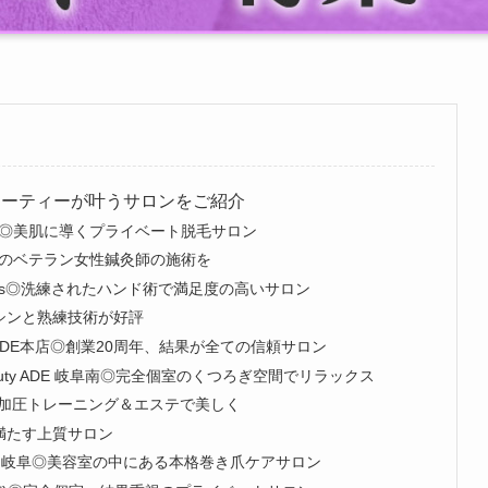
ューティーが叶うサロンをご紹介
auty◎美肌に導くプライベート脱毛サロン
8年のベテラン女性鍼灸師の施術を
 Velis◎洗練されたハンド術で満足度の高いサロン
マシンと熟練技術が好評
ty ADE本店◎創業20周年、結果が全ての信頼サロン
eauty ADE 岐阜南◎完全個室のくつろぎ空間でリラックス
加圧トレーニング＆エステで美しく
を満たす上質サロン
lon 岐阜◎美容室の中にある本格巻き爪ケアサロン