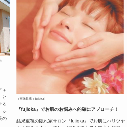
)
e
『＋
たと
（画像提供：fujioka）
する
『fujioka』でお肌のお悩みへ的確にアプローチ！
。シ
級の
結果重視の隠れ家サロン『fujioka』でお肌にハリツヤ