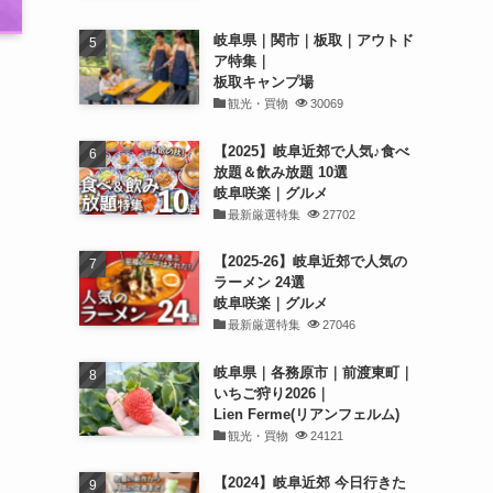
岐阜県｜関市｜板取｜アウトド
ア特集｜
板取キャンプ場
観光・買物
30069
【2025】岐阜近郊で人気♪食べ
放題＆飲み放題 10選
岐阜咲楽｜グルメ
最新厳選特集
27702
【2025-26】岐阜近郊で人気の
ラーメン 24選
岐阜咲楽｜グルメ
最新厳選特集
27046
岐阜県｜各務原市｜前渡東町｜
いちご狩り2026｜
Lien Ferme(リアンフェルム)
観光・買物
24121
【2024】岐阜近郊 今日行きた