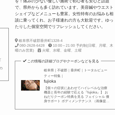
を！痛みの少ない優しい施術で初心者も安心と話題
で、県外からも多く訪れています。美容鍼やウエスト
シェイプなどメニューも豊富。女性特有のお悩みも相
談に乗ってくれ、お子様連れの方も大歓迎です。ゆっ
たりした個室空間でリフレッシュしてください。
岐阜県不破郡垂井町1328-4
080-2628-6428
10:00～21:00 予約制(日曜、月曜、木
曜のみ営業)
火曜、水曜、金曜、土曜
だ
この情報の詳細ブログやクーポンなどを見る
の
岐阜県｜不破郡｜垂井町｜トータルビュー
ティー特集｜
fujioka
【個々の症状にあわせてハイレベルな治療
機器と長年の経験で応える『fujioka』】 お
ねだりクーポン特典を見る フェイシャル 痩
身サポート ボディメンテナンス （画像提…