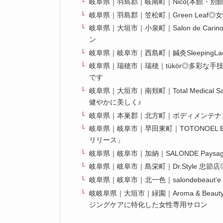
岐阜県｜羽島郡｜岐南町｜Nico(本館・
岐阜県｜羽島郡｜笠松町｜Green Leaf
岐阜県｜大垣市｜小泉町｜Salon de C
ン
岐阜県｜岐阜市｜西島町｜鍼灸Sleeping
岐阜県｜瑞穂市｜瑞穂｜tükör◎多彩な
です
岐阜県｜大垣市｜南頬町｜Total Medica
健やかに美しく♪
岐阜県｜本巣郡｜北方町｜ボディメンテナ
岐阜県｜岐阜市｜早田東町｜TOTONOEL 
リリース」
岐阜県｜岐阜市｜加納｜SALONDE Pay
岐阜県｜岐阜市｜島栄町｜Dr.Style 
岐阜県｜岐阜市｜北一色｜salondebeaut
岐岐阜県｜大垣市｜緑園｜Aroma & Be
ジングケアに特化した女性専用サロン