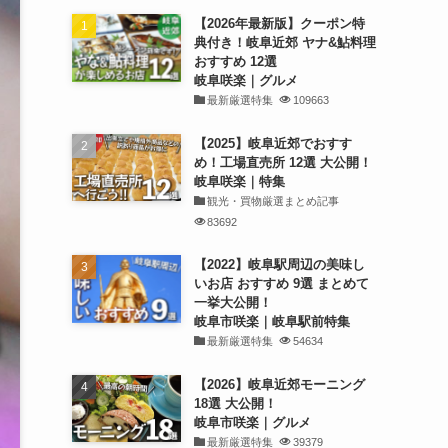
【2026年最新版】クーポン特
典付き！岐阜近郊 ヤナ&鮎料理
おすすめ 12選
岐阜咲楽｜グルメ
最新厳選特集
109663
【2025】岐阜近郊でおすす
め！工場直売所 12選 大公開！
岐阜咲楽｜特集
観光・買物厳選まとめ記事
83692
【2022】岐阜駅周辺の美味し
いお店 おすすめ 9選 まとめて
一挙大公開！
岐阜市咲楽｜岐阜駅前特集
最新厳選特集
54634
【2026】岐阜近郊モーニング
18選 大公開！
岐阜市咲楽｜グルメ
最新厳選特集
39379