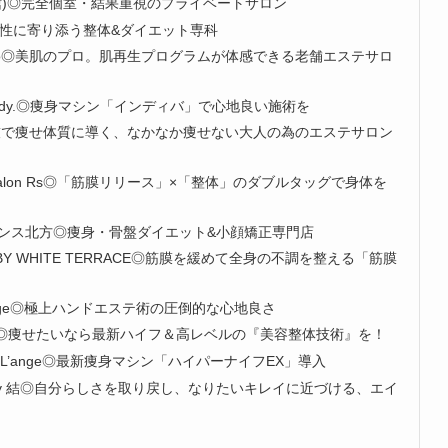
別館)◎完全個室・結果重視のプライベートサロン
◎女性に寄り添う整体&ダイエット専科
arino◎美肌のプロ。肌再生プログラムが体感できる老舗エステサロ
Lady.◎痩身マシン「インディバ」で心地良い施術を
手技で痩せ体質に導く、なかなか痩せない大人の為のエステサロン
l Salon Rs◎「筋膜リリース」×「整体」のダブルタッグで身体を
ンス北方◎痩身・骨盤ダイエット&小顔矯正専門店
BY WHITE TERRACE◎筋膜を緩めて全身の不調を整える「筋膜
sage◎極上ハンドエステ術の圧倒的な心地良さ
忠節店◎痩せたいなら最新ハイフ＆高レベルの『美容整体技術』を！
’e L’ange◎最新痩身マシン「ハイパーナイフEX」導入
auty 結◎自分らしさを取り戻し、なりたいキレイに近づける、エイ