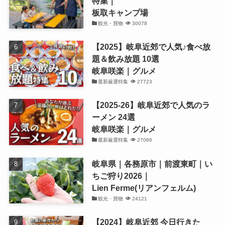
特集｜
板取キャンプ場
観光・買物
30078
【2025】岐阜近郊で人気♪食べ放
題＆飲み放題 10選
岐阜咲楽｜グルメ
最新厳選特集
27723
【2025-26】岐阜近郊で人気のラ
ーメン 24選
岐阜咲楽｜グルメ
最新厳選特集
27066
岐阜県｜各務原市｜前渡東町｜い
ちご狩り2026｜
Lien Ferme(リアンフェルム)
観光・買物
24121
【2024】岐阜近郊 今日行きた