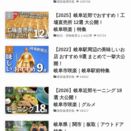
最新厳選特集
109738
【2025】岐阜近郊でおすすめ！工
場直売所 12選 大公開！
岐阜咲楽｜特集
観光・買物厳選まとめ記事
83724
【2022】岐阜駅周辺の美味しいお
店 おすすめ 9選 まとめて一挙大公
開！
岐阜市咲楽｜岐阜駅前特集
最新厳選特集
54662
【2026】岐阜近郊モーニング 18
選 大公開！
岐阜市咲楽｜グルメ
最新厳選特集
39417
岐阜県｜関市｜板取｜アウトドア