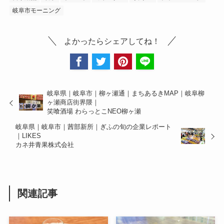
岐阜市モーニング
よかったらシェアしてね！
岐阜県｜岐阜市｜柳ヶ瀬通｜まちあるきMAP｜岐阜柳
ヶ瀬商店街界隈｜
笑喰酒場 わらっとこNEO柳ヶ瀬
岐阜県｜岐阜市｜茜部新所｜ぎふの旬の企業レポート
｜LIKES
カネ井青果株式会社
関連記事