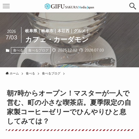
岐阜県｜岐阜市｜本荘西｜グルメ｜
2026
7/03
カフェ・カーダモン
2025.12.02
2026.07.03
食べる
食べるブログ
ホーム
食べる
食べるブログ
朝7時からオープン！マスターが一人で
営む、町の小さな喫茶店。夏季限定の自
家製コーヒーゼリーでひんやりひと息
してみては？