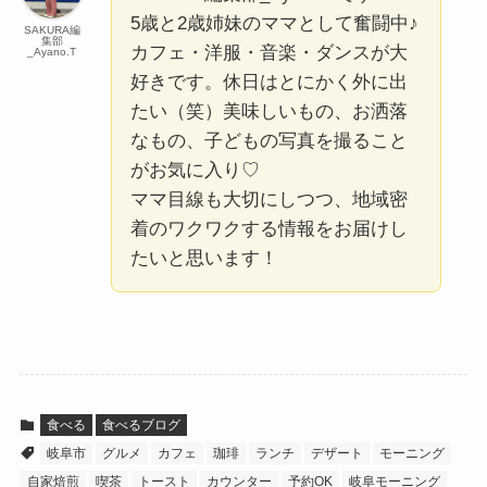
5歳と2歳姉妹のママとして奮闘中♪
SAKURA編
集部
カフェ・洋服・音楽・ダンスが大
_Ayano.T
好きです。休日はとにかく外に出
たい（笑）美味しいもの、お洒落
なもの、子どもの写真を撮ること
がお気に入り♡
ママ目線も大切にしつつ、地域密
着のワクワクする情報をお届けし
たいと思います！
食べる
食べるブログ
岐阜市
グルメ
カフェ
珈琲
ランチ
デザート
モーニング
自家焙煎
喫茶
トースト
カウンター
予約OK
岐阜モーニング