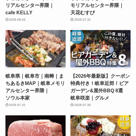
リアルセンター界隈｜
モリアルセンター界隈｜
cafe KELLY
天花むすび
2026.08.03
2026.07.31
岐阜県｜岐阜市｜南蝉｜ま
【2026年最新版】クーポン
ちあるきMAP｜岐阜メモリ
特典付き！岐阜近郊！ビア
アルセンター界隈｜
ガーデン&屋外BBQ 8選
ソウル本家
岐阜咲楽｜グルメ
2026.07.31
2026.07.30