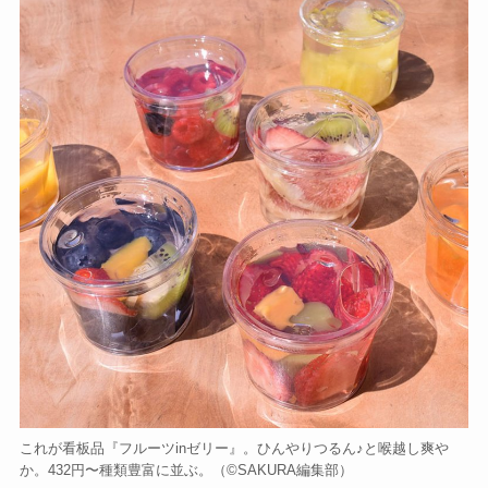
これが看板品『フルーツinゼリー』。ひんやりつるん♪と喉越し爽や
か。432円〜種類豊富に並ぶ。（©️SAKURA編集部）