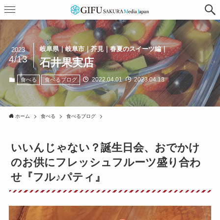
岐阜県｜岐阜市｜芥見｜春夏のスイーツ編｜
2023
4/13
石井果実店
2022.04.01
2023.04.13
食べる
食べるブログ
ホーム
食べる
食べるブログ
いいんじゃない？誕生日会、おでかけ
のお供にフレッシュフルーツ盛り合わ
せ『フル♪パティ』