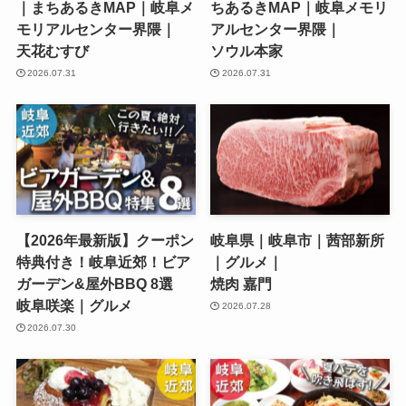
｜まちあるきMAP｜岐阜メ
ちあるきMAP｜岐阜メモリ
モリアルセンター界隈｜
アルセンター界隈｜
天花むすび
ソウル本家
2026.07.31
2026.07.31
【2026年最新版】クーポン
岐阜県｜岐阜市｜茜部新所
特典付き！岐阜近郊！ビア
｜グルメ｜
ガーデン&屋外BBQ 8選
焼肉 嘉門
岐阜咲楽｜グルメ
2026.07.28
2026.07.30