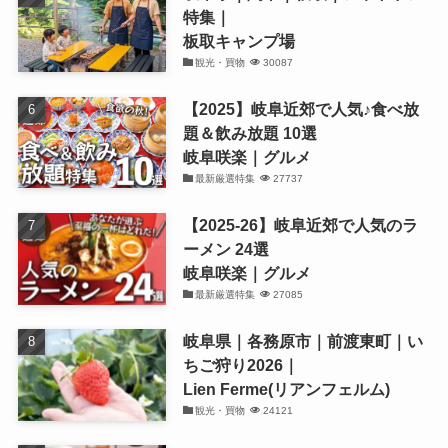
特集｜
板取キャンプ場
観光・買物
30087
【2025】岐阜近郊で人気♪食べ放
題＆飲み放題 10選
岐阜咲楽｜グルメ
最新厳選特集
27737
【2025-26】岐阜近郊で人気のラ
ーメン 24選
岐阜咲楽｜グルメ
最新厳選特集
27085
岐阜県｜各務原市｜前渡東町｜い
ちご狩り2026｜
Lien Ferme(リアンフェルム)
観光・買物
24121