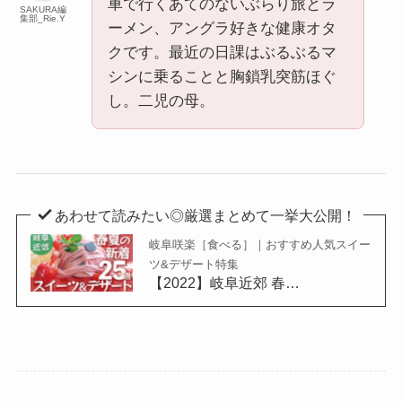
車で行くあてのないぶらり旅とラ
SAKURA編
集部_Rie.Y
ーメン、アングラ好きな健康オタ
クです。最近の日課はぶるぶるマ
シンに乗ることと胸鎖乳突筋ほぐ
し。二児の母。
あわせて読みたい◎厳選まとめて一挙大公開！
岐阜咲楽［食べる］｜おすすめ人気スイー
ツ&デザート特集
【2022】岐阜近郊 春…