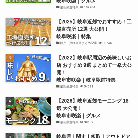
岐阜咲楽｜グルメ
最新厳選特集
109784
【2025】岐阜近郊でおすすめ！工
場直売所 12選 大公開！
岐阜咲楽｜特集
観光・買物厳選まとめ記事
83746
【2022】岐阜駅周辺の美味しいお
店 おすすめ 9選 まとめて一挙大公
開！
岐阜市咲楽｜岐阜駅前特集
最新厳選特集
54683
【2026】岐阜近郊モーニング 18
選 大公開！
岐阜市咲楽｜グルメ
最新厳選特集
39469
岐阜県｜関市｜板取｜アウトドア