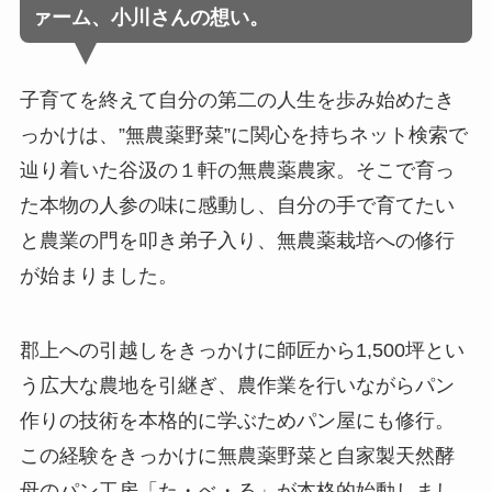
ァーム、小川さんの想い。
子育てを終えて自分の第二の人生を歩み始めたき
っかけは、”無農薬野菜”に関心を持ちネット検索で
辿り着いた谷汲の１軒の無農薬農家。そこで育っ
た本物の人参の味に感動し、自分の手で育てたい
と農業の門を叩き弟子入り、無農薬栽培への修行
が始まりました。
郡上への引越しをきっかけに師匠から1,500坪とい
う広大な農地を引継ぎ、農作業を行いながらパン
作りの技術を本格的に学ぶためパン屋にも修行。
この経験をきっかけに無農薬野菜と自家製天然酵
母のパン工房「た・べ・る」が本格的始動しまし