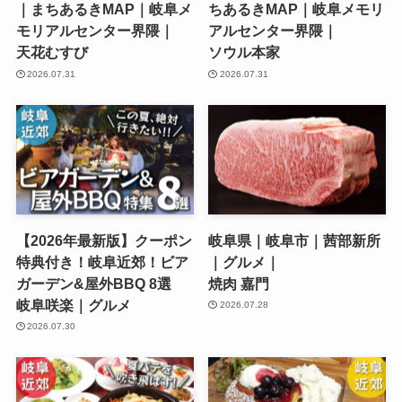
｜まちあるきMAP｜岐阜メ
ちあるきMAP｜岐阜メモリ
モリアルセンター界隈｜
アルセンター界隈｜
天花むすび
ソウル本家
2026.07.31
2026.07.31
【2026年最新版】クーポン
岐阜県｜岐阜市｜茜部新所
特典付き！岐阜近郊！ビア
｜グルメ｜
ガーデン&屋外BBQ 8選
焼肉 嘉門
岐阜咲楽｜グルメ
2026.07.28
2026.07.30