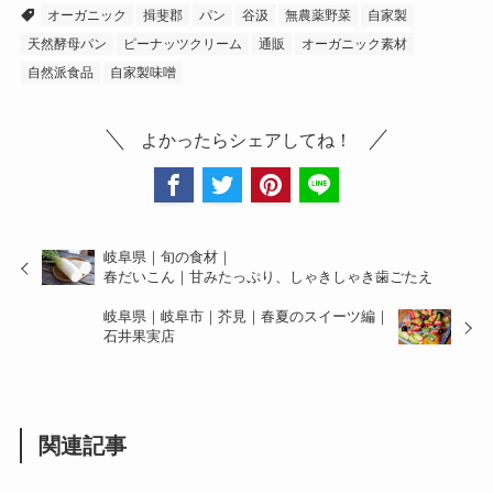
オーガニック
揖斐郡
パン
谷汲
無農薬野菜
自家製
天然酵母パン
ピーナッツクリーム
通販
オーガニック素材
自然派食品
自家製味噌
よかったらシェアしてね！
岐阜県｜旬の食材｜
春だいこん｜甘みたっぷり、しゃきしゃき歯ごたえ
岐阜県｜岐阜市｜芥見｜春夏のスイーツ編｜
石井果実店
関連記事