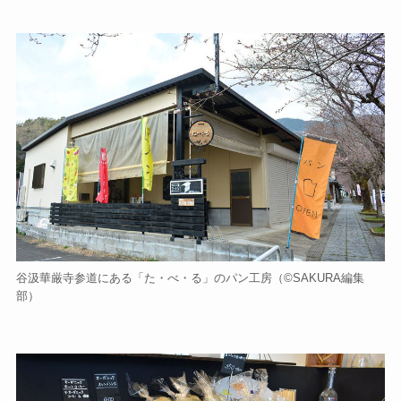
谷汲華厳寺参道にある「た・べ・る」のパン工房（©️SAKURA編集
部）