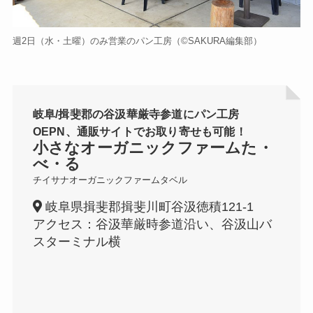
週2日（水・土曜）のみ営業のパン工房（©️SAKURA編集部）
岐阜/揖斐郡の谷汲華厳寺参道にパン工房
OEPN、通販サイトでお取り寄せも可能！
小さなオーガニックファームた・
べ・る
チイサナオーガニックファームタベル
岐阜県揖斐郡揖斐川町谷汲徳積121-1
アクセス：谷汲華厳時参道沿い、谷汲山バ
スターミナル横