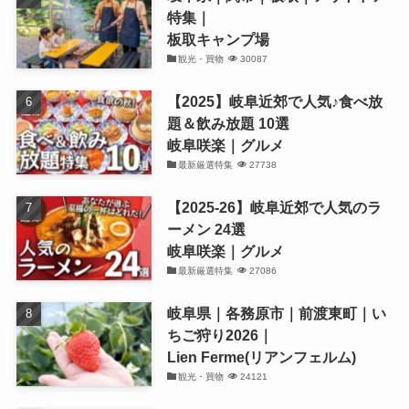
特集｜
板取キャンプ場
観光・買物
30087
【2025】岐阜近郊で人気♪食べ放
題＆飲み放題 10選
岐阜咲楽｜グルメ
最新厳選特集
27738
【2025-26】岐阜近郊で人気のラ
ーメン 24選
岐阜咲楽｜グルメ
最新厳選特集
27086
岐阜県｜各務原市｜前渡東町｜い
ちご狩り2026｜
Lien Ferme(リアンフェルム)
観光・買物
24121