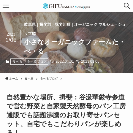
岐阜県｜揖斐郡｜揖斐川町｜オーガニック マルシェ・ショ
ップ編
2023
1/05
小さなオーガニックファームた・
べ・る
2022.04.01
2023.01.05
食べる
食べるブログ
ホーム
食べる
食べるブログ
自然豊かな場所、揖斐：谷汲華厳寺参道
で営む野菜と自家製天然酵母のパン工房
通販でも話題沸騰のお取り寄せパンセ
ット、自宅でもこだわりパンが楽しめ