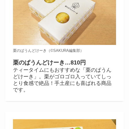
栗のぱうんどけーき（©️SAKURA編集部）
栗のぱうんどけーき…810円
ティータイムにもおすすめな「栗のぱうん
どけーき」。栗がゴロゴロ入っていてしっ
とり食感で絶品！手土産にも喜ばれる商品
です。