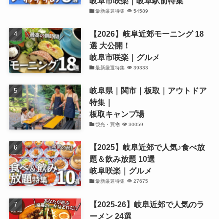
岐阜市咲楽｜岐阜駅前特集
最新厳選特集
54589
【2026】岐阜近郊モーニング 18
選 大公開！
岐阜市咲楽｜グルメ
最新厳選特集
39333
岐阜県｜関市｜板取｜アウトドア
特集｜
板取キャンプ場
観光・買物
30059
【2025】岐阜近郊で人気♪食べ放
題＆飲み放題 10選
岐阜咲楽｜グルメ
最新厳選特集
27675
【2025-26】岐阜近郊で人気のラ
ーメン 24選