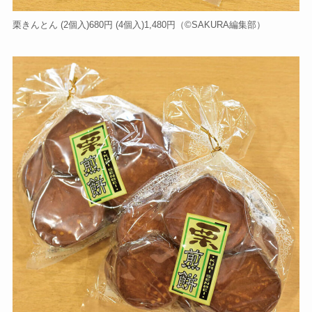
栗きんとん (2個入)680円 (4個入)1,480円（©️SAKURA編集部）