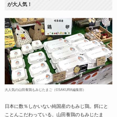
が大人気！
大人気の山田養鶏もみじたまご（©️SAKURA編集部）
日本に数％しかいない純国産のもみじ鶏。餌にと
ことんこだわっている、山田養鶏のもみじたま