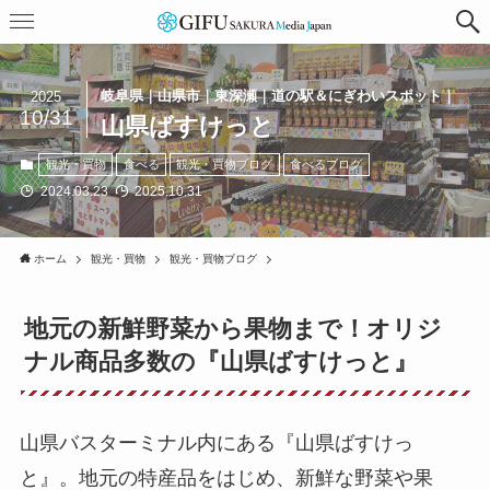
岐阜県｜山県市｜東深瀬｜道の駅＆にぎわいスポット｜
2025
10/31
山県ばすけっと
観光・買物
食べる
観光・買物ブログ
食べるブログ
2024.03.23
2025.10.31
ホーム
観光・買物
観光・買物ブログ
地元の新鮮野菜から果物まで！オリジ
ナル商品多数の『山県ばすけっと』
山県バスターミナル内にある『山県ばすけっ
と』。地元の特産品をはじめ、新鮮な野菜や果