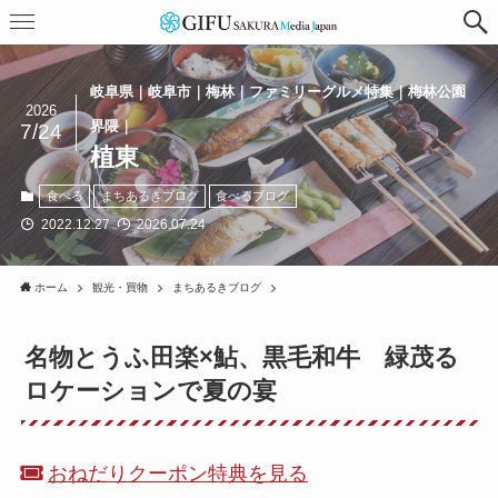
岐阜県｜岐阜市｜梅林｜ファミリーグルメ特集｜梅林公園
2026
界隈｜
7/24
植東
食べる
まちあるきブログ
食べるブログ
2022.12.27
2026.07.24
ホーム
観光・買物
まちあるきブログ
名物とうふ田楽×鮎、黒毛和牛 緑茂る
ロケーションで夏の宴
おねだりクーポン特典を見る