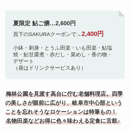
夏限定 鮎ご膳…2,600円
2,400円
頁下のSAKURAクーポンで
→
小鉢・刺身・とうふ田楽・いも田楽・鮎塩
焼・鮎甘露煮・赤だし・菜めし・香の物・
デザート
（昼はドリンクサービスあり）
梅林公園を見渡す高台に佇む老舗料理店。四季
の美しさが眼前に広がり、岐阜市中心部という
ことを忘れそうなロケーションは特筆もの！
名物田楽などお得に色々味わえる定食に舌鼓♪