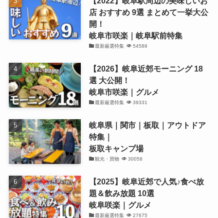
【2022】岐阜駅周辺の美味しいお
店 おすすめ 9選 まとめて一挙大公
開！
岐阜市咲楽｜岐阜駅前特集
最新厳選特集
54589
【2026】岐阜近郊モーニング 18
選 大公開！
岐阜市咲楽｜グルメ
最新厳選特集
39331
岐阜県｜関市｜板取｜アウトドア
特集｜
板取キャンプ場
観光・買物
30058
【2025】岐阜近郊で人気♪食べ放
題＆飲み放題 10選
岐阜咲楽｜グルメ
最新厳選特集
27675