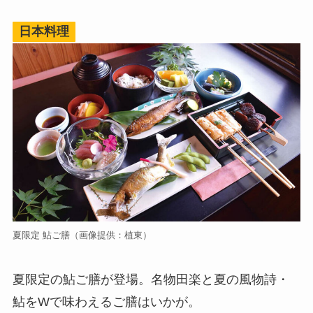
日本料理
夏限定 鮎ご膳（画像提供：植東）
夏限定の鮎ご膳が登場。名物田楽と夏の風物詩・
鮎をWで味わえるご膳はいかが。