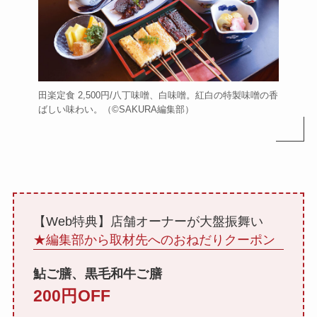
田楽定食 2,500円/八丁味噌、白味噌。紅白の特製味噌の香
ばしい味わい。（©️SAKURA編集部）
【Web特典】店舗オーナーが大盤振舞い
★編集部から取材先へのおねだりクーポン
鮎ご膳、黒毛和牛ご膳
200円OFF