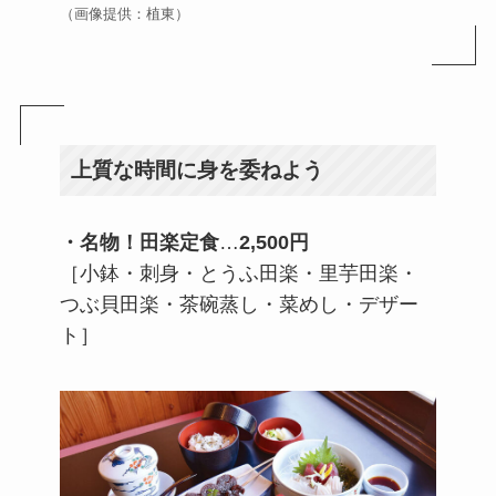
（画像提供：植東）
上質な時間に身を委ねよう
・名物！田楽定食
…
2,500円
［小鉢・刺身・とうふ田楽・里芋田楽・
つぶ貝田楽・茶碗蒸し・菜めし・デザー
ト］