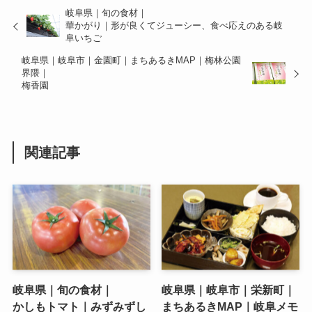
岐阜県｜旬の食材｜
華かがり｜形が良くてジューシー、食べ応えのある岐
阜いちご
岐阜県｜岐阜市｜金園町｜まちあるきMAP｜梅林公園
界隈｜
梅香園
関連記事
岐阜県｜旬の食材｜
岐阜県｜岐阜市｜栄新町｜
かしもトマト｜みずみずし
まちあるきMAP｜岐阜メモ