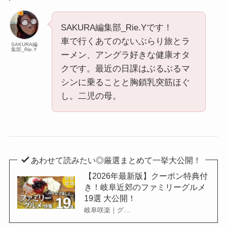
SAKURA編集部_Rie.Yです！
車で行くあてのないぶらり旅とラ
SAKURA編
集部_Rie.Y
ーメン、アングラ好きな健康オタ
クです。最近の日課はぶるぶるマ
シンに乗ることと胸鎖乳突筋ほぐ
し。二児の母。
あわせて読みたい◎厳選まとめて一挙大公開！
【2026年最新版】クーポン特典付
き！岐阜近郊のファミリーグルメ
19選 大公開！
岐阜咲楽｜グ…