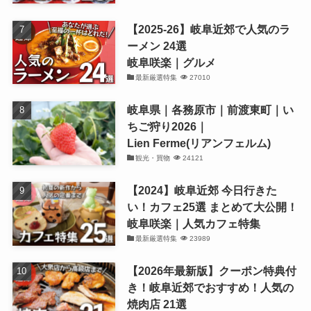
【2025-26】岐阜近郊で人気のラ
ーメン 24選
岐阜咲楽｜グルメ
最新厳選特集
27010
岐阜県｜各務原市｜前渡東町｜い
ちご狩り2026｜
Lien Ferme(リアンフェルム)
観光・買物
24121
【2024】岐阜近郊 今日行きた
い！カフェ25選 まとめて大公開！
岐阜咲楽｜人気カフェ特集
最新厳選特集
23989
【2026年最新版】クーポン特典付
き！岐阜近郊でおすすめ！人気の
焼肉店 21選