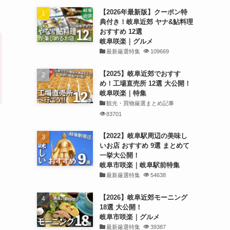
【2026年最新版】クーポン特
典付き！岐阜近郊 ヤナ&鮎料理
おすすめ 12選
岐阜咲楽｜グルメ
最新厳選特集
109669
【2025】岐阜近郊でおすす
め！工場直売所 12選 大公開！
岐阜咲楽｜特集
観光・買物厳選まとめ記事
83701
【2022】岐阜駅周辺の美味し
いお店 おすすめ 9選 まとめて
一挙大公開！
岐阜市咲楽｜岐阜駅前特集
最新厳選特集
54638
【2026】岐阜近郊モーニング
18選 大公開！
岐阜市咲楽｜グルメ
最新厳選特集
39387