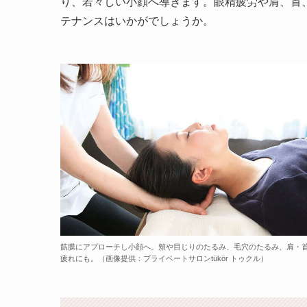
り、若々しい小顔へ導きます。眼精疲労や肩、首
テナンスはいかがでしょうか。
筋膜にアプローチし小顔へ。頬や目じりのたるみ、毛穴のたるみ、肩・
疲れにも。（画像提供：プライベートサロンtükör トゥクル）