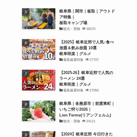
岐阜県｜関市｜板取｜アウトド
ア特集｜
板取キャンプ場
観光・買物
30070
【2025】岐阜近郊で人気♪食べ
放題＆飲み放題 10選
岐阜咲楽｜グルメ
最新厳選特集
27707
【2025-26】岐阜近郊で人気の
ラーメン 24選
岐阜咲楽｜グルメ
最新厳選特集
27050
岐阜県｜各務原市｜前渡東町｜
いちご狩り2026｜
Lien Ferme(リアンフェルム)
観光・買物
24121
【2024】岐阜近郊 今日行きた