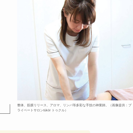
整体、筋膜リリース、アロマ、リンパ等多彩な手技の神業師。（画像提供：プ
ライベートサロンtükör トゥクル）