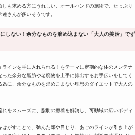
癒しも求める方にうれしい、オールハンドの施術で、たっぷり
常連さんが多いそうです。
いにしない！余分なものを溜め込まない「大人の美活」で
ィラインを手に入れられる！をテーマに定期的な体のメンテナ
なった余分な脂肪や老廃物を上手に排出するお手伝いをしてく
る為に、余分なものを溜めこまない理想のダイエットで大人の
流れをスムーズに、脂肪の癒着を解消し、可動域の広いボディ
をはがすことで、弛んだ頬や目じり、あごのラインが引き上が