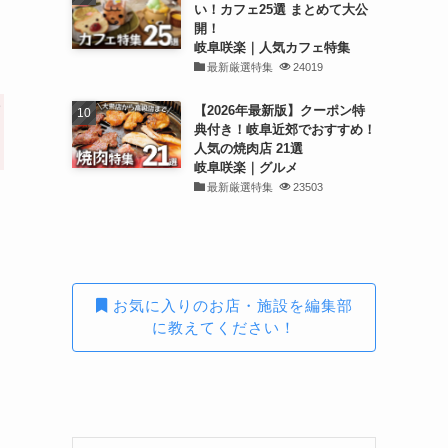
い！カフェ25選 まとめて大公
開！
岐阜咲楽｜人気カフェ特集
最新厳選特集
24019
【2026年最新版】クーポン特
ず
典付き！岐阜近郊でおすすめ！
人気の焼肉店 21選
岐阜咲楽｜グルメ
最新厳選特集
23503
お気に入りのお店・施設を編集部
に教えてください！