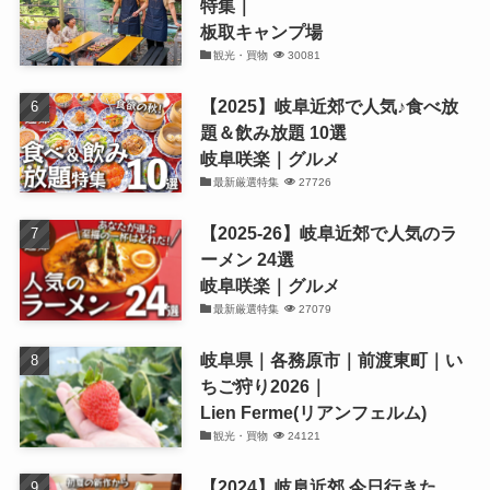
特集｜
板取キャンプ場
観光・買物
30081
【2025】岐阜近郊で人気♪食べ放
題＆飲み放題 10選
岐阜咲楽｜グルメ
最新厳選特集
27726
【2025-26】岐阜近郊で人気のラ
ーメン 24選
岐阜咲楽｜グルメ
最新厳選特集
27079
岐阜県｜各務原市｜前渡東町｜い
ちご狩り2026｜
Lien Ferme(リアンフェルム)
観光・買物
24121
【2024】岐阜近郊 今日行きた