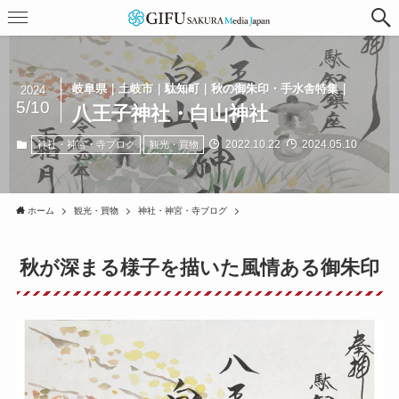
岐阜県｜土岐市｜駄知町｜秋の御朱印・手水舎特集｜
2024
5/10
八王子神社・白山神社
2022.10.22
2024.05.10
神社・神宮・寺ブログ
観光・買物
ホーム
観光・買物
神社・神宮・寺ブログ
秋が深まる様子を描いた風情ある御朱印