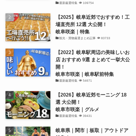
最新厳選特集
109754
【2025】岐阜近郊でおすすめ！工
場直売所 12選 大公開！
岐阜咲楽｜特集
観光・買物厳選まとめ記事
83733
【2022】岐阜駅周辺の美味しいお
店 おすすめ 9選 まとめて一挙大公
開！
岐阜市咲楽｜岐阜駅前特集
最新厳選特集
54671
【2026】岐阜近郊モーニング 18
選 大公開！
岐阜市咲楽｜グルメ
最新厳選特集
39431
岐阜県｜関市｜板取｜アウトドア