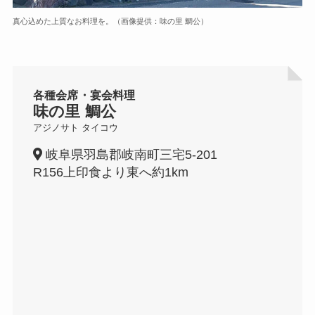
真心込めた上質なお料理を。（画像提供：味の里 鯛公）
各種会席・宴会料理
味の里 鯛公
アジノサト タイコウ
岐阜県羽島郡岐南町三宅5-201
R156上印食より東へ約1km