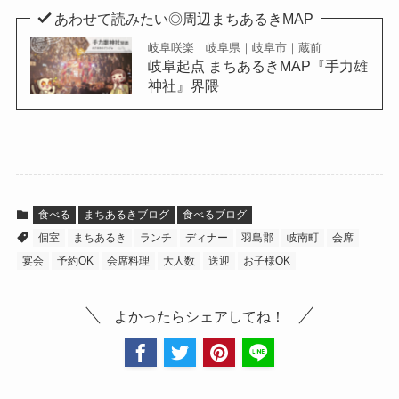
あわせて読みたい◎周辺まちあるきMAP
岐阜咲楽｜岐阜県｜岐阜市｜蔵前
岐阜起点 まちあるきMAP『手力雄
神社』界隈
食べる
まちあるきブログ
食べるブログ
個室
まちあるき
ランチ
ディナー
羽島郡
岐南町
会席
宴会
予約OK
会席料理
大人数
送迎
お子様OK
よかったらシェアしてね！