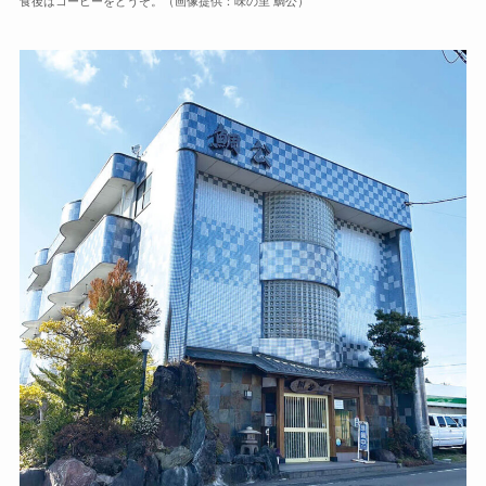
食後はコーヒーをどうぞ。（画像提供：味の里 鯛公）