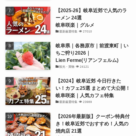
【2025-26】岐阜近郊で人気のラ
ーメン 24選
岐阜咲楽｜グルメ
最新厳選特集
27010
岐阜県｜各務原市｜前渡東町｜い
ちご狩り2026｜
Lien Ferme(リアンフェルム)
観光・買物
24121
【2024】岐阜近郊 今日行きた
い！カフェ25選 まとめて大公開！
岐阜咲楽｜人気カフェ特集
最新厳選特集
23989
【2026年最新版】クーポン特典付
き！岐阜近郊でおすすめ！人気の
焼肉店 21選