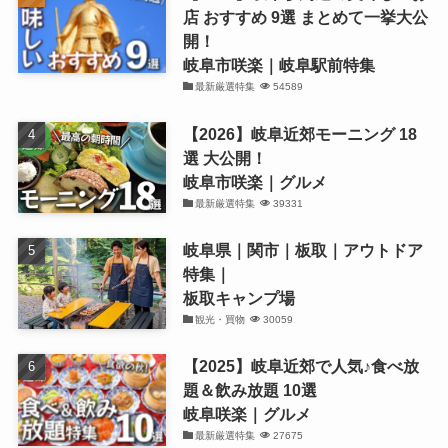
店 おすすめ 9選 まとめて一挙大公
開！
岐阜市咲楽｜岐阜駅前特集
最新厳選特集
54589
【2026】岐阜近郊モーニング 18
選 大公開！
岐阜市咲楽｜グルメ
最新厳選特集
39331
岐阜県｜関市｜板取｜アウトドア
特集｜
板取キャンプ場
観光・買物
30059
【2025】岐阜近郊で人気♪食べ放
題＆飲み放題 10選
岐阜咲楽｜グルメ
最新厳選特集
27675