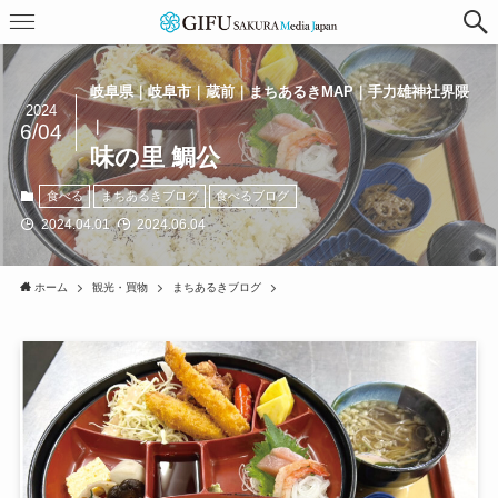
岐阜県｜岐阜市｜蔵前｜まちあるきMAP｜手力雄神社界隈
2024
｜
6/04
味の里 鯛公
食べる
まちあるきブログ
食べるブログ
2024.04.01
2024.06.04
ホーム
観光・買物
まちあるきブログ