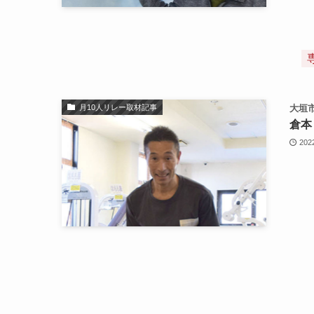
月10人リレー取材記事
大垣市
倉本
202