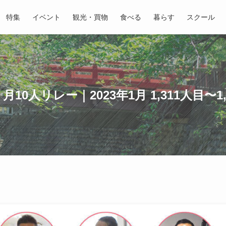
特集
イベント
観光・買物
食べる
暮らす
スクール
0人リレー｜2023年1月 1,311人目〜1,