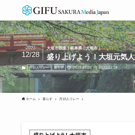
2022
大垣市咲楽｜岐阜県｜大垣市｜
12/28
盛り上げよう！大垣元気人 月1
2022.12.28
2022.12.28
月10人リレー
暮らす
ホーム
暮らす
月10人リレー