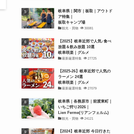
岐阜県｜関市｜板取｜アウトド
ア特集｜
板取キャンプ場
観光・買物
30081
【2025】岐阜近郊で人気♪食べ
放題＆飲み放題 10選
岐阜咲楽｜グルメ
最新厳選特集
27725
【2025-26】岐阜近郊で人気の
ラーメン 24選
岐阜咲楽｜グルメ
最新厳選特集
27079
岐阜県｜各務原市｜前渡東町｜
いちご狩り2026｜
Lien Ferme(リアンフェルム)
観光・買物
24121
【2024】岐阜近郊 今日行きた