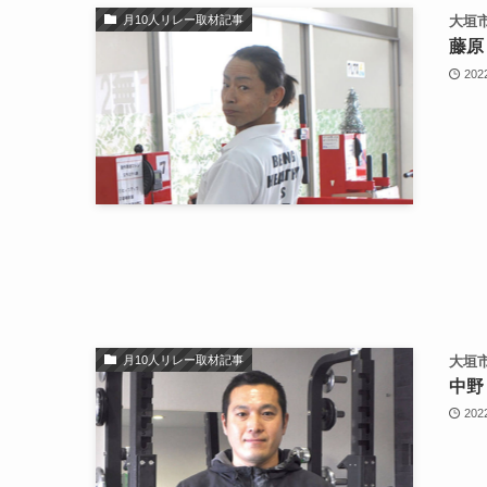
月10人リレー取材記事
大垣市
藤原
202
月10人リレー取材記事
大垣市
中野
202