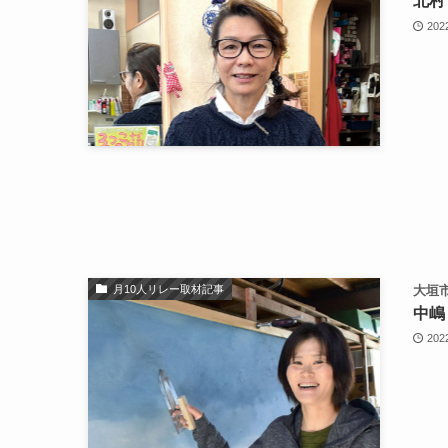
北村
202
月10人リレー取材記事
大垣市
中嶋
202