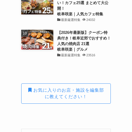
い！カフェ25選 まとめて大公
開！
岐阜咲楽｜人気カフェ特集
最新厳選特集
24032
【2026年最新版】クーポン特
典付き！岐阜近郊でおすすめ！
人気の焼肉店 21選
岐阜咲楽｜グルメ
最新厳選特集
23516
お気に入りのお店・施設を編集部
に教えてください！