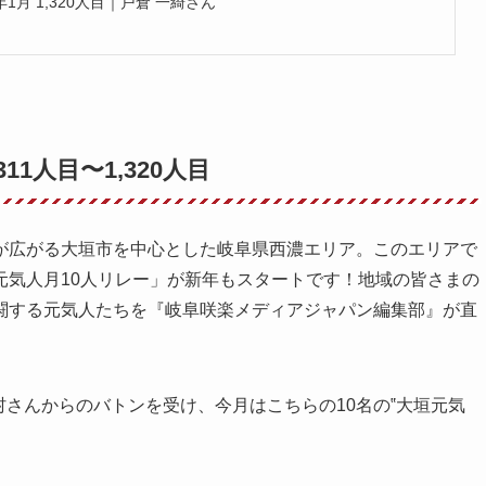
1月 1,320人目｜戸倉 一綺さん
1人目〜1,320人目
が広がる大垣市を中心とした岐阜県西濃エリア。このエリアで
元気人月10人リレー」が新年もスタートです！地域の皆さまの
闘する元気人たちを『岐阜咲楽メディアジャパン編集部』が直
ナーの北村さんからのバトンを受け、今月はこちらの10名の‟大垣元気