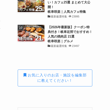
い！カフェ25選 まとめて大公
開！
岐阜咲楽｜人気カフェ特集
最新厳選特集
23995
な
【2026年最新版】クーポン特
か
典付き！岐阜近郊でおすすめ！
人気の焼肉店 21選
岐阜咲楽｜グルメ
最新厳選特集
23497
お気に入りのお店・施設を編集部
に教えてください！