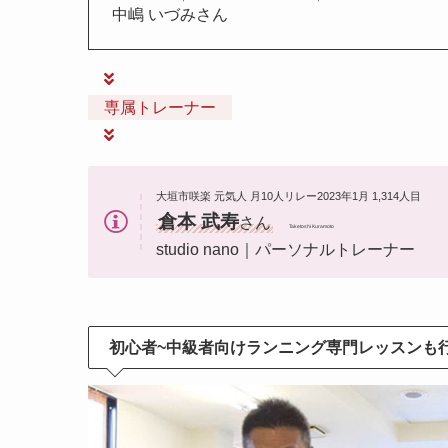
中嶋 いづみさん
専属トレーナー
大垣市咲楽 元気人 月10人リレー2023年1月 1,314人目
倉本 武寿
さん
Taketoshi Kuramoto
studio nano｜パーソナルトレーナー
初心者~中級者向けランニング専門レッスンも