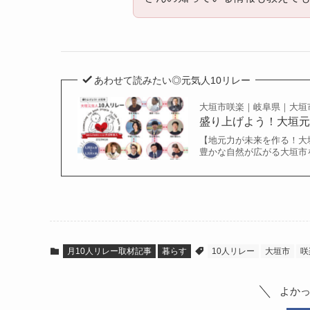
あわせて読みたい◎元気人10リレー
大垣市咲楽｜岐阜県｜大垣
盛り上げよう！大垣元気
【地元力が未来を作る！大垣元
豊かな自然が広がる大垣市
月10人リレー取材記事
暮らす
10人リレー
大垣市
咲
よか