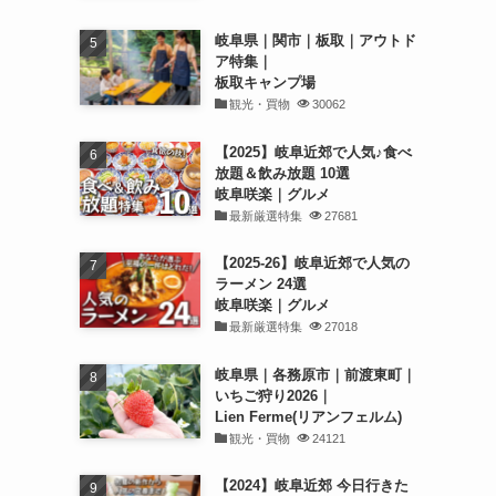
岐阜県｜関市｜板取｜アウトド
ア特集｜
板取キャンプ場
観光・買物
30062
【2025】岐阜近郊で人気♪食べ
放題＆飲み放題 10選
岐阜咲楽｜グルメ
最新厳選特集
27681
【2025-26】岐阜近郊で人気の
ラーメン 24選
岐阜咲楽｜グルメ
最新厳選特集
27018
岐阜県｜各務原市｜前渡東町｜
いちご狩り2026｜
Lien Ferme(リアンフェルム)
観光・買物
24121
【2024】岐阜近郊 今日行きた