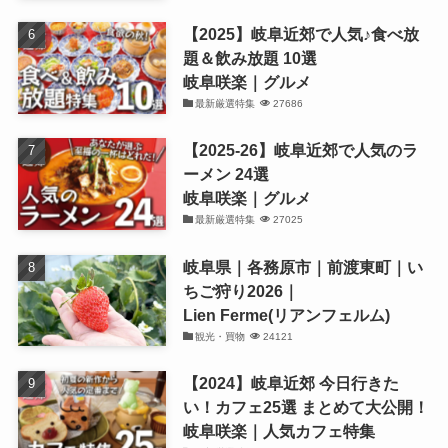
【2025】岐阜近郊で人気♪食べ放
題＆飲み放題 10選
岐阜咲楽｜グルメ
最新厳選特集
27686
【2025-26】岐阜近郊で人気のラ
ーメン 24選
岐阜咲楽｜グルメ
最新厳選特集
27025
岐阜県｜各務原市｜前渡東町｜い
ちご狩り2026｜
Lien Ferme(リアンフェルム)
観光・買物
24121
【2024】岐阜近郊 今日行きた
い！カフェ25選 まとめて大公開！
岐阜咲楽｜人気カフェ特集