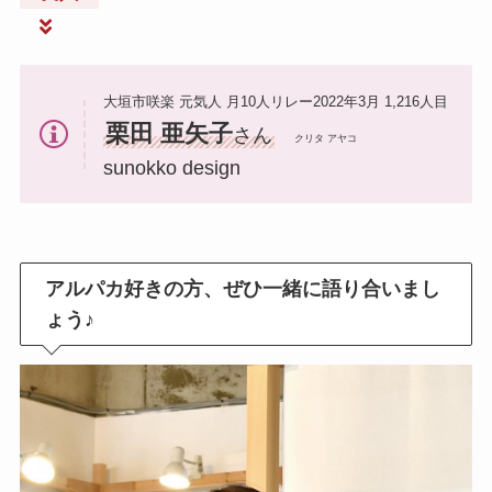
大垣市咲楽 元気人 月10人リレー2022年3月 1,216人目
栗田 亜矢子
さん
クリタ アヤコ
sunokko design
アルパカ好きの方、ぜひ一緒に語り合いまし
ょう♪