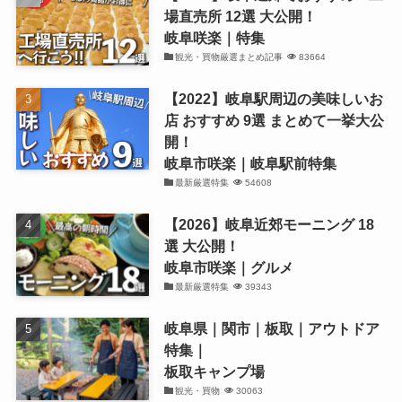
場直売所 12選 大公開！
岐阜咲楽｜特集
観光・買物厳選まとめ記事
83664
【2022】岐阜駅周辺の美味しいお
店 おすすめ 9選 まとめて一挙大公
開！
岐阜市咲楽｜岐阜駅前特集
最新厳選特集
54608
【2026】岐阜近郊モーニング 18
選 大公開！
岐阜市咲楽｜グルメ
最新厳選特集
39343
岐阜県｜関市｜板取｜アウトドア
特集｜
板取キャンプ場
観光・買物
30063