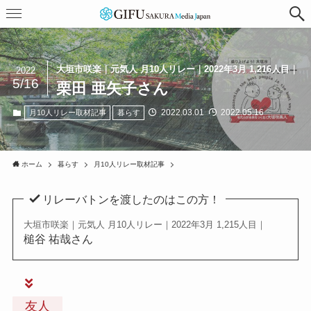
大垣市咲楽｜元気人 月10人リレー｜2022年3月 1,216人目｜
2022
5/16
栗田 亜矢子さん
2022.03.01
2022.05.16
月10人リレー取材記事
暮らす
ホーム
暮らす
月10人リレー取材記事
リレーバトンを渡したのはこの方！
大垣市咲楽｜元気人 月10人リレー｜2022年3月 1,215人目｜
槌谷 祐哉さん
友人