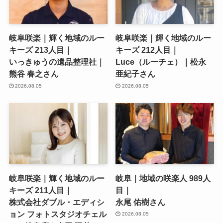
岐阜咲楽｜輝く地域のルー
岐阜咲楽｜輝く地域のルー
キーズ 213人目｜
キーズ 212人目｜
いっきゅうの遺品整理社｜
Luce（ルーチェ）｜松永
熊谷 春之さん
亜紀子さん
2026.08.05
2026.08.05
岐阜咲楽｜輝く地域のルー
岐阜｜地域の咲楽人 989人
キーズ 211人目｜
目｜
株式会社ダブル・エディシ
永尾 佑樹さん
ョン フォトスタジオチェル
2026.08.05