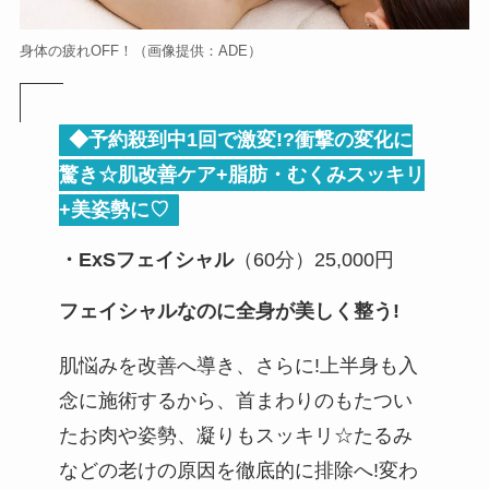
身体の疲れOFF！（画像提供：ADE）
◆予約殺到中1回で激変!?衝撃の変化に
驚き☆肌改善ケア+脂肪・むくみスッキリ
+美姿勢に♡
・ExSフェイシャル
（60分）25,000円
フェイシャルなのに全身が美しく整う!
肌悩みを改善へ導き、さらに!上半身も入
念に施術するから、首まわりのもたつい
たお肉や姿勢、凝りもスッキリ☆たるみ
などの老けの原因を徹底的に排除へ!変わ