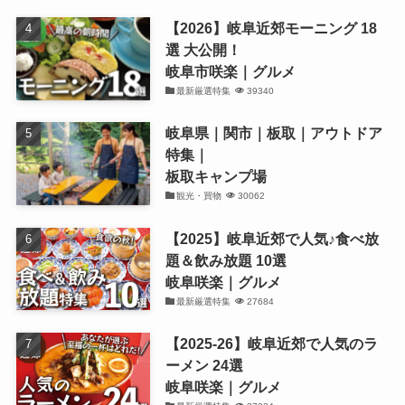
【2026】岐阜近郊モーニング 18
選 大公開！
岐阜市咲楽｜グルメ
最新厳選特集
39340
岐阜県｜関市｜板取｜アウトドア
特集｜
板取キャンプ場
観光・買物
30062
【2025】岐阜近郊で人気♪食べ放
題＆飲み放題 10選
岐阜咲楽｜グルメ
最新厳選特集
27684
【2025-26】岐阜近郊で人気のラ
ーメン 24選
岐阜咲楽｜グルメ