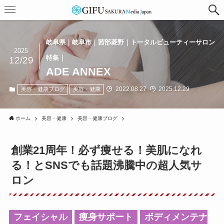
岐阜県｜岐阜市｜茜部菱野｜トータルビューティーサロン
2025
特集｜
12/29
ADE ANNEX
2022.08.27
2025.12.29
美容・健康ブログ
美容・健康
ホーム
美容・健康
美容・健康ブログ
創業21周年！
必ず痩せる！美肌になれ
る！と
SNSでも話題沸騰中の超人気サ
ロン
フェイシャル
痩身サポート
ボディメンテナ