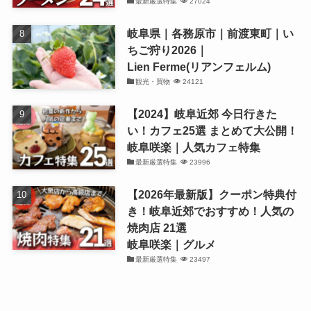
最新厳選特集
27024
岐阜県｜各務原市｜前渡東町｜い
ちご狩り2026｜
Lien Ferme(リアンフェルム)
観光・買物
24121
【2024】岐阜近郊 今日行きた
い！カフェ25選 まとめて大公開！
岐阜咲楽｜人気カフェ特集
最新厳選特集
23996
【2026年最新版】クーポン特典付
き！岐阜近郊でおすすめ！人気の
焼肉店 21選
岐阜咲楽｜グルメ
最新厳選特集
23497