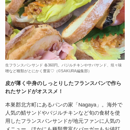
生フランスパンサンド 各360円。バジルチキンやサバサンド、坦々味
噌など種類がとにかく豊富♡（©️SAKURA編集部）
皮が薄く中身のしっとりしたフランスパンで作ら
れたサンドがオススメ！
本巣郡北方町にあるパンの家「Nagaya」。海外で
人気の鯖サンドやバジルチキンなど旬の食材を使
用したフランスパンサンドが地元ファンに人気の
メニュー。ほかにも種類豊富なバーガーもお値打