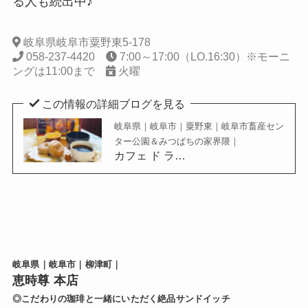
る人も続出中♪
岐阜県岐阜市粟野東5-178
058-237-4420
7:00～17:00（LO.16:30）※モーニ
ングは11:00まで
火曜
この情報の詳細ブログを見る
岐阜県｜岐阜市｜粟野東｜岐阜市畜産セン
ター公園＆みつばちの家界隈｜
カフェ ド ラ…
岐阜県｜岐阜市｜柳津町｜
恵時尊 本店
◎こだわりの珈琲と一緒にいただく絶品サンドイッチ