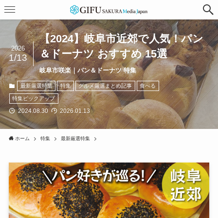
【2024】岐阜市近郊で人気！パン
2026
＆ドーナツ おすすめ 15選
1/13
岐阜市咲楽｜パン＆ドーナツ 特集
最新厳選特集
特集
グルメ厳選まとめ記事
食べる
特集ピックアップ
2024.08.30
2026.01.13
ホーム
特集
最新厳選特集