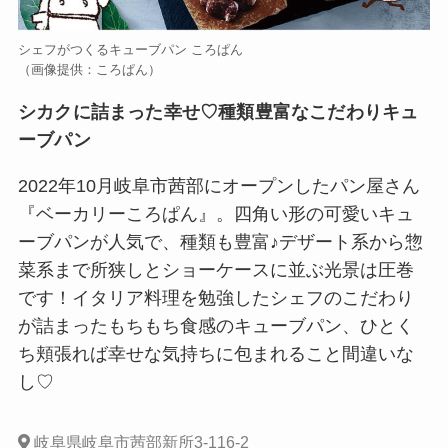
シェフがつくるキューブパン ころぱん
（画像提供：ころぱん）
シカクに詰まった幸せ♡種類豊富なこだわりキュ
ーブパン
2022年10月岐阜市茜部にオープンしたパン屋さん
『ベーカリーころぱん』。四角い形の可愛いキュ
ーブパンが人気で、種類も豊富♪デザート系から惣
菜系まで所狭しとショーケースに並ぶ光景は圧巻
です！イタリア料理を勉強したシェフのこだわり
が詰まったもちもち食感のキューブパン、ひとく
ち頬張れば幸せな気持ちに包まれること間違いな
し♡
岐阜県岐阜市茜部新所3-116-2