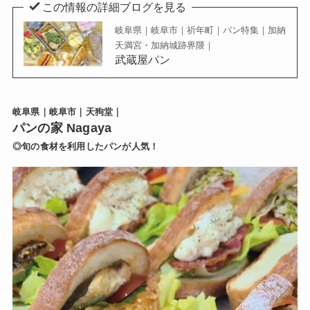
この情報の詳細ブログを見る
岐阜県｜岐阜市｜祈年町｜パン特集｜加納
天満宮・加納城跡界隈｜
武蔵屋パン
岐阜県｜岐阜市｜天狗堂｜
パンの家 Nagaya
◎旬の食材を利用したパンが人気！