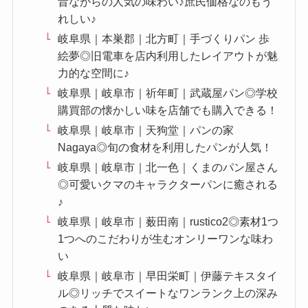
昔ながらの人気の味わい♪庶民価格なのもう
れしい♪
岐阜県｜本巣郡｜北方町｜手づくりパン 歩
絵夢◎旧電車を店内利用したレイアウトが魅
力的な空間に♪
岐阜県｜岐阜市｜祈年町｜武蔵屋パン◎学校
購買部の懐かしい味を店舗でも購入できる！
岐阜県｜岐阜市｜天狗堂｜パンの家
Nagaya◎旬の食材を利用したパンが人気！
岐阜県｜岐阜市｜北一色｜くまのパン屋さん
◎可愛いクマのキャラクターパンに癒される
♪
岐阜県｜岐阜市｜薮田南｜rustico2◎素材1つ
1つへのこだわりが生むオンリーワンな味わ
い
岐阜県｜岐阜市｜早田栄町｜伊藤テキスタイ
ル◎リッチでスイートなワンランク上の深み