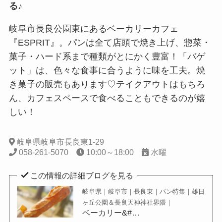
る♪
岐阜市長良公園東にあるベーカリーカフェ
『ESPRIT』。パンは全て店頭で焼き上げ、惣菜・
菓子・ハード系まで種類がとにかく豊富！「バゲ
ット」は、色々な食事に合うように味を工夫。焼
き菓子の販売もあります♡テイクアウトはもちろ
ん、カフェスペースで食べることもできるのが嬉
しい！
岐阜県岐阜市長良東1-29
058-261-5070
10:00～18:00
水曜
この情報の詳細ブログを見る
岐阜県｜岐阜市｜長良東｜パン特集｜雄日
ヶ丘公園＆長良天神神社界隈｜
ベーカリー&#…