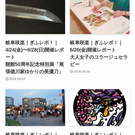
岐阜咲楽｜ぎふレポ！｜
岐阜咲楽｜ぎふレポ！｜
4/24(金)〜6/28(日)開催レポ
6/26(金)開催レポート
ート
大人女子のコラージュセラ
開館50周年記念特別展「尾
ピー
張徳川家ゆかりの美濃刀」
2026.08.04
2026.08.04
岐阜咲楽｜ぎふレポ！｜
岐阜咲楽｜ぎふレポ！｜