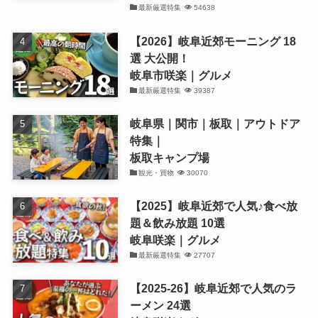
最新厳選特集
54638
【2026】岐阜近郊モーニング 18
選 大公開！
岐阜市咲楽｜グルメ
最新厳選特集
39387
岐阜県｜関市｜板取｜アウトドア
特集｜
板取キャンプ場
観光・買物
30070
【2025】岐阜近郊で人気♪食べ放
題＆飲み放題 10選
岐阜咲楽｜グルメ
最新厳選特集
27707
【2025-26】岐阜近郊で人気のラ
ーメン 24選