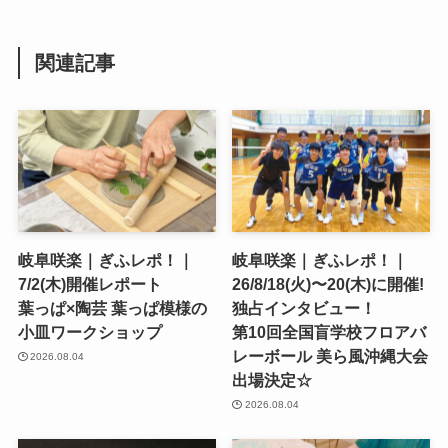
関連記事
岐阜咲楽｜ぎふレポ！｜
岐阜咲楽｜ぎふレポ！｜
7/2(木)開催レポート
26/8/18(火)〜20(木)に開催!
葉っぱ×陶芸 葉っぱ模様の
独占インタビュー！
小皿ワークショップ
第10回全国盲学校フロアバ
レーボール 美ら風沖縄大会
2026.08.04
出場決定☆
2026.08.04