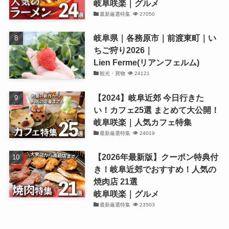
岐阜咲楽｜グルメ
最新厳選特集
27050
岐阜県｜各務原市｜前渡東町｜い
ちご狩り2026｜
Lien Ferme(リアンフェルム)
観光・買物
24121
【2024】岐阜近郊 今日行きた
い！カフェ25選 まとめて大公開！
岐阜咲楽｜人気カフェ特集
最新厳選特集
24019
【2026年最新版】クーポン特典付
き！岐阜近郊でおすすめ！人気の
焼肉店 21選
岐阜咲楽｜グルメ
最新厳選特集
23503