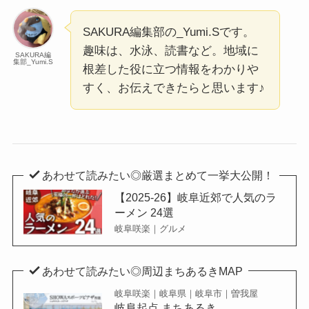
SAKURA編集部の_Yumi.Sです。
趣味は、水泳、読書など。地域に
SAKURA編
集部_Yumi.S
根差した役に立つ情報をわかりや
すく、お伝えできたらと思います♪
あわせて読みたい◎厳選まとめて一挙大公開！
【2025-26】岐阜近郊で人気のラ
ーメン 24選
岐阜咲楽｜グルメ
あわせて読みたい◎周辺まちあるきMAP
岐阜咲楽｜岐阜県｜岐阜市｜曽我屋
岐阜起点 まちあるき