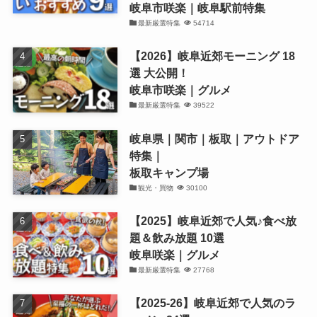
岐阜市咲楽｜岐阜駅前特集
最新厳選特集
54714
【2026】岐阜近郊モーニング 18
選 大公開！
岐阜市咲楽｜グルメ
最新厳選特集
39522
岐阜県｜関市｜板取｜アウトドア
特集｜
板取キャンプ場
観光・買物
30100
【2025】岐阜近郊で人気♪食べ放
題＆飲み放題 10選
岐阜咲楽｜グルメ
最新厳選特集
27768
【2025-26】岐阜近郊で人気のラ