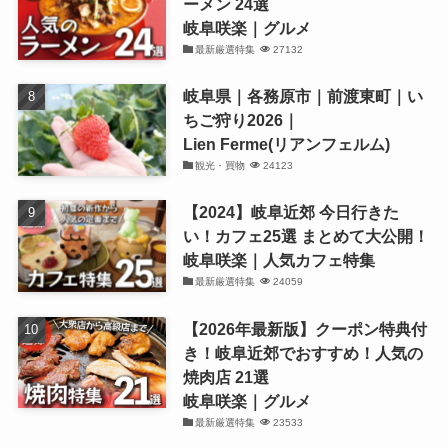
ーメン 24選
岐阜咲楽｜グルメ
最新厳選特集
27132
岐阜県｜各務原市｜前渡東町｜い
ちご狩り2026｜
Lien Ferme(リアンフェルム)
観光・買物
24123
【2024】岐阜近郊 今日行きた
い！カフェ25選 まとめて大公開！
岐阜咲楽｜人気カフェ特集
最新厳選特集
24059
【2026年最新版】クーポン特典付
き！岐阜近郊でおすすめ！人気の
焼肉店 21選
岐阜咲楽｜グルメ
最新厳選特集
23533