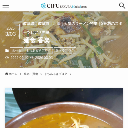
岐阜県｜岐阜市｜川部｜人気のラーメン特集｜SHOWAスポ
2026
ーツピアザ界隈｜
3/03
麺食 香楽
食べる
まちあるきブログ
食べるブログ
2025.09.10
2026.03.03
ホーム
観光・買物
まちあるきブログ