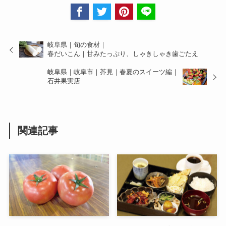
岐阜県｜旬の食材｜
春だいこん｜甘みたっぷり、しゃきしゃき歯ごたえ
岐阜県｜岐阜市｜芥見｜春夏のスイーツ編｜
石井果実店
関連記事