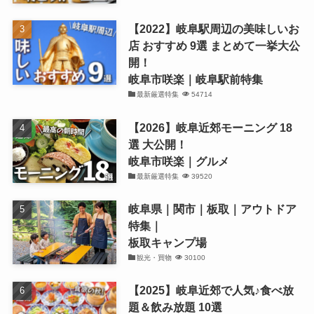
【2022】岐阜駅周辺の美味しいお
店 おすすめ 9選 まとめて一挙大公
開！
岐阜市咲楽｜岐阜駅前特集
最新厳選特集
54714
【2026】岐阜近郊モーニング 18
選 大公開！
岐阜市咲楽｜グルメ
最新厳選特集
39520
岐阜県｜関市｜板取｜アウトドア
特集｜
板取キャンプ場
観光・買物
30100
【2025】岐阜近郊で人気♪食べ放
題＆飲み放題 10選