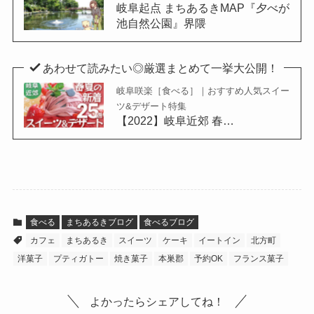
岐阜起点 まちあるきMAP『夕べが
池自然公園』界隈
あわせて読みたい◎厳選まとめて一挙大公開！
岐阜咲楽［食べる］｜おすすめ人気スイー
ツ&デザート特集
【2022】岐阜近郊 春…
食べる
まちあるきブログ
食べるブログ
カフェ
まちあるき
スイーツ
ケーキ
イートイン
北方町
洋菓子
プティガトー
焼き菓子
本巣郡
予約OK
フランス菓子
よかったらシェアしてね！