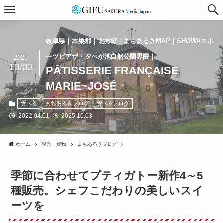
岐阜県｜本巣郡｜北方町｜まちあるきMAP｜SHOWAスポ
ーツピアザ・夕べが池自然公園界隈｜
2025
10/03
PÂTISSERIE FRANÇAISE
MARIE~JOSÉ
食べる
まちあるきブログ
食べるブログ
2022.04.01
2025.10.03
ホーム
観光・買物
まちあるきブログ
季節に合わせてプティガトー新作4～5
種販売。シェフこだわりの美しいスイ
ーツを