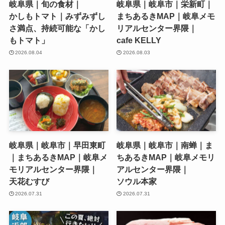
岐阜県｜旬の食材｜
岐阜県｜岐阜市｜栄新町｜
かしもトマト｜みずみずし
まちあるきMAP｜岐阜メモ
さ満点、持続可能な「かし
リアルセンター界隈｜
もトマト」
cafe KELLY
2026.08.04
2026.08.03
岐阜県｜岐阜市｜早田東町
岐阜県｜岐阜市｜南蝉｜ま
｜まちあるきMAP｜岐阜メ
ちあるきMAP｜岐阜メモリ
モリアルセンター界隈｜
アルセンター界隈｜
天花むすび
ソウル本家
2026.07.31
2026.07.31