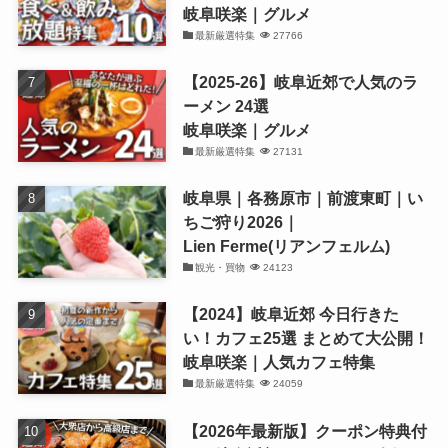
岐阜咲楽｜グルメ
最新厳選特集
27766
【2025-26】岐阜近郊で人気のラ
ーメン 24選
岐阜咲楽｜グルメ
最新厳選特集
27131
岐阜県｜各務原市｜前渡東町｜い
ちご狩り2026｜
Lien Ferme(リアンフェルム)
観光・買物
24123
【2024】岐阜近郊 今日行きた
い！カフェ25選 まとめて大公開！
岐阜咲楽｜人気カフェ特集
最新厳選特集
24059
【2026年最新版】クーポン特典付