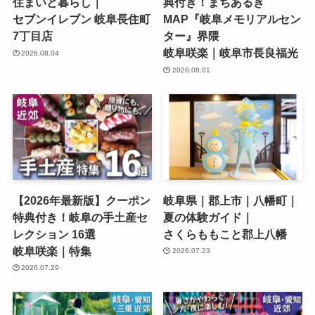
住まいと暮らし｜
典付き！まちあるき
セブンイレブン 岐阜長住町
MAP『岐阜メモリアルセン
7丁目店
ター』界隈
岐阜咲楽｜岐阜市長良福光
2026.08.04
2026.08.01
【2026年最新版】クーポン
岐阜県｜郡上市｜八幡町｜
特典付き！岐阜の手土産セ
夏の体験ガイド｜
レクション 16選
さくらももこと郡上八幡
岐阜咲楽｜特集
2026.07.23
2026.07.29