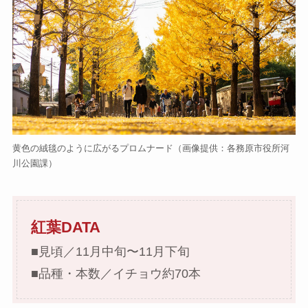
黄色の絨毯のように広がるプロムナード（画像提供：各務原市役所河
川公園課）
紅葉DATA
■見頃／11月中旬〜11月下旬
■品種・本数／イチョウ約70本