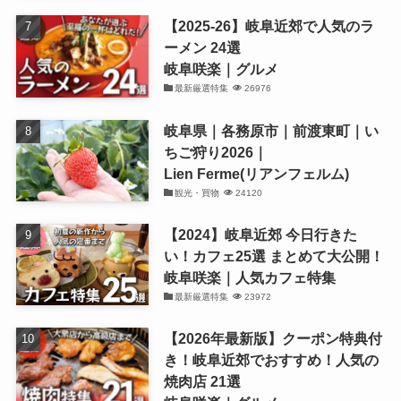
【2025-26】岐阜近郊で人気のラ
ーメン 24選
岐阜咲楽｜グルメ
最新厳選特集
26976
岐阜県｜各務原市｜前渡東町｜い
ちご狩り2026｜
Lien Ferme(リアンフェルム)
観光・買物
24120
【2024】岐阜近郊 今日行きた
い！カフェ25選 まとめて大公開！
岐阜咲楽｜人気カフェ特集
最新厳選特集
23972
【2026年最新版】クーポン特典付
き！岐阜近郊でおすすめ！人気の
焼肉店 21選