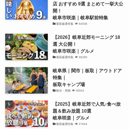
店 おすすめ 9選 まとめて一挙大公
開！
岐阜市咲楽｜岐阜駅前特集
最新厳選特集
54538
【2026】岐阜近郊モーニング 18
選 大公開！
岐阜市咲楽｜グルメ
最新厳選特集
39290
岐阜県｜関市｜板取｜アウトドア
特集｜
板取キャンプ場
観光・買物
30041
【2025】岐阜近郊で人気♪食べ放
題＆飲み放題 10選
岐阜咲楽｜グルメ
最新厳選特集
27644