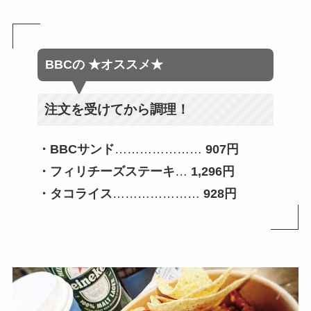
BBC
の
★オススメ★
注文を受けてから調理！
・BBCサンド
…………………
907円
・フィリチーズステーキ
…
1,296円
・タコライス
…………………
928円