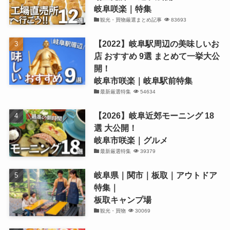
岐阜咲楽｜特集
観光・買物厳選まとめ記事
83693
【2022】岐阜駅周辺の美味しいお
店 おすすめ 9選 まとめて一挙大公
開！
岐阜市咲楽｜岐阜駅前特集
最新厳選特集
54634
【2026】岐阜近郊モーニング 18
選 大公開！
岐阜市咲楽｜グルメ
最新厳選特集
39379
岐阜県｜関市｜板取｜アウトドア
特集｜
板取キャンプ場
観光・買物
30069