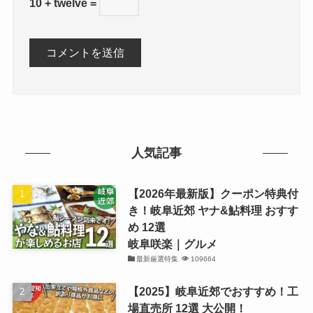
10 + twelve =
人気記事
【2026年最新版】クーポン特典付
き！岐阜近郊 ヤナ&鮎料理 おすす
め 12選
岐阜咲楽｜グルメ
最新厳選特集
109664
【2025】岐阜近郊でおすすめ！工
場直売所 12選 大公開！