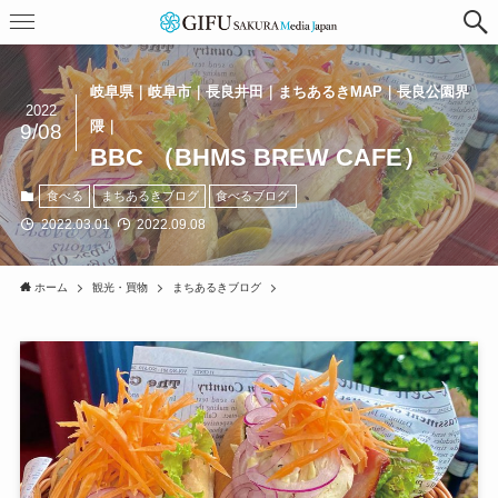
岐阜県｜岐阜市｜長良井田｜まちあるきMAP｜長良公園界
2022
隈｜
9/08
BBC （BHMS BREW CAFE）
食べる
まちあるきブログ
食べるブログ
2022.03.01
2022.09.08
ホーム
観光・買物
まちあるきブログ