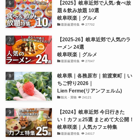
【2025】岐阜近郊で人気♪食べ放
題＆飲み放題 10選
岐阜咲楽｜グルメ
最新厳選特集
27702
【2025-26】岐阜近郊で人気のラ
ーメン 24選
岐阜咲楽｜グルメ
最新厳選特集
27047
岐阜県｜各務原市｜前渡東町｜い
ちご狩り2026｜
Lien Ferme(リアンフェルム)
観光・買物
24121
【2024】岐阜近郊 今日行きた
い！カフェ25選 まとめて大公開！
岐阜咲楽｜人気カフェ特集
最新厳選特集
24017