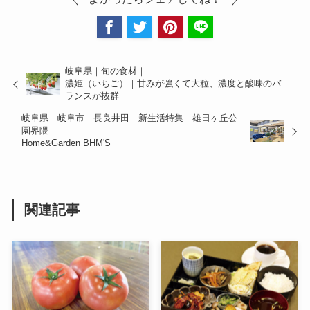
岐阜県｜旬の食材｜
濃姫（いちご）｜甘みが強くて大粒、濃度と酸味のバ
ランスが抜群
岐阜県｜岐阜市｜長良井田｜新生活特集｜雄日ヶ丘公
園界隈｜
Home&Garden BHM'S
関連記事