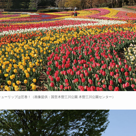
ューリップは圧巻！（画像提供：国営木曽三川公園 木曽三川公園センター）