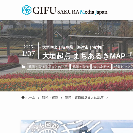
2025
大垣咲楽｜岐阜県｜海津市｜海津町
1/07
大垣起点 まちあるきMAP
観光・買物厳選まとめ記事
観光・買物
まちあるき
特集ピック
ホーム
観光・買物
観光・買物厳選まとめ記事