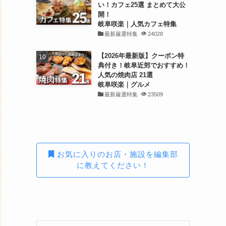
い！カフェ25選 まとめて大公
開！
岐阜咲楽｜人気カフェ特集
最新厳選特集
24028
【2026年最新版】クーポン特
典付き！岐阜近郊でおすすめ！
人気の焼肉店 21選
岐阜咲楽｜グルメ
最新厳選特集
23509
お気に入りのお店・施設を編集部
に教えてください！