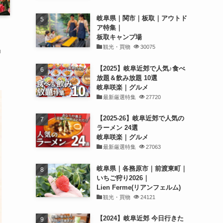
岐阜県｜関市｜板取｜アウトド
ア特集｜
板取キャンプ場
観光・買物
30075
曽
【2025】岐阜近郊で人気♪食べ
放題＆飲み放題 10選
岐阜咲楽｜グルメ
最新厳選特集
27720
【2025-26】岐阜近郊で人気の
ラーメン 24選
岐阜咲楽｜グルメ
最新厳選特集
27063
岐阜県｜各務原市｜前渡東町｜
いちご狩り2026｜
Lien Ferme(リアンフェルム)
観光・買物
24121
【2024】岐阜近郊 今日行きた