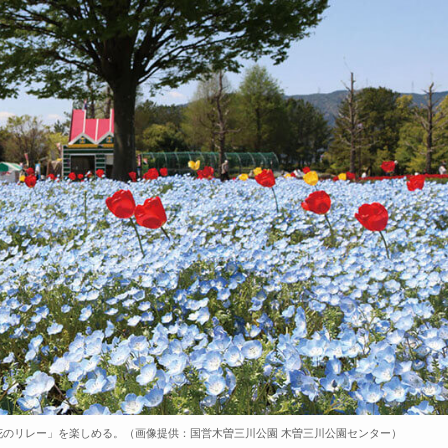
のリレー」を楽しめる。（画像提供：国営木曽三川公園 木曽三川公園センター）