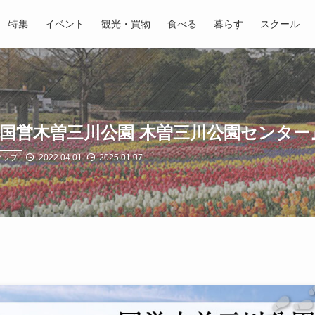
特集
イベント
観光・買物
食べる
暮らす
スクール
『国営木曽三川公園 木曽三川公園センター
2022.04.01
2025.01.07
アップ