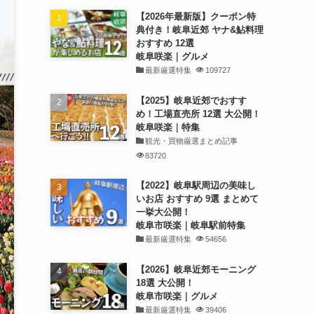
【2026年最新版】クーポン特
典付き！岐阜近郊 ヤナ&鮎料理
おすすめ 12選
岐阜咲楽｜グルメ
最新厳選特集
109727
【2025】岐阜近郊でおすす
め！工場直売所 12選 大公開！
岐阜咲楽｜特集
観光・買物厳選まとめ記事
83720
【2022】岐阜駅周辺の美味し
いお店 おすすめ 9選 まとめて
一挙大公開！
岐阜市咲楽｜岐阜駅前特集
最新厳選特集
54656
【2026】岐阜近郊モーニング
18選 大公開！
岐阜市咲楽｜グルメ
最新厳選特集
39406