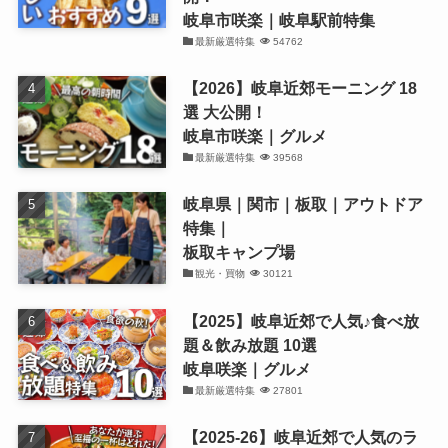
岐阜市咲楽｜岐阜駅前特集
最新厳選特集
54762
【2026】岐阜近郊モーニング 18
選 大公開！
岐阜市咲楽｜グルメ
最新厳選特集
39568
岐阜県｜関市｜板取｜アウトドア
特集｜
板取キャンプ場
観光・買物
30121
【2025】岐阜近郊で人気♪食べ放
題＆飲み放題 10選
岐阜咲楽｜グルメ
最新厳選特集
27801
【2025-26】岐阜近郊で人気のラ