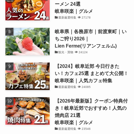
ーメン 24選
岐阜咲楽｜グルメ
最新厳選特集
27178
岐阜県｜各務原市｜前渡東町｜い
ちご狩り2026｜
Lien Ferme(リアンフェルム)
観光・買物
24124
【2024】岐阜近郊 今日行きた
い！カフェ25選 まとめて大公開！
岐阜咲楽｜人気カフェ特集
最新厳選特集
24085
【2026年最新版】クーポン特典付
き！岐阜近郊でおすすめ！人気の
焼肉店 21選
岐阜咲楽｜グルメ
最新厳選特集
23546