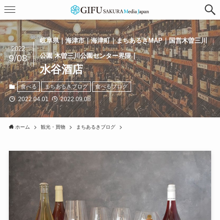
岐阜県｜海津市｜海津町｜まちあるきMAP｜国営木曽三川
2022
公園 木曽三川公園センター界隈｜
9/08
水谷酒店
食べる
まちあるきブログ
食べるブログ
2022.04.01
2022.09.08
ホーム
観光・買物
まちあるきブログ