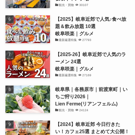
観光・買物
30107
【2025】岐阜近郊で人気♪食べ放
題＆飲み放題 10選
岐阜咲楽｜グルメ
最新厳選特集
27793
【2025-26】岐阜近郊で人気のラ
ーメン 24選
岐阜咲楽｜グルメ
最新厳選特集
27169
岐阜県｜各務原市｜前渡東町｜い
ちご狩り2026｜
Lien Ferme(リアンフェルム)
観光・買物
24124
【2024】岐阜近郊 今日行きた
い！カフェ25選 まとめて大公開！