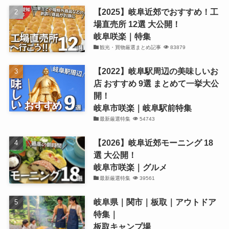
【2025】岐阜近郊でおすすめ！工
場直売所 12選 大公開！
岐阜咲楽｜特集
観光・買物厳選まとめ記事
83879
【2022】岐阜駅周辺の美味しいお
店 おすすめ 9選 まとめて一挙大公
開！
岐阜市咲楽｜岐阜駅前特集
最新厳選特集
54743
【2026】岐阜近郊モーニング 18
選 大公開！
岐阜市咲楽｜グルメ
最新厳選特集
39561
岐阜県｜関市｜板取｜アウトドア
特集｜
板取キャンプ場