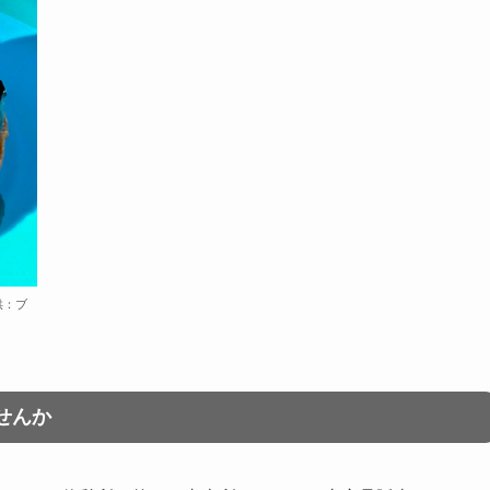
供：ブ
せんか