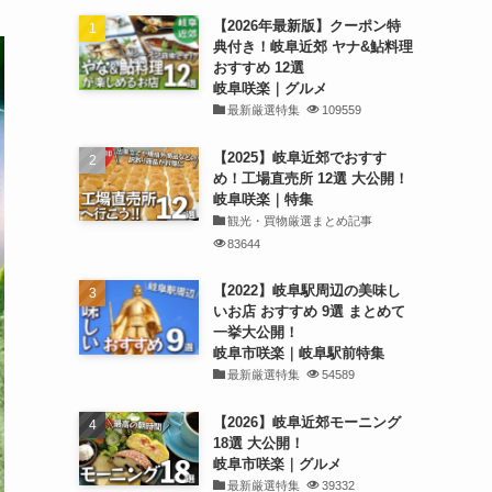
【2026年最新版】クーポン特
典付き！岐阜近郊 ヤナ&鮎料理
おすすめ 12選
岐阜咲楽｜グルメ
最新厳選特集
109559
【2025】岐阜近郊でおすす
め！工場直売所 12選 大公開！
岐阜咲楽｜特集
観光・買物厳選まとめ記事
83644
【2022】岐阜駅周辺の美味し
いお店 おすすめ 9選 まとめて
一挙大公開！
岐阜市咲楽｜岐阜駅前特集
最新厳選特集
54589
【2026】岐阜近郊モーニング
18選 大公開！
岐阜市咲楽｜グルメ
最新厳選特集
39332