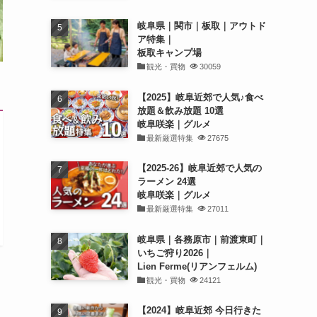
岐阜県｜関市｜板取｜アウトド
ア特集｜
板取キャンプ場
観光・買物
30059
【2025】岐阜近郊で人気♪食べ
放題＆飲み放題 10選
岐阜咲楽｜グルメ
最新厳選特集
27675
【2025-26】岐阜近郊で人気の
ラーメン 24選
岐阜咲楽｜グルメ
最新厳選特集
27011
岐阜県｜各務原市｜前渡東町｜
いちご狩り2026｜
Lien Ferme(リアンフェルム)
観光・買物
24121
【2024】岐阜近郊 今日行きた