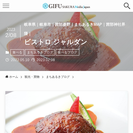
岐阜県｜岐阜市｜茜部菱野｜まちあるきMAP｜茜部神社界
2023
隈｜
2/08
ビストロ ジャルダン
食べる
まちあるきブログ
食べるブログ
2022.05.10
2023.02.08
ホーム
観光・買物
まちあるきブログ