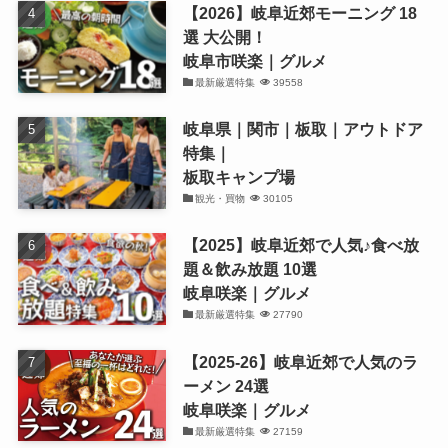
【2026】岐阜近郊モーニング 18
選 大公開！
岐阜市咲楽｜グルメ
最新厳選特集
39558
岐阜県｜関市｜板取｜アウトドア
特集｜
板取キャンプ場
観光・買物
30105
【2025】岐阜近郊で人気♪食べ放
題＆飲み放題 10選
岐阜咲楽｜グルメ
最新厳選特集
27790
【2025-26】岐阜近郊で人気のラ
ーメン 24選
岐阜咲楽｜グルメ
最新厳選特集
27159