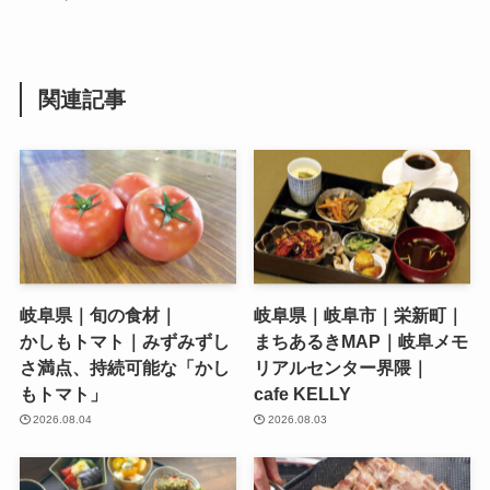
関連記事
岐阜県｜旬の食材｜
岐阜県｜岐阜市｜栄新町｜
かしもトマト｜みずみずし
まちあるきMAP｜岐阜メモ
さ満点、持続可能な「かし
リアルセンター界隈｜
もトマト」
cafe KELLY
2026.08.04
2026.08.03