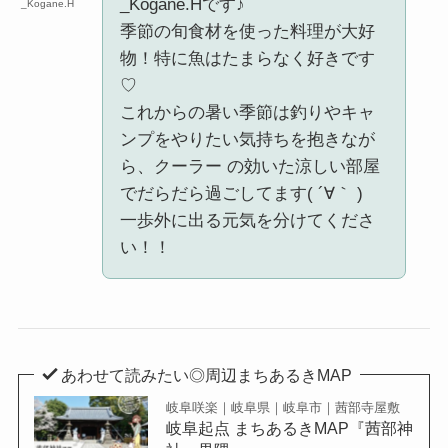
_Kogane.Hです♪
_Kogane.H
季節の旬食材を使った料理が大好
物！特に魚はたまらなく好きです
♡
これからの暑い季節は釣りやキャ
ンプをやりたい気持ちを抱きなが
ら、クーラー の効いた涼しい部屋
でだらだら過ごしてます( ´∀｀ )
一歩外に出る元気を分けてくださ
い！！
あわせて読みたい◎周辺まちあるきMAP
岐阜咲楽｜岐阜県｜岐阜市｜茜部寺屋敷
岐阜起点 まちあるきMAP『茜部神