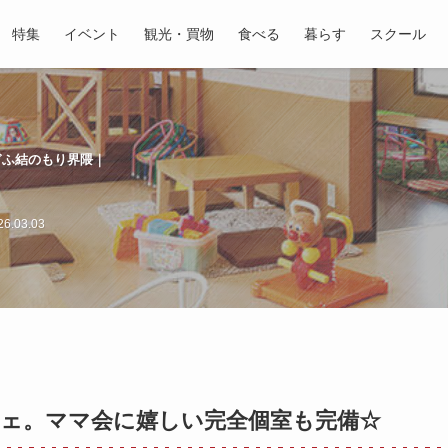
特集
イベント
観光・買物
食べる
暮らす
スクール
ぎふ結のもり界隈｜
6.03.03
ェ。ママ会に嬉しい完全個室も完備☆