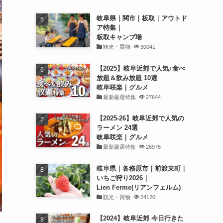
岐阜県｜関市｜板取｜アウトド
ア特集｜
板取キャンプ場
観光・買物
30041
【2025】岐阜近郊で人気♪食べ
放題＆飲み放題 10選
岐阜咲楽｜グルメ
最新厳選特集
27644
【2025-26】岐阜近郊で人気の
ラーメン 24選
岐阜咲楽｜グルメ
最新厳選特集
26976
岐阜県｜各務原市｜前渡東町｜
いちご狩り2026｜
Lien Ferme(リアンフェルム)
観光・買物
24120
【2024】岐阜近郊 今日行きた