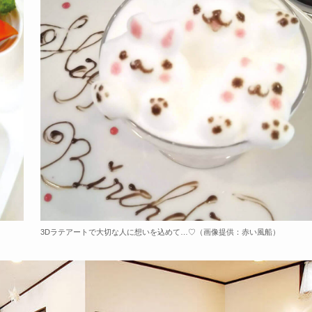
3Dラテアートで大切な人に想いを込めて…♡（画像提供：赤い風船）