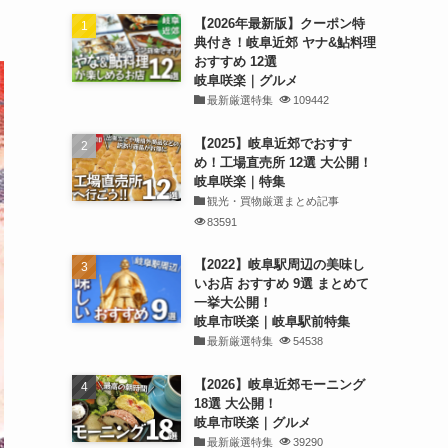
【2026年最新版】クーポン特
典付き！岐阜近郊 ヤナ&鮎料理
おすすめ 12選
岐阜咲楽｜グルメ
最新厳選特集
109442
【2025】岐阜近郊でおすす
め！工場直売所 12選 大公開！
岐阜咲楽｜特集
観光・買物厳選まとめ記事
83591
【2022】岐阜駅周辺の美味し
いお店 おすすめ 9選 まとめて
一挙大公開！
岐阜市咲楽｜岐阜駅前特集
最新厳選特集
54538
【2026】岐阜近郊モーニング
18選 大公開！
岐阜市咲楽｜グルメ
最新厳選特集
39290