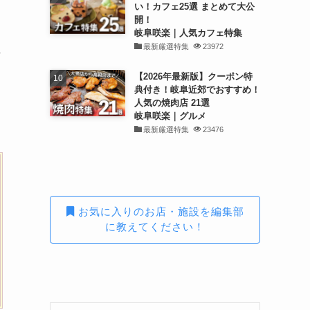
い！カフェ25選 まとめて大公
開！
岐阜咲楽｜人気カフェ特集
最新厳選特集
23972
船
【2026年最新版】クーポン特
典付き！岐阜近郊でおすすめ！
人気の焼肉店 21選
岐阜咲楽｜グルメ
最新厳選特集
23476
お気に入りのお店・施設を編集部
に教えてください！