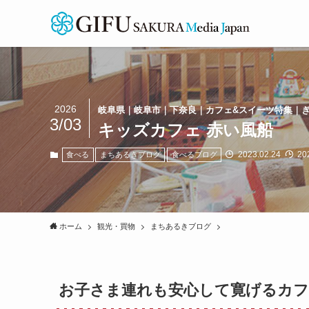
2026
岐阜県｜岐阜市｜下奈良｜カフェ&スイーツ特集｜
3/03
キッズカフェ 赤い風船
2023.02.24
202
食べる
まちあるきブログ
食べるブログ
ホーム
観光・買物
まちあるきブログ
お子さま連れも安心して寛げるカフ