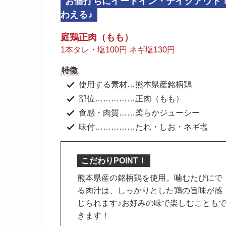
お値打ちにイートイン・テイクアウト
わえる♪
庭鶏正肉（もも）
1本タレ・塩100円 ネギ塩130円
特徴
使用する素材…熊本県産銘柄鶏
部位……………正肉（もも）
食感・肉質……柔らかジューシー
味付……………たれ・しお・ネギ塩
こだわりPOINT！
熊本県産の銘柄鶏を使用。噛むたびにで
る肉汁は、しっかりとした鶏の旨味が感
じられます♪お好みの味で楽しむことも
きます！