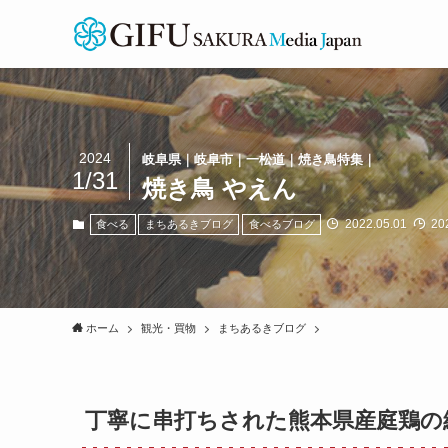
2024
岐阜県｜岐阜市｜一松道｜焼き鳥特集｜
1/31
焼き鳥 やえん
2022.05.01
202
食べる
まちあるきブログ
食べるブログ
ホーム
観光・買物
まちあるきブログ
丁寧に串打ちされた熊本県産庭鶏の