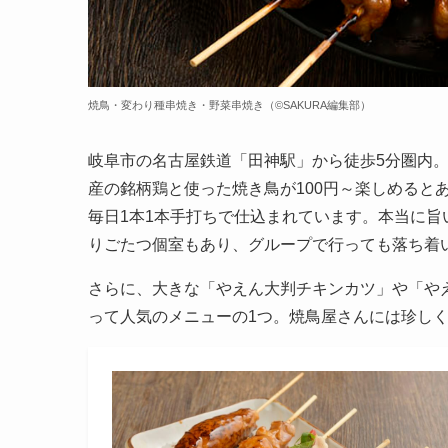
焼鳥・変わり種串焼き・野菜串焼き（©️SAKURA編集部）
岐阜市の名古屋鉄道「田神駅」から徒歩5分圏内
産の銘柄鶏と使った焼き鳥が100円～楽しめると
毎日1本1本手打ちで仕込まれています。本当に
りごたつ個室もあり、グループで行っても落ち着
さらに、大きな「やえん大判チキンカツ」や「やえ
って人気のメニューの1つ。焼鳥屋さんには珍し