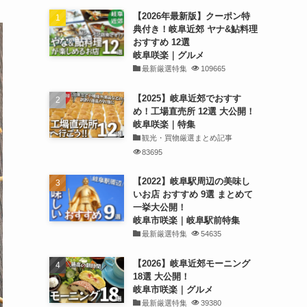
【2026年最新版】クーポン特
典付き！岐阜近郊 ヤナ&鮎料理
おすすめ 12選
岐阜咲楽｜グルメ
最新厳選特集
109665
【2025】岐阜近郊でおすす
め！工場直売所 12選 大公開！
岐阜咲楽｜特集
観光・買物厳選まとめ記事
83695
【2022】岐阜駅周辺の美味し
いお店 おすすめ 9選 まとめて
一挙大公開！
岐阜市咲楽｜岐阜駅前特集
最新厳選特集
54635
【2026】岐阜近郊モーニング
18選 大公開！
岐阜市咲楽｜グルメ
最新厳選特集
39380