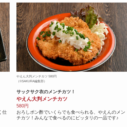
やえん大判メンチカツ 580円
（©️SAKURA編集部）
サックサク衣のメンチカツ！
やえん大判メンチカツ
580円
く仕
おろしポン酢でいくらでも食べられる、やえんのメン
チカツ！みんなで食べるのにピッタリの一品です♪