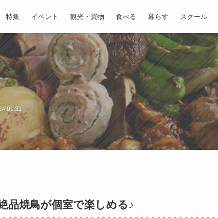
特集
イベント
観光・買物
食べる
暮らす
スクール
4.01.31
絶品焼鳥が個室で楽しめる♪