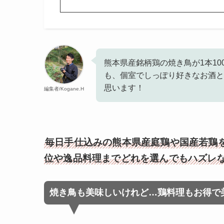
熊本県産銘柄鶏の焼き鳥が1本10
も、個室でしっぽり好きなお酒と
思います！
編集者/Kogane.H
毎日手仕込みの熊本県産庭鶏や国産若鶏
位や逸品料理までどれを選んでもハズレ
焼き鳥も美味しいけれど…鶏料理もお得で