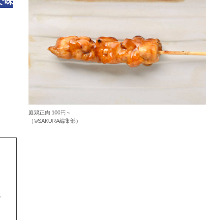
で味
庭鶏正肉 100円～
（©️SAKURA編集部）
で