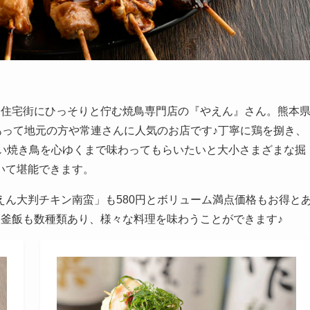
。住宅街にひっそりと佇む焼鳥専門店の『やえん』さん。熊本
あって地元の方や常連さんに人気のお店です♪丁寧に鶏を捌き、
旨い焼き鳥を心ゆくまで味わってもらいたいと大小さまざまな掘
いて堪能できます。
ん大判チキン南蛮」も580円とボリューム満点価格もお得と
く釜飯も数種類あり、様々な料理を味わうことができます♪