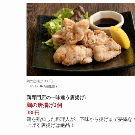
鶏の唐揚げ 380円
（©️SAKURA編集部）
鶏専門店の一味違う唐揚げ♪
鶏の唐揚げ3個
380円
鶏を熟知した料理人が、下味から揚げまで妥協な
上げる唐揚げは絶品！