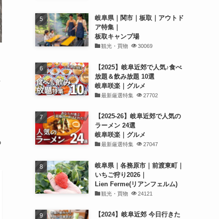
岐阜県｜関市｜板取｜アウトド
ア特集｜
板取キャンプ場
観光・買物
30069
【2025】岐阜近郊で人気♪食べ
放題＆飲み放題 10選
県
岐阜咲楽｜グルメ
最新厳選特集
27702
【2025-26】岐阜近郊で人気の
ラーメン 24選
岐阜咲楽｜グルメ
あ
最新厳選特集
27047
岐阜県｜各務原市｜前渡東町｜
いちご狩り2026｜
Lien Ferme(リアンフェルム)
観光・買物
24121
【2024】岐阜近郊 今日行きた