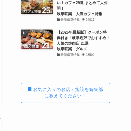
い！カフェ25選 まとめて大公
開！
岐阜咲楽｜人気カフェ特集
最新厳選特集
24017
【2026年最新版】クーポン特
典付き！岐阜近郊でおすすめ！
人気の焼肉店 21選
岐阜咲楽｜グルメ
最新厳選特集
23502
お気に入りのお店・施設を編集部
に教えてください！