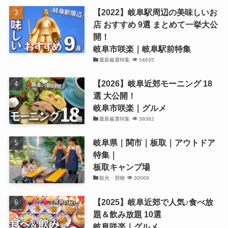
【2022】岐阜駅周辺の美味しいお
店 おすすめ 9選 まとめて一挙大公
開！
岐阜市咲楽｜岐阜駅前特集
最新厳選特集
54635
【2026】岐阜近郊モーニング 18
選 大公開！
岐阜市咲楽｜グルメ
最新厳選特集
39382
岐阜県｜関市｜板取｜アウトドア
特集｜
板取キャンプ場
観光・買物
30069
【2025】岐阜近郊で人気♪食べ放
題＆飲み放題 10選
岐阜咲楽｜グルメ