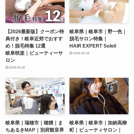
【2026最新版】クーポン特
岐阜県｜岐阜市｜野一色｜
典付き！岐阜近郊でおすす
脱毛サロン特集｜
め！脱毛特集 12選
HAIR EXPERT Soleil
岐阜咲楽｜ビューティーサ
2026.05.26
ロン
2026.05.30
岐阜県｜瑞穂市｜穂積｜ま
岐阜県｜岐阜市｜加納高柳
ちあるきMAP｜別府観音界
町｜ビューティサロン｜