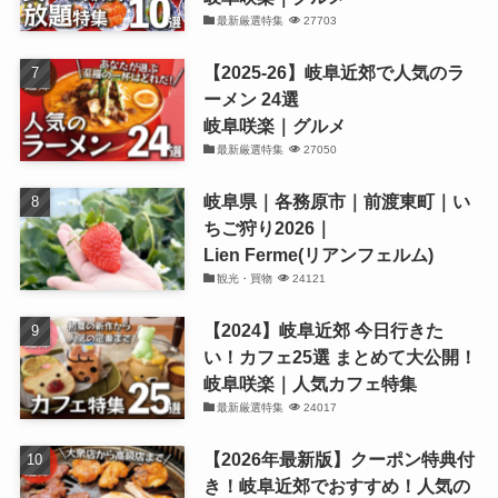
最新厳選特集
27703
【2025-26】岐阜近郊で人気のラ
ーメン 24選
岐阜咲楽｜グルメ
最新厳選特集
27050
岐阜県｜各務原市｜前渡東町｜い
ちご狩り2026｜
Lien Ferme(リアンフェルム)
観光・買物
24121
【2024】岐阜近郊 今日行きた
い！カフェ25選 まとめて大公開！
岐阜咲楽｜人気カフェ特集
最新厳選特集
24017
【2026年最新版】クーポン特典付
き！岐阜近郊でおすすめ！人気の