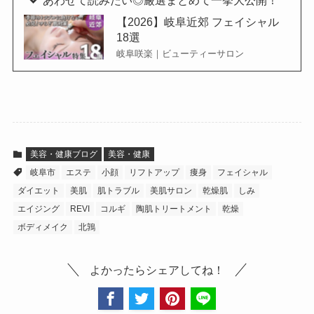
あわせて読みたい◎厳選まとめて一挙大公開！
【2026】岐阜近郊 フェイシャル
18選
岐阜咲楽｜ビューティーサロン
美容・健康ブログ
美容・健康
岐阜市
エステ
小顔
リフトアップ
痩身
フェイシャル
ダイエット
美肌
肌トラブル
美肌サロン
乾燥肌
しみ
エイジング
REVI
コルギ
陶肌トリートメント
乾燥
ボディメイク
北鶉
よかったらシェアしてね！