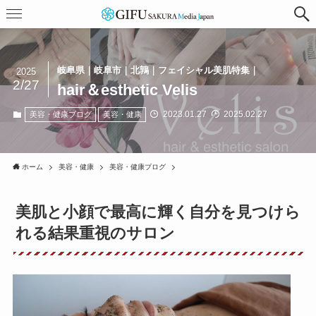
岐阜県｜岐阜市｜北鶉｜フェイシャル美肌特集｜
2025
2/27
hair＆esthetic Velis
2023.01.27
2025.02.27
美容・健康ブログ
美容・健康
ホーム
美容・健康
美容・健康ブログ
美肌と小顔で最高に輝く自分を見つけら
れる結果重視のサロン