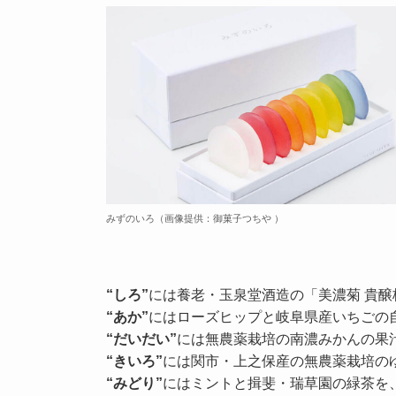
みずのいろ（画像提供：御菓子つちや ）
“しろ”
には養老・玉泉堂酒造の「美濃菊 貴醸
“あか
”
にはローズヒップと岐阜県産いちごの
“だいだい
”
には無農薬栽培の南濃みかんの果
“きいろ
”
には関市・上之保産の無農薬栽培の
“みどり
”
にはミントと揖斐・瑞草園の緑茶を