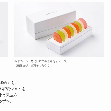
みずのいろ 冬（日本の冬景色をイメージ）
（画像提供：御菓子つちや ）
梅酒」を、
自家製ジャムを、
汁と果皮を、
ゆずを、
、