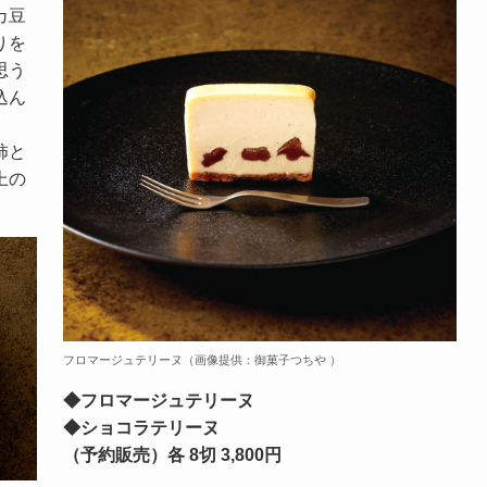
カ豆
りを
思う
込ん
柿と
上の
フロマージュテリーヌ（画像提供：御菓子つちや ）
◆
フロマージュテリーヌ
◆
ショコラテリーヌ
（予約販売）各 8切 3,800円