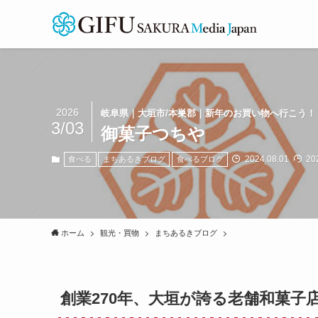
2026
岐阜県｜大垣市/本巣郡｜新年のお買い物へ行こう！
3/03
御菓子つちや
2024.08.01
202
食べる
まちあるきブログ
食べるブログ
ホーム
観光・買物
まちあるきブログ
創業270年、大垣が誇る老舗和菓