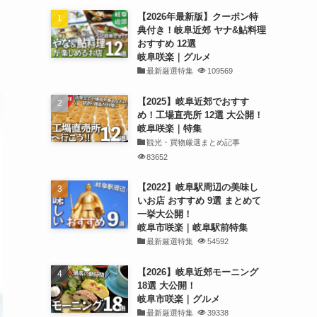
【2026年最新版】クーポン特
典付き！岐阜近郊 ヤナ&鮎料理
おすすめ 12選
岐阜咲楽｜グルメ
最新厳選特集
109569
【2025】岐阜近郊でおすす
め！工場直売所 12選 大公開！
岐阜咲楽｜特集
観光・買物厳選まとめ記事
83652
【2022】岐阜駅周辺の美味し
いお店 おすすめ 9選 まとめて
一挙大公開！
岐阜市咲楽｜岐阜駅前特集
最新厳選特集
54592
【2026】岐阜近郊モーニング
18選 大公開！
岐阜市咲楽｜グルメ
最新厳選特集
39338