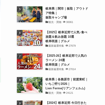
岐阜県｜関市｜板取｜アウトド
ア特集｜
板取キャンプ場
観光・買物
30061
【2025】岐阜近郊で人気♪食べ
放題＆飲み放題 10選
岐阜咲楽｜グルメ
最新厳選特集
27679
【2025-26】岐阜近郊で人気の
ラーメン 24選
岐阜咲楽｜グルメ
最新厳選特集
27014
岐阜県｜各務原市｜前渡東町｜
いちご狩り2026｜
Lien Ferme(リアンフェルム)
観光・買物
24121
【2024】岐阜近郊 今日行きた