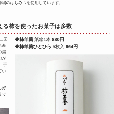
蜂場のはちみつを使用しています。
える柿を使ったお菓子は多数
二回
◆
柿羊羹
紙箱1本
880円
名産
◆
柿羊羹ひとひら
5枚入
664円
の濃
のが
、手
てい
も好
りで