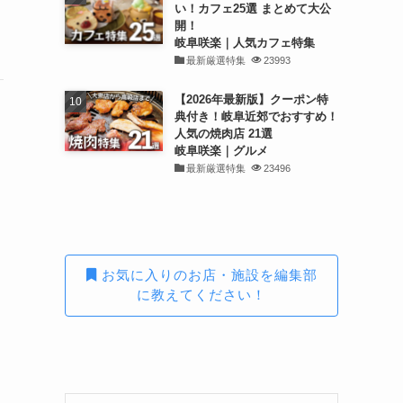
い！カフェ25選 まとめて大公
開！
岐阜咲楽｜人気カフェ特集
最新厳選特集
23993
【2026年最新版】クーポン特
典付き！岐阜近郊でおすすめ！
人気の焼肉店 21選
岐阜咲楽｜グルメ
最新厳選特集
23496
お気に入りのお店・施設を編集部
に教えてください！