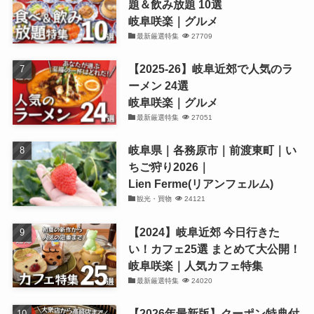
題＆飲み放題 10選
岐阜咲楽｜グルメ
最新厳選特集
27709
【2025-26】岐阜近郊で人気のラ
ーメン 24選
岐阜咲楽｜グルメ
最新厳選特集
27051
岐阜県｜各務原市｜前渡東町｜い
ちご狩り2026｜
Lien Ferme(リアンフェルム)
観光・買物
24121
【2024】岐阜近郊 今日行きた
い！カフェ25選 まとめて大公開！
岐阜咲楽｜人気カフェ特集
最新厳選特集
24020
【2026年最新版】クーポン特典付