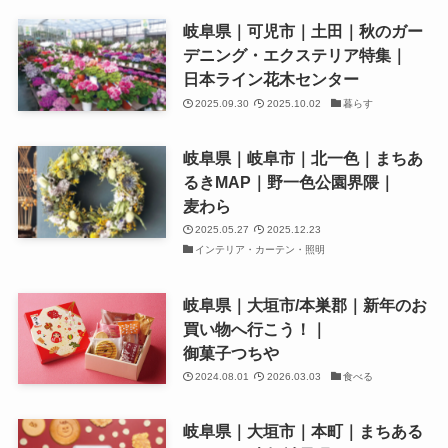
岐阜県｜可児市｜土田｜秋のガー
デニング・エクステリア特集｜
日本ライン花木センター
2025.09.30
2025.10.02
暮らす
岐阜県｜岐阜市｜北一色｜まちあ
るきMAP｜野一色公園界隈｜
麦わら
2025.05.27
2025.12.23
インテリア・カーテン・照明
岐阜県｜大垣市/本巣郡｜新年のお
買い物へ行こう！｜
御菓子つちや
2024.08.01
2026.03.03
食べる
岐阜県｜大垣市｜本町｜まちある