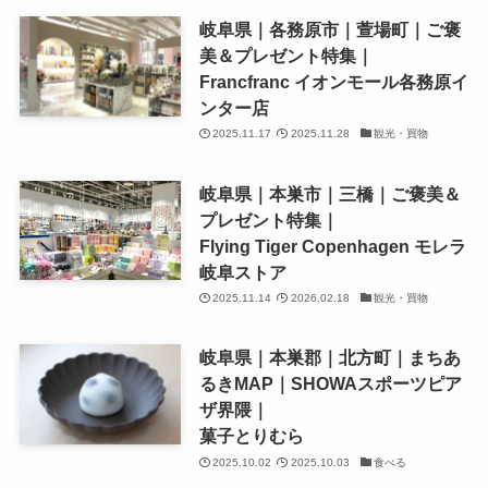
岐阜県｜各務原市｜萱場町｜ご褒
美＆プレゼント特集｜
Francfranc イオンモール各務原イ
ンター店
2025.11.17
2025.11.28
観光・買物
岐阜県｜本巣市｜三橋｜ご褒美＆
プレゼント特集｜
Flying Tiger Copenhagen モレラ
岐阜ストア
2025.11.14
2026.02.18
観光・買物
岐阜県｜本巣郡｜北方町｜まちあ
るきMAP｜SHOWAスポーツピア
ザ界隈｜
菓子とりむら
2025.10.02
2025.10.03
食べる