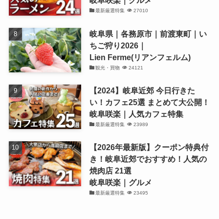
岐阜咲楽｜グルメ
最新厳選特集
27010
岐阜県｜各務原市｜前渡東町｜い
ちご狩り2026｜
Lien Ferme(リアンフェルム)
観光・買物
24121
【2024】岐阜近郊 今日行きた
い！カフェ25選 まとめて大公開！
岐阜咲楽｜人気カフェ特集
最新厳選特集
23989
【2026年最新版】クーポン特典付
き！岐阜近郊でおすすめ！人気の
焼肉店 21選
岐阜咲楽｜グルメ
最新厳選特集
23495