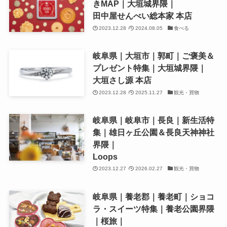
きMAP｜大垣城界隈｜
田中屋せんべい総本家 本店
2023.12.28
2024.08.05
食べる
岐阜県｜大垣市｜郭町｜ご褒美＆
プレゼント特集｜大垣城界隈｜
大垣さし源 本店
2023.12.28
2025.11.27
観光・買物
岐阜県｜岐阜市｜長良｜新生活特
集｜雄日ヶ丘公園＆長良天神神社
界隈｜
Loops
2023.12.27
2026.02.27
観光・買物
岐阜県｜養老郡｜養老町｜ショコ
ラ・スイーツ特集｜養老公園界隈
｜桜旅｜