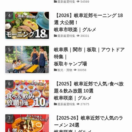
最新厳選特集
54589
【2026】岐阜近郊モーニング 18
選 大公開！
岐阜市咲楽｜グルメ
最新厳選特集
39331
岐阜県｜関市｜板取｜アウトドア
特集｜
板取キャンプ場
観光・買物
30058
【2025】岐阜近郊で人気♪食べ放
題＆飲み放題 10選
岐阜咲楽｜グルメ
最新厳選特集
27675
【2025-26】岐阜近郊で人気のラ
ーメン 24選