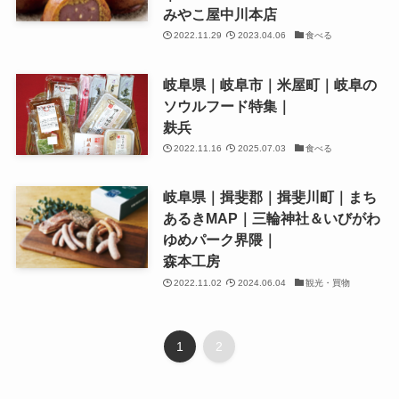
みやこ屋中川本店
2022.11.29
2023.04.06
食べる
岐阜県｜岐阜市｜米屋町｜岐阜の
ソウルフード特集｜
麸兵
2022.11.16
2025.07.03
食べる
岐阜県｜揖斐郡｜揖斐川町｜まち
あるきMAP｜三輪神社＆いびがわ
ゆめパーク界隈｜
森本工房
2022.11.02
2024.06.04
観光・買物
1
2