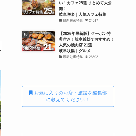
い！カフェ25選 まとめて大公
開！
岐阜咲楽｜人気カフェ特集
最新厳選特集
24017
【2026年最新版】クーポン特
典付き！岐阜近郊でおすすめ！
人気の焼肉店 21選
岐阜咲楽｜グルメ
最新厳選特集
23502
お気に入りのお店・施設を編集部
に教えてください！