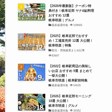
【2026年最新版】クーポン特
典付き！岐阜近郊 ヤナ&鮎料理
おすすめ 12選
岐阜咲楽｜グルメ
最新厳選特集
109665
【2025】岐阜近郊でおすす
め！工場直売所 12選 大公開！
岐阜咲楽｜特集
観光・買物厳選まとめ記事
83697
【2022】岐阜駅周辺の美味し
いお店 おすすめ 9選 まとめて
一挙大公開！
岐阜市咲楽｜岐阜駅前特集
最新厳選特集
54635
【2026】岐阜近郊モーニング
18選 大公開！
岐阜市咲楽｜グルメ
最新厳選特集
39382