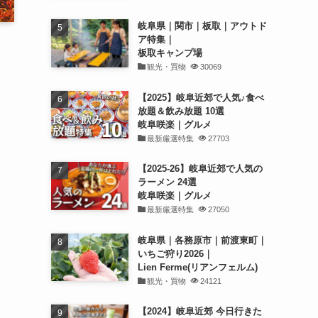
岐阜県｜関市｜板取｜アウトド
ア特集｜
板取キャンプ場
観光・買物
30069
【2025】岐阜近郊で人気♪食べ
放題＆飲み放題 10選
岐阜咲楽｜グルメ
最新厳選特集
27703
【2025-26】岐阜近郊で人気の
ラーメン 24選
岐阜咲楽｜グルメ
最新厳選特集
27050
岐阜県｜各務原市｜前渡東町｜
いちご狩り2026｜
Lien Ferme(リアンフェルム)
観光・買物
24121
【2024】岐阜近郊 今日行きた