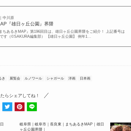
｜中川原
MAP『雄日ヶ丘公園』界隈
ちあるきMAP』第196回目は、雄日ヶ丘公園界隈をご紹介！ 上記番号は
す（©️SAKURA編集部） 【雄日ヶ丘公園】 例年1…
るき
展覧会
ルノワール
シャガール
洋画
日本画
ったらシェアしてね！
日
岐阜県｜岐阜市｜長良東｜まちあるきMAP｜雄日
ヶ丘公園界隈｜