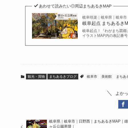
あわせて読みたい◎周辺まちあるきMAP
岐阜咲楽｜岐阜県｜岐阜市
岐阜起点 まちあるき
岐阜起点！『わがまち図鑑ま
イラストMAP内の表記番号で
観光・買物
まちあるきブログ
岐阜市
美術館
まちあ
よか
岐阜県｜岐阜市｜日野西｜まちあるきMAP｜雄
ヶ丘公園界隈｜