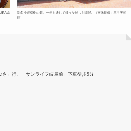
URA編
別名沙羅双樹の館。一年を通して様々な催しも開催。（画像提供：三甲美術
館）
ぶさ」行、「サンライフ岐阜前」下車徒歩5分