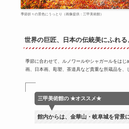
季節折々の景色にうっとり（画像提供：三甲美術館）
世界の巨匠、日本の伝統美にふれる
季節に合わせて、ルノワールやシャガールをはじ
画、日本画、彫塑、茶道具など貴重な所蔵品を、
三甲美術館
の
★オススメ★
館内からは、金華山・岐阜城を背景