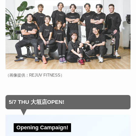
（画像提供：REJUV FITNESS）
5/7 THU 大垣店OPEN!
Opening Campaign!