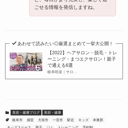
ごせる情報を発信しますね。
あわせて読みたい◎厳選まとめて一挙大公開！
【2022】ヘアサロン・脱毛・トレ
ーニング・まつエクサロン！親子
で通える6選
岐阜咲楽｜サロ…
美容・健康ブログ
美容・健康
岐阜市
個室
大垣市
一宮市
駅近
キッズ
本巣郡
キッズスペース
親子
ジム
トレーニング
予約制