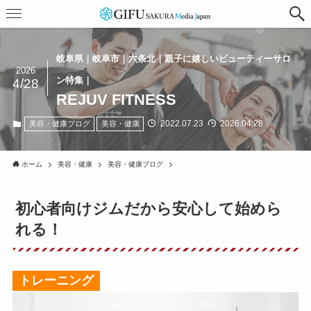
岐阜県｜岐阜市｜六条北｜親子に嬉しいビューティーサロ
2026
ン特集｜
4/28
REJUV FITNESS
2022.07.23
2026.04.28
美容・健康ブログ
美容・健康
ホーム
美容・健康
美容・健康ブログ
初心者向けジムだから安心して始めら
れる！
トレーニング