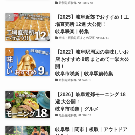
最新厳選特集
109778
【2025】岐阜近郊でおすすめ！工
場直売所 12選 大公開！
岐阜咲楽｜特集
観光・買物厳選まとめ記事
83742
【2022】岐阜駅周辺の美味しいお
店 おすすめ 9選 まとめて一挙大公
開！
岐阜市咲楽｜岐阜駅前特集
最新厳選特集
54682
【2026】岐阜近郊モーニング 18
選 大公開！
岐阜市咲楽｜グルメ
最新厳選特集
39457
岐阜県｜関市｜板取｜アウトドア