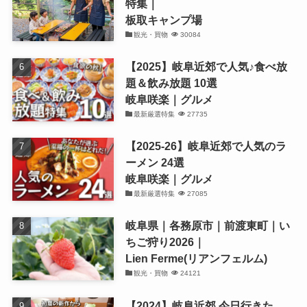
特集｜
板取キャンプ場
観光・買物
30084
【2025】岐阜近郊で人気♪食べ放
題＆飲み放題 10選
岐阜咲楽｜グルメ
最新厳選特集
27735
【2025-26】岐阜近郊で人気のラ
ーメン 24選
岐阜咲楽｜グルメ
最新厳選特集
27085
岐阜県｜各務原市｜前渡東町｜い
ちご狩り2026｜
Lien Ferme(リアンフェルム)
観光・買物
24121
【2024】岐阜近郊 今日行きた