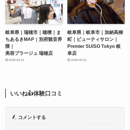
岐阜県｜瑞穂市｜穂積｜ま
岐阜県｜岐阜市｜加納高柳
ちあるきMAP｜別府観音界
町｜ビューティサロン｜
隈｜
Premier SUISO Tokyo 岐
美容プラージュ 瑞穂店
阜店
2026.05.21
2026.05.01
いいね👍体験口コミ
コメントする